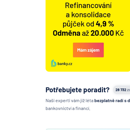
Potřebujete poradit?
28 732
z
Naši experti vám již léta
bezplatně radí s 
bankovnictví a financí.