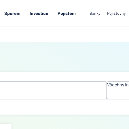
Spoření
Investice
Pojištění
Banky
Pojišťovny
Všechny in
Všechn
instituc
Air Ban
Česká
spořite