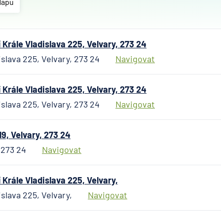
Českosl
Mapu
obchodn
banka
Citiban
rále Vladislava 225, Velvary, 273 24
ČSOB
slava 225, Velvary, 273 24
Navigovat
Poštovn
spořite
rále Vladislava 225, Velvary, 273 24
Fio ban
slava 225, Velvary, 273 24
Navigovat
Komerč
banka
mBank
9, Velvary, 273 24
MONET
, 273 24
Navigovat
Money 
Oberba
rále Vladislava 225, Velvary,
Raiffei
slava 225, Velvary,
Navigovat
Stavebn
spořite