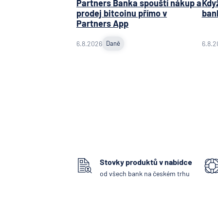
Partners Banka spouští nákup a
Když
prodej bitcoinu přímo v
ban
Partners App
6.8.2026
Daně
6.8.2
Stovky produktů v nabídce
od všech bank na českém trhu