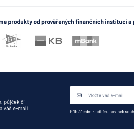
e produkty od prověřených finančních institucí a 
, půjček či
a váš e-mail
Přihlášením k odběru novinek souh