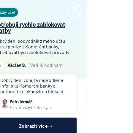
ěžný účet
třebuji rychle zablokovat
atby
brý den, podvodník z mého účtu
bral peníze z Komerční banky.
třeboval bych zablokovat převody
něz. Děkuji
Václav Š.
Před 18 hodinami
Dobrý den, volejte neprodleně
infolinku Komerční banky a
požádejte o okamžitou blokaci
všech plateb. Postup musí být
Petr Jermář
stejně razantní jako při ohlašování
Hlavní analytik Banky.cz
požáru či volání záchranky - nikam
nepište, nechoďte na pobočku -
volejte nonstop infolinku Vaší
Zobrazit více