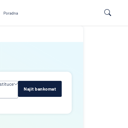
Poradna
stituce
Najít bankomat
y
e
k
lna