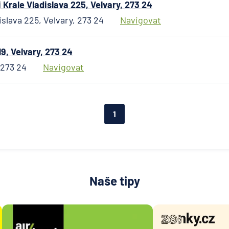
České
rale Vladislava 225, Velvary, 273 24
spořitel
slava 225, Velvary, 273 24
Navigovat
UniCred
Bank
9, Velvary, 273 24
 273 24
Navigovat
1
Naše tipy