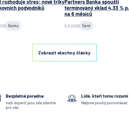
 rozhoduje stres: nové triky
Partners Banka spouští
kovních podvodníků
termínovaný vklad 4,33 % p.
na 6 měsíců
026
Banka
5.8.2026
Daně
Zobrazit všechny články
Bezplatná poradna
Lidé, kteří tomu rozumí
naši experti jsou zde zdarma
Nejsme pouhý porovnávač
pro vás