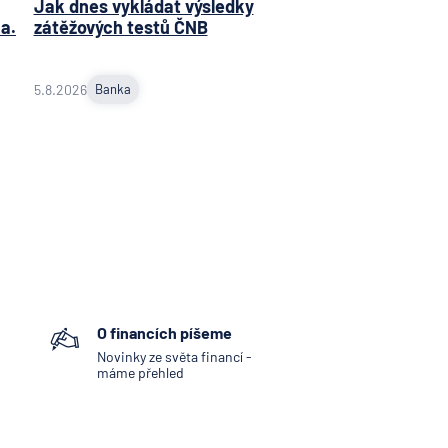
Jak dnes vykládat výsledky
a.
zátěžových testů ČNB
5.8.2026
Banka
O financích píšeme
Novinky ze světa financí -
máme přehled