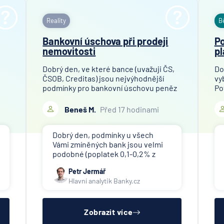
Reality
B
Bankovní úschova při prodeji
Po
nemovitosti
pl
Dobrý den, ve které bance (uvažuji ČS,
Do
ČSOB, Creditas) jsou nejvýhodnější
vy
podmínky pro bankovní úschovu peněz
Po
při prodeji bytu v osobním vlastnictví?
pe
Objem finanční hotovosti pro úschovu
Beneš M.
Před 17 hodinami
je mezi 9,2 a 10,0 mil. Kč. Děkuji za
odpověď!
Dobrý den, podmínky u všech
Vámi zmíněných bank jsou velmi
podobné (poplatek 0,1-0,2% z
uschované částky), doporučuji
Petr Jermář
náš srovnávač jistotních účtů.
Hlavní analytik Banky.cz
Banky tuto službu často nabízí jen
svým klientům doplňkově k
hypotéce a bývá komplikované
sladit všec
Zobrazit více