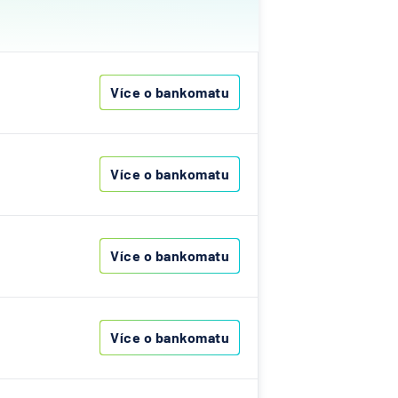
ovenská
í
k
Více o bankomatu
í
lna
ka
Více o bankomatu
ní
Více o bankomatu
A
Bank
nk AG
senbank
Více o bankomatu
í
lna