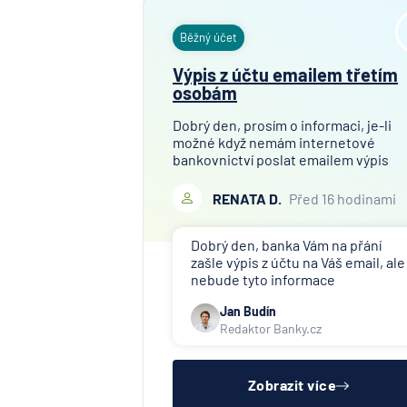
Běžný účet
Výpis z účtu emailem třetím
osobám
Dobrý den, prosím o informaci, je-li
možné když nemám internetové
bankovnictví poslat emailem výpis
mého bankovního účtu finanční
společnosti, které toto požaduje za
RENATA D.
Před 16 hodinami
účelem ověření bankovního účtu.
Děkuji
Dobrý den, banka Vám na přání
zašle výpis z účtu na Váš email, ale
nebude tyto informace
poskytovat třetím osobám (jiné
Jan Budín
společnosti). Případné přeposlání
Redaktor Banky.cz
emailu s výpisem jiným osobám či
společnostem si již budete muset
zařídit sama.
Zobrazit více