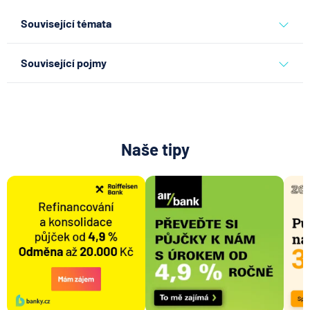
Související témata
půjčky
Související pojmy
Reverzní hypotéka
List vlastnictví (LV)
Úvěrová smlouva
Naše tipy
Provize realitní kanceláři a makléři
Aukce nemovitosti
Výhradní spolupráce při prodeji
Tržní cena nemovitosti
Spotřebitelský úvěr
Půjčka pro OSVČ
Zákon o spotřebitelském úvěru
Návrh na vklad