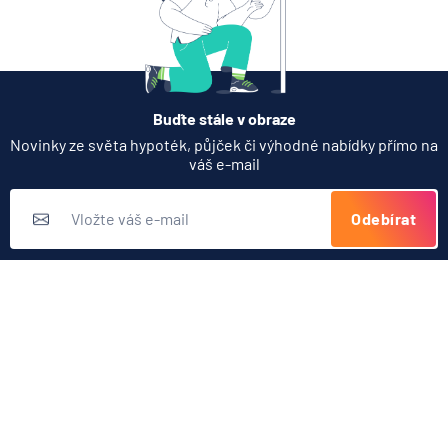
občanském životě
Když rozhoduje stres: nové
triky bankovních
Garanční systém finančního trhu
podvodníků
Pojištění novorozence
6.8.2026
Banka
Rozsah krytí
Buďte stále v obraze
Novinky ze světa hypoték, půjček či výhodné nabídky přímo na
Zobrazit všechny články
váš e-mail
Odebírat
Přihlášením k odběru novinek souhlasíte s
podmínkami ochrany
osobních údajů
Nabídka produktů
Půjčky
Užitečné odkazy
Hypotéky