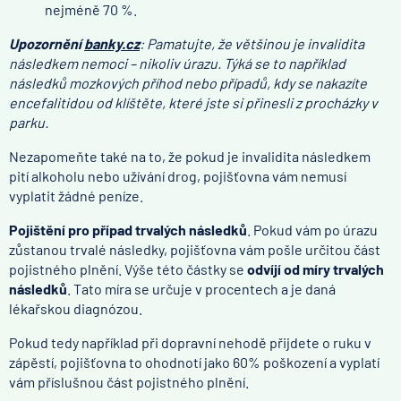
nejméně 70 %.
Upozornění
banky.cz
: Pamatujte, že většinou je invalidita
následkem nemoci – nikoliv úrazu. Týká se to například
následků mozkových příhod nebo případů, kdy se nakazíte
encefalitidou od klíštěte, které jste si přinesli z procházky v
parku.
Nezapomeňte také na to, že pokud je invalidita následkem
pití alkoholu nebo užívání drog, pojišťovna vám nemusí
vyplatit žádné peníze.
Pojištění pro případ trvalých následků
. Pokud vám po úrazu
zůstanou trvalé následky, pojišťovna vám pošle určitou část
pojistného plnění. Výše této částky se
odvíjí od míry trvalých
následků
. Tato míra se určuje v procentech a je daná
lékařskou diagnózou.
Pokud tedy například při dopravní nehodě přijdete o ruku v
zápěstí, pojišťovna to ohodnotí jako 60% poškození a vyplatí
vám příslušnou část pojistného plnění.