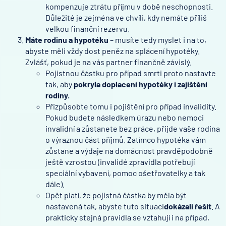
kompenzuje ztrátu příjmu v době neschopnosti.
Důležité je zejména ve chvíli, kdy nemáte příliš
velkou finanční rezervu.
Máte rodinu a hypotéku
– musíte tedy myslet i na to,
abyste měli vždy dost peněz na splácení hypotéky.
Zvlášť, pokud je na vás partner finančně závislý.
Pojistnou částku pro případ smrti proto nastavte
tak, aby
pokryla doplacení hypotéky i zajištění
rodiny.
Přizpůsobte tomu i pojištění pro případ invalidity.
Pokud budete následkem úrazu nebo nemoci
invalidní a zůstanete bez práce, přijde vaše rodina
o výraznou část příjmů. Zatímco hypotéka vám
zůstane a výdaje na domácnost pravděpodobně
ještě vzrostou (invalidé zpravidla potřebují
speciální vybavení, pomoc ošetřovatelky a tak
dále).
Opět platí, že pojistná částka by měla být
nastavená tak, abyste tuto situaci
dokázali řešit
. A
prakticky stejná pravidla se vztahují i na případ,