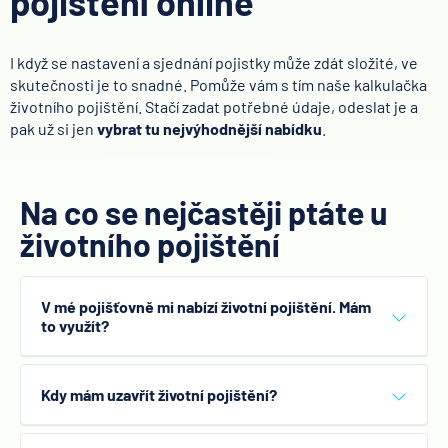
pojištění online
I když se nastavení a sjednání pojistky může zdát složité, ve
skutečnosti je to snadné. Pomůže vám s tím naše kalkulačka
životního pojištění. Stačí zadat potřebné údaje, odeslat je a
pak už si jen
vybrat tu nejvýhodnější nabídku
.
Na co se nejčastěji ptáte u
životního pojištění
V mé pojišťovně mi nabízí životní pojištění. Mám
to využít?
Určitě doporučujeme na takovou nabídku nekývnout
rovnou. Životní pojištění je dlouhodobý produkt, a
Kdy mám uzavřít životní pojištění?
proto si jeho výběr dobře promyslete. Obecně se
většinou vyplatí nepřijímat první nabídku. Mezi
Obecně platí, že čím dřív, tím líp. Čím jste starší, tím
jednotlivými pojišťovnami jsou totiž velké rozdíly v