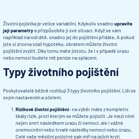
Životní pojistka je velice variabilní. Kdykoliv snadno
upravíte
její parametry
a přizpůsobíte ji své situaci. Když se vám
například narodí dítě, snadno jej do pojištění přidáte. A pokud
jste si zrovna vzali hypotéku, obratem můžete životní
pojištění zvýšit. Díky tomu máte jistotu, že i v případě úrazu
nebo nemoci budete mít peníze na splácení.
Typy životního pojištění
Poskytovatelé běžně rozlišují 3 typy životního pojištění. Liší se
svým nastavením a účelem.
Rizikové životní pojištění
– na výběr máte z kompletní
škály rizik, proti kterým se můžete pojistit. Je mezi nimi
nejen smrt následkem úrazu či nemoci, ale i vážné
onemocnění nebo trvalé následky nemoci nebo úrazu.
Celé vaše měsíční pojistné pak míří na jejich krytí.