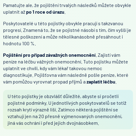
Pamatujte ale, že pojištění trvalých následků můžete obvykle
uplatnit až
po 1 roce od úrazu
.
Poskytovatelé u této pojistky obvykle pracují s takzvanou
progresí. Znamená to, že se pojistné násobí s tím, čím vyšší je
tělesné poškození a může několikanásobně přesáhnout i
hodnotu 100 %.
Pojištění pro případ závažných onemocnění
. Zajistí vám
peníze na léčbu vážných onemocnění. Tuto pojistku můžete
uplatnit ve chvíli, kdy vám lékař takovou nemoc
diagnostikuje. Pojišťovna vám následně pošle peníze, které
vám pomůžou vyrovnat propad příjmů a
zaplatit léčbu
.
U této pojistky je obzvlášť důležité, abyste si pročetli
pojistné podmínky. U jednotlivých poskytovatelů se totiž
rozsah krytí výrazně liší. Zatímco některá pojištění se
vztahují jen na 20 přesně vyjmenovaných onemocnění,
jiná vás ochrání i před jejich dvojnásobkem.