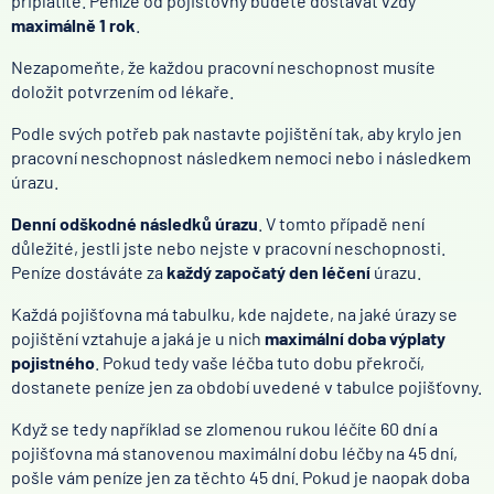
připlatíte. Peníze od pojišťovny budete dostávat vždy
maximálně 1 rok
.
Nezapomeňte, že každou pracovní neschopnost musíte
doložit potvrzením od lékaře.
Podle svých potřeb pak nastavte pojištění tak, aby krylo jen
pracovní neschopnost následkem nemoci nebo i následkem
úrazu.
Denní odškodné následků úrazu
. V tomto případě není
důležité, jestli jste nebo nejste v pracovní neschopnosti.
Peníze dostáváte za
každý započatý den léčení
úrazu.
Každá pojišťovna má tabulku, kde najdete, na jaké úrazy se
pojištění vztahuje a jaká je u nich
maximální doba výplaty
pojistného
. Pokud tedy vaše léčba tuto dobu překročí,
dostanete peníze jen za období uvedené v tabulce pojišťovny.
Když se tedy například se zlomenou rukou léčíte 60 dní a
pojišťovna má stanovenou maximální dobu léčby na 45 dní,
pošle vám peníze jen za těchto 45 dní. Pokud je naopak doba