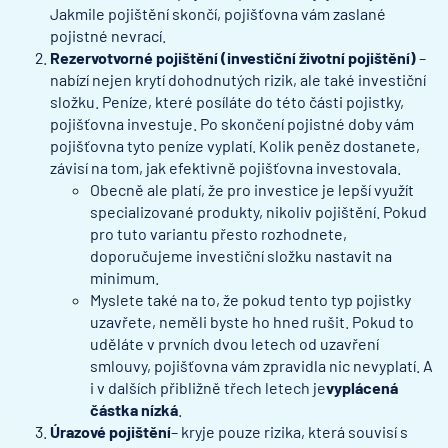
Jakmile pojištění skončí, pojišťovna vám zaslané
pojistné nevrací.
Rezervotvorné pojištění (investiční životní pojištění)
–
nabízí nejen krytí dohodnutých rizik, ale také investiční
složku. Peníze, které posíláte do této části pojistky,
pojišťovna investuje. Po skončení pojistné doby vám
pojišťovna tyto peníze vyplatí. Kolik peněz dostanete,
závisí na tom, jak efektivně pojišťovna investovala.
Obecně ale platí, že pro investice je lepší využít
specializované produkty, nikoliv pojištění. Pokud
pro tuto variantu přesto rozhodnete,
doporučujeme investiční složku nastavit na
minimum.
Myslete také na to, že pokud tento typ pojistky
uzavřete, neměli byste ho hned rušit. Pokud to
uděláte v prvních dvou letech od uzavření
smlouvy, pojišťovna vám zpravidla nic nevyplatí. A
i v dalších přibližně třech letech je
vyplácená
částka nízká
.
Úrazové pojištění
– kryje pouze rizika, která souvisí s