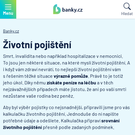
Menu
Hledat
Banky.cz
Životní pojištění
Smrt, invalidita nebo například hospitalizace v nemocnici.
To jsou jen některé situace, na které myslí životní pojištění. A
i když vám zdraví nevrátí, to nejlepší životní pojištění vám
s řešením těžké situace
výrazně pomůže
. Právě to je totiž
jeho úkol. Díky němu
získáte peníze na léčbu
a v těch
nejzávažnějších případech máte jistotu, že ani po vaší smrti
nezůstane vaše rodina bez peněz.
Aby byl výběr pojistky co nejsnadnější, připravili jsme pro vás
kalkulačku životního pojištění. Jednoduše do ní napište
potřebné údaje a odešlete. Kalkulačka připraví
srovnání
životního pojištění
přesně podle zadaných podmínek.