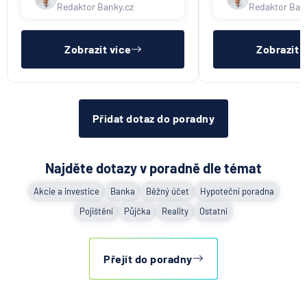
třeba mít dostatečný příjem,
nákupu na splátky) 
Redaktor Banky.cz
Redaktor Ban
nebýt ve zkušební ani výpovědní
dostatečný příjem,
lhůtě, mít čistý registr dlužník a
zkušební ani výpov
ideálně mít pracovn
mít čistý reg
Zobrazit více
Zobrazit 
Přidat dotaz do poradny
Najděte dotazy v poradně dle témat
Akcie a investice
Banka
Běžný účet
Hypoteční poradna
Pojištění
Půjčka
Reality
Ostatní
Přejít do poradny