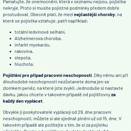
Pamatujte, že onemocnění, která v seznamu nejsou, pojistka
nekryje. Proto si musíte pojistné podmínky předem dobře
prostudovat. Obecně platí, že mezi
nejčastější choroby
, na
které se pojistka vztahuje, patří například:
totální ledvinové selhání,
Alzheimerova choroba,
infarkt myokardu,
rakovina,
slepota,
hluchota.
Pojištění pro případ pracovní neschopnosti
. Díky němu ani při
dlouhodobé neschopnosti nezůstanete doma jen se
zlomkem peněz, na které jste zvyklí. Jednoduše si nastavte
dávku, jakou chcete v takovém případě od pojišťovny
za
každý den vyplácet
.
Obvykle ji poskytovatelé vyplácejí od 29. dne pracovní
neschopnosti, můžete si ale sjednat plnění už od 15. dne. V
takovém případě ale počítejte s tím, že si za pojistku