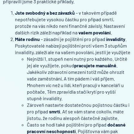
připravili jsme 3 praktické příklady.
Jste svobodný a bez závazků
– v takovém případě
nepotřebujete vysokou částku pro případ smrti,
protože na vás nikdo není finančně závislý. Nastavení
dalších rizik záleží například na
vašem povolání
.
Máte rodinu
– zásadní je pojištění pro případ
invalidity
.
Poskytovatelé nabízejí pojištění proti všem 3 stupňům
invalidity, záleží ale na vašem povolání, jestli je využijete
Nejnižší 1. stupeň není nutný pro každého. Určitě
jej ale využijete, pokud
pracujete manuálně
.
Jakékoliv zdravotní omezení totiž může ohrozit
vaše zaměstnání. A tím pádem i váš příjem.
Mnohem víc než u lidí, kteří pracují v kanceláři u
počítače. Těm zpravidla stačí krytí pro vyšší
stupně invalidity.
Zároveň nastavte dostatečnou pojistnou částku i
pro případ
smrti
. Ať se vám stane cokoliv, máte
jistotu, že rodinu alespoň částečně zajistíte.
Často se hodí také pojištění pro případ
dočasné
pracovní neschopnosti
. Pojišťovna vám pak