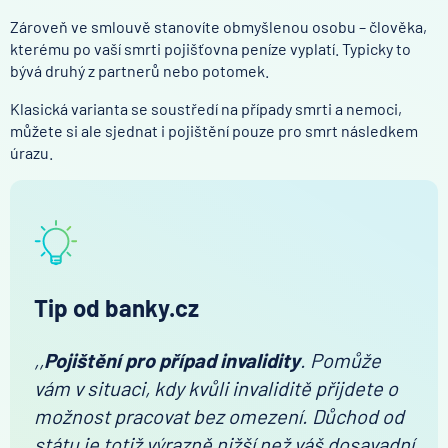
Zároveň ve smlouvě stanovíte obmyšlenou osobu – člověka,
kterému po vaší smrti pojišťovna peníze vyplatí. Typicky to
bývá druhý z partnerů nebo potomek.
Klasická varianta se soustředí na případy smrti a nemoci,
můžete si ale sjednat i pojištění pouze pro smrt následkem
úrazu.
Tip od banky.cz
,,
Pojištění pro případ invalidity
. Pomůže
vám v situaci, kdy kvůli invaliditě přijdete o
možnost pracovat bez omezení. Důchod od
státu je totiž výrazně nižší než váš dosavadní