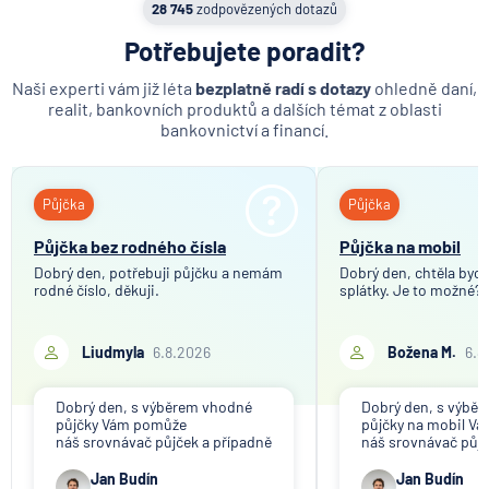
zda se vám nevyplatí tuto pojistku zrušit a peníze
28 745
zodpovězených dotazů
investovat do vhodnějšího produktu.
Pokud si nevíte rady, co s kapitálovým životním
Potřebujete poradit?
pojištěním dělat, obraťte se na nás. Společně se
podíváme, jak je nastavené a poradíme vám, jestli si
Naši experti vám již léta
bezplatně radí s dotazy
ohledně daní,
ho máte nechat nebo raději zrušit. V takovém
realit, bankovních produktů a dalších témat z oblasti
případě pro vás rádi připravíme i srovnání životního
bankovnictví a financí.
pojištění a spolu vybereme to nejvhodnější.
Půjčka
Půjčka
Půjčka bez rodného čísla
Půjčka na mobil
Dobrý den, potřebuji půjčku a nemám
Dobrý den, chtěla bych 
rodné číslo, děkuji.
splátky. Je to možné?
Liudmyla
6.8.2026
Božena M.
6.8
Dobrý den, s výběrem vhodné
Dobrý den, s výbě
půjčky Vám pomůže
půjčky na mobil V
náš srovnávač půjček a případně
náš srovnávač půjč
též srovnávač nebankovních
též srovnávač neb
půjček. Pro získání půjčky je
půjček. Pro získání
Jan Budín
Jan Budín