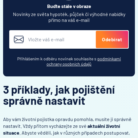
Buďte stále v obraze
Novinky ze světa hypoték, půjček či výhodné nabídky
přímo na váš e-mail
Odebírat
Přihlášením k odběru novinek souhlasíte s
podmínkami
ochrany osobních údajů
3 příklady, jak pojištění
správně nastavit
Aby vám životní pojistka opravdu pomohla, musíte ji správně
nastavit. Vždy přitom vycházejte ze své
aktuální životní
situace
. Abyste věděli, jak v různých případech postupovat,