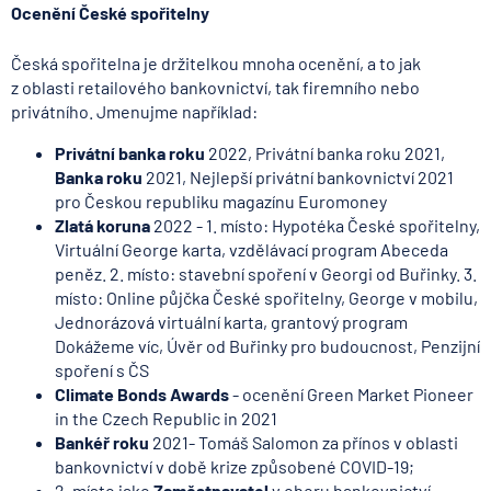
Ocenění České spořitelny
Česká spořitelna je držitelkou mnoha ocenění, a to jak
z oblasti retailového bankovnictví, tak firemního nebo
privátního. Jmenujme například:
Privátní banka roku
2022, Privátní banka roku 2021,
Banka roku
2021, Nejlepší privátní bankovnictví 2021
pro Českou republiku magazínu Euromoney
Zlatá koruna
2022 - 1. místo: Hypotéka České spořitelny,
Virtuální George karta, vzdělávací program Abeceda
peněz. 2. místo: stavební spoření v Georgi od Buřinky. 3.
místo: Online půjčka České spořitelny, George v mobilu,
Jednorázová virtuální karta, grantový program
Dokážeme víc, Úvěr od Buřinky pro budoucnost, Penzijní
spoření s ČS
Climate Bonds Awards
- ocenění Green Market Pioneer
in the Czech Republic in 2021
Bankéř roku
2021- Tomáš Salomon za přínos v oblasti
bankovnictví v době krize způsobené COVID-19;
2. místo jako
Zaměstnavatel
v oboru bankovnictví