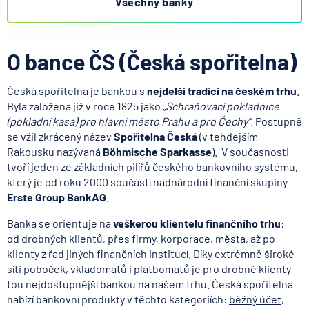
Všechny banky
O bance ČS (Česká spořitelna)
Česká spořitelna je bankou s
nejdelší tradicí na českém trhu
.
Byla založena již v roce 1825 jako „
Schraňovací pokladnice
(pokladní kasa) pro hlavní město Prahu a pro Čechy“
. Postupně
se vžil zkrácený název
Spořitelna Česká
(v tehdejším
Rakousku nazývaná
Böhmische Sparkasse
). V současnosti
tvoří jeden ze základních pilířů českého bankovního systému,
který je od roku 2000 součástí nadnárodní finanční skupiny
Erste Group Bank
AG
.
Banka se orientuje na
veškerou klientelu finančního trhu
:
od drobných klientů, přes firmy, korporace, města, až po
klienty z řad jiných finančních institucí. Díky extrémně široké
síti poboček, vkladomatů i platbomatů je pro drobné klienty
tou nejdostupnější bankou na našem trhu. Česká spořitelna
nabízí bankovní produkty v těchto kategoriích:
běžný účet
,