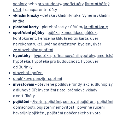
seniory
nebo
pro studenty
,
spořicí účty
,
jistotní běžný
účet
, transparentní účty
vkladní knížky
-
dětská vkladní knížka
,
Výherní vkladní
knížka
platební karty
- platební karty k účtům,
kreditní karty
spotřební půjčky
-
půjčka
,
konsolidace půjček
,
kontokorent, Peníze na klik,
kreditní karta
,
úvěr
na rekonstrukci
, úvěr na družstevní bydlení,
úvěr
ze stavebního spoření
hypotéky
-
hypotéka
,
refinancování hypotéky
,
americká
hypotéka
, Hypotéka pro budoucnost,
Hypoúvěr
od Buřinky
stavební spoření
doplňkové penzijní spoření
investování
- otevřené podílové fondy, akcie, dluhopisy
a dluhové CP, investiční zlato, prémiové vklady
a certifikáty
pojištění
-
životní pojištění
,
cestovní pojištění
,
pojištění
domácnosti
,
pojištění nemovitosti
,
povinné ručení
,
havarijní pojištění
, pojištění z občanského života,