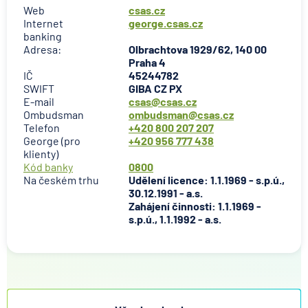
Web
csas.cz
Internet
george.csas.cz
banking
Adresa:
Olbrachtova 1929/62, 140 00
Praha 4
IČ
45244782
SWIFT
GIBA CZ PX
E-mail
csas@csas.cz
Ombudsman
ombudsman@csas.cz
Telefon
+420 800 207 207
George (pro
+420 956 777 438
klienty)
Kód banky
0800
Na českém trhu
Udělení licence: 1.1.1969 - s.p.ú.,
30.12.1991 - a.s.
Zahájení činnosti: 1.1.1969 -
s.p.ú., 1.1.1992 - a.s.