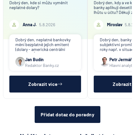
Dobrý den, kde si můžu vyměnit
Dobrý den, kdy a ve kt
neplatné dolary?
banky aplikují desetil
lhůtu u účtu? Děkuji z
Anna J.
5.8.2026
Miroslav
5.8.2
Dobrý den, neplatné bankovky
Dobrý den, banky ap
mění bezplatně jejich emitent
subjektivní promlče
(dolary - americká centrální
roky např. v situac
banka). V ČR nikdo tuto službu
svou činnost a vyzýv
nenabízí (ani na komerční bázi).
výběru peněz. Obje
Jan Budín
Petr Jermář
promlčecí lhůta 10 l
Redaktor Banky.cz
Hlavní analyti
aplikována plošně 
pro konec anonym
vkladních knížek.
Zobrazit více
Zobrazit 
Přidat dotaz do poradny