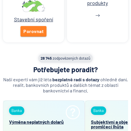
produkty
Stavební spoření
Porovnat
28 745
zodpovězených dotazů
Potřebujete poradit?
Naši experti vám již léta
bezplatně radí s dotazy
ohledně daní,
realit, bankovních produktů a dalších témat z oblasti
bankovnictví a financí.
Banka
Banka
Výměna neplatných dolarů
Subjektivní a objek
promlčecí lhůta