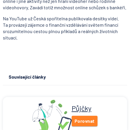
online i jiné aktivity než jen hraní videoher nebo rodinné
videohovory. Zavádí totiž množnost online schůzek s bankéři.
Na YouTube už Česká spořitelna publikovala desítky videí.
Ta provázejí zájemce o finanční vzdělávání světem financí
srozumitelnou cestou plnou příkladů a reálných životních
situací.
Související články
Co se děje po nahlášení
podvodu v Air Bank
7.8.2026
Běžný účet
Půjčky
Porovnat
ČNB ponechala úroky,