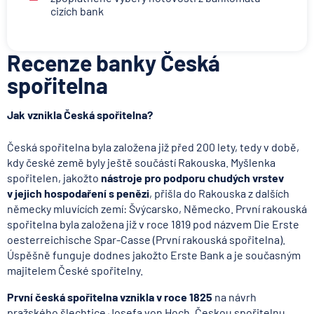
cizích bank
Recenze banky Česká
spořitelna
Jak vznikla Česká spořitelna?
Česká spořitelna byla založena již před 200 lety, tedy v době,
kdy české země byly ještě součástí Rakouska. Myšlenka
spořitelen, jakožto
nástroje pro podporu chudých vrstev
v jejich hospodaření s penězi
, přišla do Rakouska z dalších
německy mluvících zemí: Švýcarsko, Německo. První rakouská
spořitelna byla založena již v roce 1819 pod názvem Die Erste
oesterreichische Spar-Casse (První rakouská spořitelna).
Úspěšně funguje dodnes jakožto Erste Bank a je současným
majitelem České spořitelny.
První česká spořitelna vznikla v roce 1825
na návrh
pražského šlechtice Josefa von Hoch. Českou spořitelnu