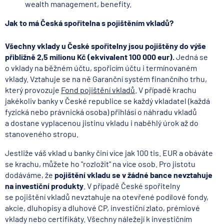
wealth management, benefity.
Jak to má Česká spořitelna s pojištěním vkladů?
Všechny vklady u České spořitelny jsou pojištěny do výše
přibližně 2,5 milionu Kč (ekvivalent 100 000 eur).
Jedná se
o vklady na běžném účtu, spořicím účtu i termínovaném
vklady. Vztahuje se na ně Garanční systém finančního trhu,
který provozuje
Fond pojištění vkladů
. V případě krachu
jakékoliv banky v České republice se každý vkladatel (každá
fyzická nebo právnická osoba) přihlásí o náhradu vkladů
a dostane vyplacenou jistinu vkladu i naběhlý úrok až do
stanoveného stropu.
Jestliže váš vklad u banky činí více jak 100 tis. EUR a obáváte
se krachu, můžete ho "rozložit" na více osob. Pro jistotu
dodáváme, že
pojištění vkladu se v žádné bance nevztahuje
na investiční produkty
. V případě České spořitelny
se pojištění vkladů nevztahuje na otevřené podílové fondy,
akcie, dluhopisy a dluhové CP, investiční zlato, prémiové
vklady nebo certifikáty. Všechny náležejí k investičním