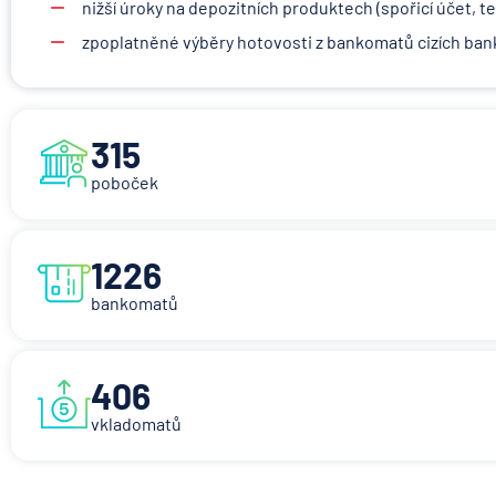
nižší úroky na depozitních produktech (spořicí účet, t
zpoplatněné výběry hotovosti z bankomatů cizích ban
315
poboček
1226
bankomatů
406
vkladomatů