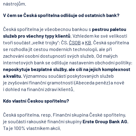
nástrojům.
V čem se Česká spořitelna odlišuje od ostatních bank?
Česká spořitelna je všeobecnou bankou s
pestrou paletou
služeb pro všechny typy klientů
. Vzhledem ke své velikosti
tvoří součást „velké trojky“: ČS,
ČSOB
a
KB
. Česká spořitelna
se rozhodla jít cestou moderních technologií, ale při
zachování osobní dostupnosti svých služeb. Od malých
internetových bank se odlišuje nastavením obchodní politiky:
neposkytuje bezplatné služby, ale cílí na jejich komplexnost
a kvalitu.
Významnou součástí poskytovaných služeb
je zvyšování finanční gramotnosti (Abeceda peněz) a nově
i dohled na finanční zdraví klientů.
Kdo vlastní Českou spořitelnu?
Česká spořitelna, resp. Finanční skupina České spořitelny,
je součástí rakouské finanční skupiny
Erste Group Bank AG.
Ta je 100% vlastníkem akcií.