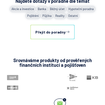
Najděte dotazy v poradně dle témat
Akcie a investice
Banka
Běžný účet
Hypoteční poradna
Pojištění
Půjčka
Reality
Ostatní
Přejít do poradny
Srovnáváme produkty od prověřených
finančních institucí a pojišťoven