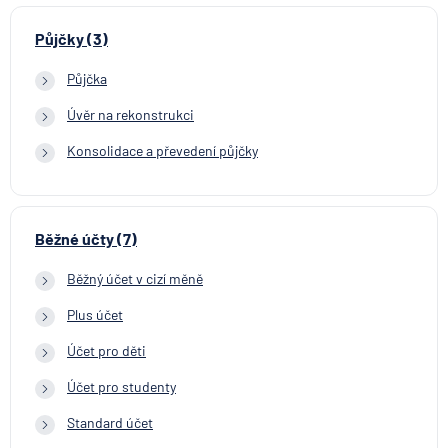
Půjčky (3)
Půjčka
Úvěr na rekonstrukci
Konsolidace a převedení půjčky
Běžné účty (7)
Běžný účet v cizí měně
Plus účet
Účet pro děti
Účet pro studenty
Standard účet