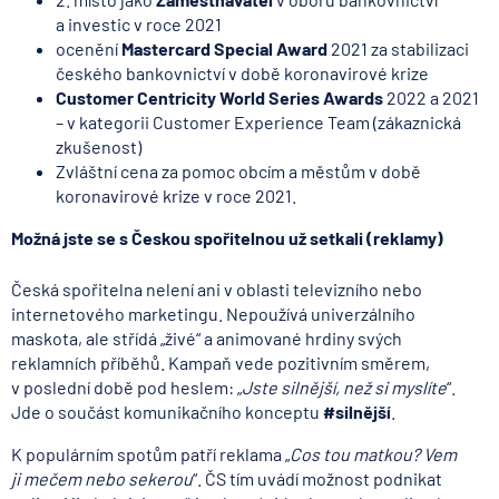
a investic v roce 2021
ocenění
Mastercard Special Award
2021 za stabilizaci
českého bankovnictví v době koronavirové krize
Customer Centricity World Series Awards
2022 a 2021
– v kategorii Customer Experience Team (zákaznická
zkušenost)
Zvláštní cena za pomoc obcím a městům v době
koronavirové krize v roce 2021.
Možná jste se s Českou spořitelnou už setkali (reklamy)
Česká spořitelna nelení ani v oblasti televizního nebo
internetového marketingu. Nepoužívá univerzálního
maskota, ale střídá „živé“ a animované hrdiny svých
reklamních příběhů. Kampaň vede pozitivním směrem,
v poslední době pod heslem: „
Jste silnější, než si myslíte
“.
Jde o součást komunikačního konceptu
#silnější
.
K populárním spotům patří reklama „
Cos tou matkou? Vem
ji mečem nebo sekerou
“. ČS tím uvádí možnost podnikat