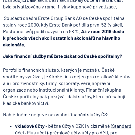
byla privatizována v rámci 1. vlny kupónové privatizace.
Součástí dnešní Erste Group Bank AG se Česká spořitelna
stala v roce 2000, kdy Erste Bank pořídila první 52 % akcií.
Postupně svůj podíl navýšila na 98 %.
Až v roce 2018 došlo
k přechodu všech akcií ostatních akcionářů na hlavního
akcionáře
.
Jaké finanční služby můžete získat od České spořitelny?
Portfolio finančních služeb, kterých je možné u České
spořitelny využívat, je široké. A to nejen pro retailové klienty,
ale i pro živnostníky, firmy, korporáty, veřejnoprávní
organizace nebo institucionální klienty. Finanční skupina
České spořitelny pak pokrývá i další služby, které přesahují
klasické bankovnictví.
Nahlédněme nejprve na osobní finanční služby ČS:
vkladové účty
- běžné účty v CZK i v cizí měně (
Standard
účet
,
Plus účet
), prémiové účty,
účty pro dět
i,
pro