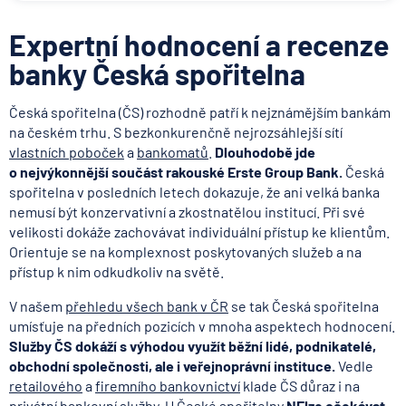
Expertní hodnocení a recenze
banky Česká spořitelna
Česká spořitelna (ČS) rozhodně patří k nejznámějším bankám
na českém trhu. S bezkonkurenčně nejrozsáhlejší sítí
vlastních poboček
a
bankomatů
.
Dlouhodobě jde
o nejvýkonnější součást rakouské Erste Group Bank.
Česká
spořitelna v posledních letech dokazuje, že ani velká banka
nemusí být konzervativní a zkostnatělou institucí. Při své
velikosti dokáže zachovávat individuální přístup ke klientům.
Orientuje se na komplexnost poskytovaných služeb a na
přístup k nim odkudkoliv na světě.
V našem
přehledu všech bank v ČR
se tak Česká spořitelna
umísťuje na předních pozicích v mnoha aspektech hodnocení.
Služby ČS dokáží s výhodou využít běžní lidé, podnikatelé,
obchodní společnosti, ale i veřejnoprávní instituce.
Vedle
retailového
a
firemního bankovnictví
klade ČS důraz i na
privátní bankovní služby
. U České spořitelny
NElze očekávat