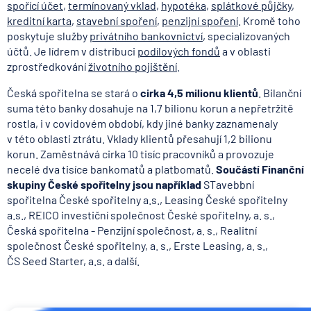
spořící účet
,
termínovaný vklad
,
hypotéka
,
splátkové půjčky
,
kreditní karta
,
stavební spoření
,
penzijní spoření
. Kromě toho
poskytuje služby
privátního bankovnictví
, specializovaných
účtů. Je lídrem v distribuci
podílových fondů
a v oblasti
zprostředkování
životního pojištění
.
Česká spořitelna se stará o
cirka 4,5 milionu klientů
. Bilanční
suma této banky dosahuje na 1,7 bilionu korun a nepřetržitě
rostla, i v covidovém období, kdy jiné banky zaznamenaly
v této oblasti ztrátu. Vklady klientů přesahují 1,2 bilionu
korun. Zaměstnává cirka 10 tisíc pracovníků a provozuje
necelé dva tisíce bankomatů a platbomatů.
Součástí Finanční
skupiny České spořitelny jsou například
STavebbní
spořitelna České spořitelny a.s., Leasing České spořitelny
a.s., REICO investiční společnost České spořitelny, a. s.,
Česká spořitelna - Penzijní společnost, a. s., Realitní
společnost České spořitelny, a. s., Erste Leasing, a. s.,
ČS Seed Starter, a.s. a další.