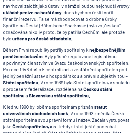
navrhoval založit jako ústav, v němž si budou nejchudší vrstvy
ukládat peníze na horší časy
, dnes bychom řekli tvořit
finanční rezervu. Ta se má zhodnocovat o drobné úroky.
Spořitelna Česká (Böhmische Sparkasse) byla za „českou“
označována nikoliv proto, že by patřila Čechům, ale protože
byla
určena pro české střadatele
.
Během První republiky patřily spořitelny k
nejbezpečnějším
peněžním ústavům
. Byly přísně regulované legislativou
a povinným členstvím ve Svazu československých spořitelen.
Po roce 1948 došlo k centralizaci a zestátnění spořitelen pod
jediný peněžní ústav s hospodářskou a právní subjektivitou –
Státní spořitelnu
. V roce 1969 byla Státní spořitelna, v souladu
s procesem federalizace, rozdělena na
Českou státní
spořitelnu
a
Slovenskou státní spořitelnu
.
K lednu 1990 byl oběma spořitelnám přiznán
statut
univerzálních obchodních bank
. V roce 1992 změnila Česká
státní spořitelna svou právní formu i název. Začala vystupovat
jako
Česká spořitelna, a.s.
Tehdy si stát ještě ponechal
rozhodující balík akcií. Část akcií získaly obce a města, část