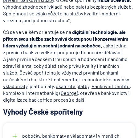
výhodné zhodnocení vkladů nebo paletu bezplatných služeb.
Spolehnout se však můžete na služby kvalitní, moderní,
v režimu „pod jednou střechou“.
ČS se ve velkém orientuje se na
digitální technologie, ale
přitom svou službu zachovává dostupnou i konzervativním
lidem vyžadujícím osobní jednání na pobočce
. Jako jedna
z prvních bank ve velkém podporuje finanční vzdělávání.
A jako první na českém trhu spustila hodnocení finančního
zdraví klienta, coby důležitého prvku kvality finančních
služeb. Česká spořitelna je vždy mezi prvními bankami
na českém trhu, které implementují technologické novinky:
vkladomaty
, platbomaty,
okamžité platby
,
Bankovní IDentitu
,
komplexní internetbankig (
George
), otevřené bankovnictví,
digitalizace back office procesů a další.
Výhody České spořitelny
pobočky, bankomaty a vkladomaty i v menších