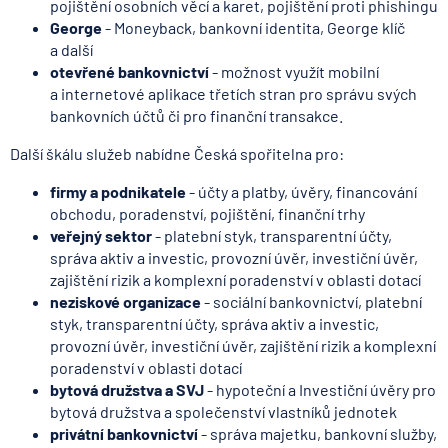
pojištění osobních věcí a karet, pojištění proti phishingu
George
- Moneyback, bankovní identita, George klíč
a další
otevřené bankovnictví
- možnost využít mobilní
a internetové aplikace třetích stran pro správu svých
bankovních účtů či pro finanční transakce.
Další škálu služeb nabídne Česká spořitelna pro:
firmy a podnikatele
- účty a platby, úvěry, financování
obchodu, poradenství, pojištění, finanční trhy
veřejný sektor
- platební styk, transparentní účty,
správa aktiv a investic, provozní úvěr, investiční úvěr,
zajištění rizik a komplexní poradenství v oblasti dotací
neziskové organizace
- sociální bankovnictví, platební
styk, transparentní účty, správa aktiv a investic,
provozní úvěr, investiční úvěr, zajištění rizik a komplexní
poradenství v oblasti dotací
bytová družstva a SVJ
- hypoteční a Investiční úvěry pro
bytová družstva a společenství vlastníků jednotek
privátní bankovnictví
- správa majetku, bankovní služby,