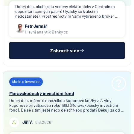
Dobrý den, akcie jsou vedeny elektronicky v Centrálním
depozitáři cenných papírů (fyzicky se k akciím
nedostanete). Prostřednictvím Vámi vybraného broker ...
Petr Jermář
Hlavní analytik Banky.cz
Zobrazit více
Akcie a investice
Moravskočeský investiční fond
Dobrý den, máme s manželkou kuponové knížky z 2. vlny
kuponové privatizace z roku 1993 (Moravskočeský investiční
fond). Dá se s tím ještě něco dělat? Nebo prodat? Děkuji za od ...
Jiří V.
8.6.2026