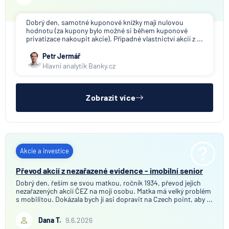
Dobrý den, samotné kuponové knížky mají nulovou
hodnotu (za kupony bylo možné si během kuponové
privatizace nakoupit akcie). Případné vlastnictví akcií z ...
Petr Jermář
Hlavní analytik Banky.cz
Zobrazit více
Akcie a investice
Převod akcií z nezařazené evidence - imobilní senior
Dobrý den, řeším se svou matkou, ročník 1934, převod jejích
nezařazených akcií ČEZ na mojí osobu. Matka má velký problém
s mobilitou. Dokázala bych jí asi dopravit na Czech point, aby ...
Dana T.
9.6.2026