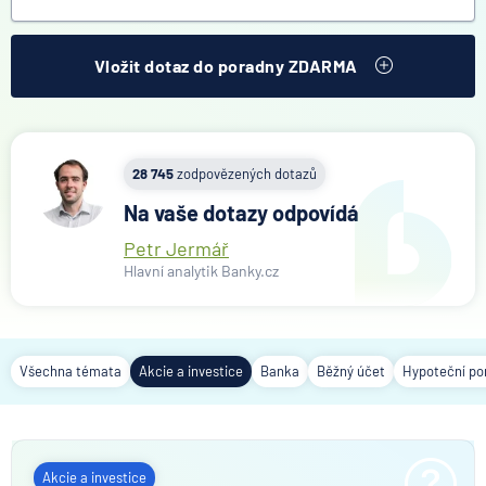
Vložit dotaz do poradny ZDARMA
28 745
zodpovězených dotazů
Na vaše dotazy odpovídá
Petr Jermář
Hlavní analytik Banky.cz
Všechna témata
Akcie a investice
Banka
Běžný účet
Hypoteční po
Akcie a investice