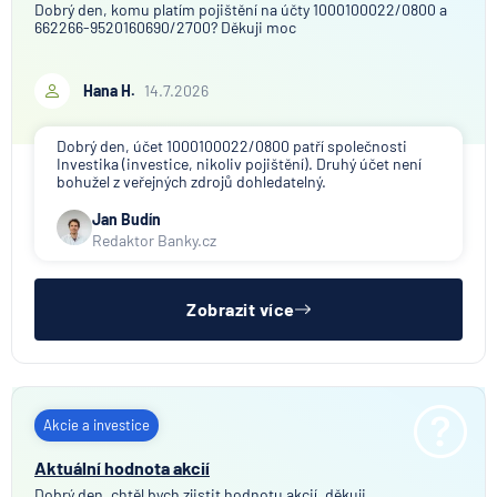
Dobrý den, komu platím pojištění na účty 1000100022/0800 a
662266-9520160690/2700? Děkuji moc
Hana H.
14.7.2026
Dobrý den, účet 1000100022/0800 patří společnosti
Investika (investice, nikoliv pojištění). Druhý účet není
bohužel z veřejných zdrojů dohledatelný.
Jan Budín
Redaktor Banky.cz
Zobrazit více
Akcie a investice
Aktuální hodnota akcií
Dobrý den, chtěl bych zjistit hodnotu akcií, děkuji.