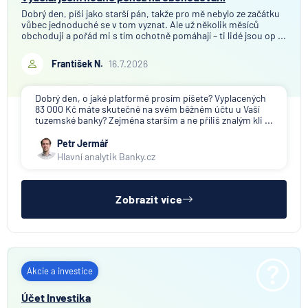
Dobrý den, píši jako starší pán, takže pro mě nebylo ze začátku
vůbec jednoduché se v tom vyznat. Ale už několik měsíců
obchoduji a pořád mi s tím ochotně pomáhají – ti lidé jsou op ...
František N.
16.7.2026
Dobrý den, o jaké platformě prosím píšete? Vyplacených
83 000 Kč máte skutečně na svém běžném účtu u Vaší
tuzemské banky? Zejména starším a ne příliš znalým kli ...
Petr Jermář
Hlavní analytik Banky.cz
Zobrazit více
Akcie a investice
Účet Investika