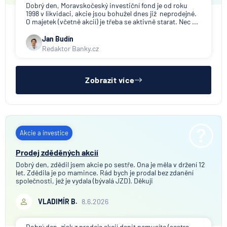
Dobrý den, Moravskočeský investiční fond je od roku
1998 v likvidaci, akcie jsou bohužel dnes již neprodejné.
O majetek (včetně akcií) je třeba se aktivně starat. Nec ...
Jan Budín
Redaktor Banky.cz
Zobrazit více
Akcie a investice
Prodej zděděných akcií
Dobrý den, zdědil jsem akcie po sestře. Ona je měla v držení 12
let. Zdědila je po mamince. Rád bych je prodal bez zdanění
společnosti, jež je vydala (bývalá JZD). Děkuji
VLADIMÍR B.
8.6.2026
Dobrý den, zisk z prodeje akcií danit nemusíte (sestra