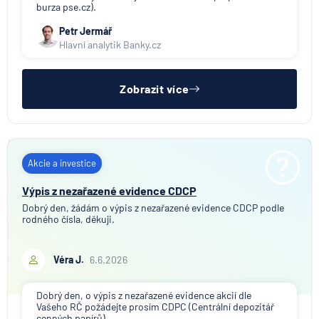
burza pse.cz).
Petr Jermář
Hlavní analytik Banky.cz
Zobrazit více
Akcie a investice
Výpis z nezařazené evidence CDCP
Dobrý den, žádám o výpis z nezařazené evidence CDCP podle
rodného čísla, děkuji.
Véra J.
6.6.2026
Dobrý den, o výpis z nezařazené evidence akcií dle
Vašeho RČ požádejte prosím CDPC (Centrální depozitář
cenných papírů).