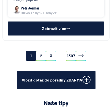
Petr Jermář
Hlavní analytik Banky.cz
Zobrazit více
1
2
3
...
1307
Vložit dotaz do poradny ZDARMA
Naše tipy