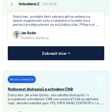
Holoubkovs Z.
17.6.2026
Dobrý den, prodejte Vámi vybraná aktiva vedená na
Vašem majetkovém účtu a následně si budete moci
peníze z prodeje převést na svůj běžný účet. Příkaz k př ...
Jan Budín
Redaktor Banky.cz
Zobrazit více
Akcie a investice
Rizikovost dluhopisů a schválení ČNB
Dobrý den, jak a kde zjistím, zda nabídka dluhopisů i s
prospektem schváleným ČNB není podvod? Zdá se zajímavá
např. aktuální nabídka spol. POLYMER NANO CENTRUM s.r.o. ...