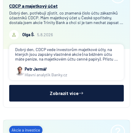
CDCP a majetkový účet
Dobrý den, potřebuji zjistit, co znamená číslo účtu zákazníků
účastníků CDCP. Mám majetkový účet u České spořitelny,
dostala jsem akcie Trinity Bank a chci si je tam nechat zapsat ...
Olga Š.
5.8.2026
Dobrý den, CDCP vede investorům majetkové účty, na
kterých jsou zapsány vlastněné akcie (na běžném účtu
máte peníze, na majetkovém účtu cenné papíry). Přístu ...
Petr Jermář
Hlavní analytik Banky.cz
Zobrazit více
Akcie a investice