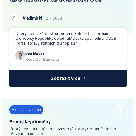
nemohu se dostat na účet pro zaplacení dluhopisů.
Vladimír M.
2.7.2026
Dobrý den, jak/prostřednictvím koho jste si prosím
Dluhopisy Republiky objednal? Česká spořitelna, ČSOB,
Portál správy státních dluhopisů?
Jan Budín
Redaktor Banky.cz
Zobrazit více
Akcie a investice
Prodej kryptoměny
Dobrý den, mam účet na investování v kryktoměně. Jak to
převést na peníze?