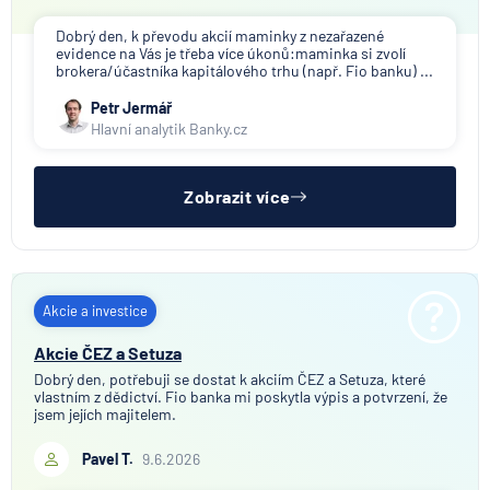
Dobrý den, k převodu akcií maminky z nezařazené
evidence na Vás je třeba více úkonů:maminka si zvolí
brokera/účastníka kapitálového trhu (např. Fio banku) ...
Petr Jermář
Hlavní analytik Banky.cz
Zobrazit více
Akcie a investice
Akcie ČEZ a Setuza
Dobrý den, potřebuji se dostat k akciím ČEZ a Setuza, které
vlastním z dědictví. Fio banka mi poskytla výpis a potvrzení, že
jsem jejích majitelem.
Pavel T.
9.6.2026