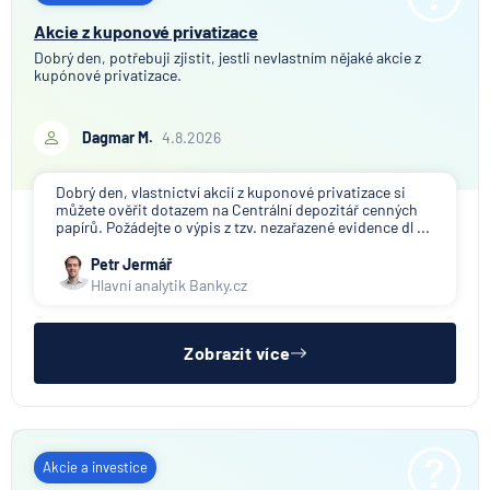
Akcie z kuponové privatizace
Dobrý den, potřebuji zjistit, jestli nevlastním nějaké akcie z
kupónové privatizace.
Dagmar M.
4.8.2026
Dobrý den, vlastnictví akcií z kuponové privatizace si
můžete ověřit dotazem na Centrální depozitář cenných
papírů. Požádejte o výpis z tzv. nezařazené evidence dl ...
Petr Jermář
Hlavní analytik Banky.cz
Zobrazit více
Akcie a investice