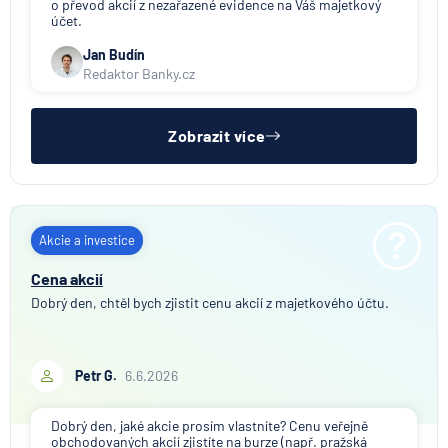
o převod akcií z nezařazené evidence na Váš majetkový
účet.
Jan Budín
Redaktor Banky.cz
Zobrazit více
Akcie a investice
Cena akcií
Dobrý den, chtěl bych zjistit cenu akcií z majetkového účtu.
Petr G.
6.6.2026
Dobrý den, jaké akcie prosím vlastníte? Cenu veřejně
obchodovaných akcií zjistíte na burze (např. pražská