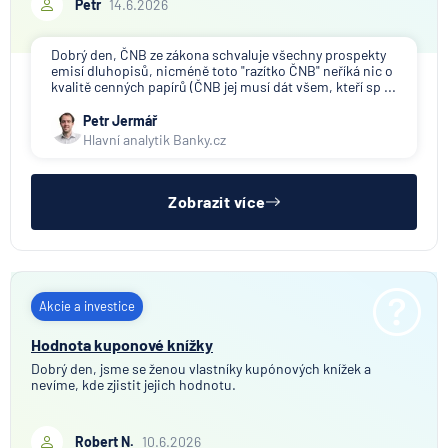
Petr
14.6.2026
Dobrý den, ČNB ze zákona schvaluje všechny prospekty
emisí dluhopisů, nicméně toto "razítko ČNB" neříká nic o
kvalitě cenných papírů (ČNB jej musí dát všem, kteří sp ...
Petr Jermář
Hlavní analytik Banky.cz
Zobrazit více
Akcie a investice
Hodnota kuponové knížky
Dobrý den, jsme se ženou vlastníky kupónových knížek a
nevíme, kde zjistit jejich hodnotu.
Robert N.
10.6.2026