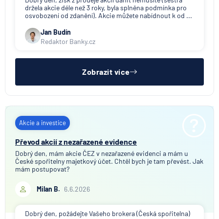
držela akcie déle než 3 roky, byla splněna podmínka pro
osvobození od zdanění). Akcie můžete nabídnout k od ...
Jan Budín
Redaktor Banky.cz
Zobrazit více
Akcie a investice
Převod akcií z nezařazené evidence
Dobrý den, mám akcie ČEZ v nezařazené evidenci a mám u
České spořitelny majetkový účet. Chtěl bych je tam převést. Jak
mám postupovat?
Milan B.
6.6.2026
Dobrý den, požádejte Vašeho brokera (Česká spořitelna)