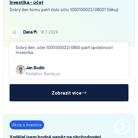
Investika - účet
Dobrý den komu patří číslo účtu 1000100022/0800? Děkuji
Dana M.
18.7.2026
Dobrý den, účet 1000100022/0800 patří společnosti
Investika.
Jan Budín
Redaktor Banky.cz
Zobrazit více
Akcie a investice
Vydělal jsem hodně peněz na obchodování