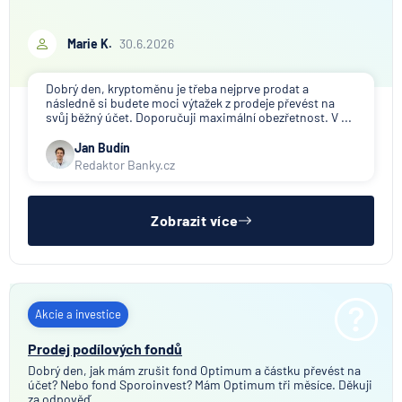
Marie K.
30.6.2026
Dobrý den, kryptoměnu je třeba nejprve prodat a
následně si budete moci výtažek z prodeje převést na
svůj běžný účet. Doporučuji maximální obezřetnost. V ...
Jan Budín
Redaktor Banky.cz
Zobrazit více
Akcie a investice
Prodej podílových fondů
Dobrý den, jak mám zrušit fond Optimum a částku převést na
účet? Nebo fond Sporoinvest? Mám Optimum tři měsíce. Děkuji
za odpověď.