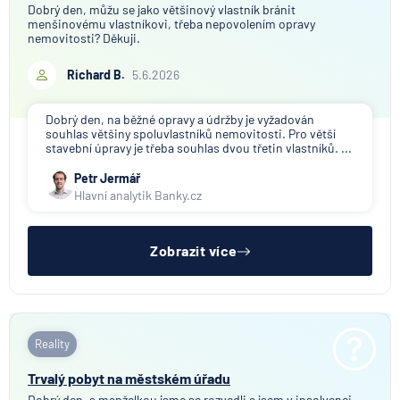
Dobrý den, můžu se jako většinový vlastník bránit
menšinovému vlastníkovi, třeba nepovolením opravy
nemovitosti? Děkuji.
Richard B.
5.6.2026
Dobrý den, na běžné opravy a údržby je vyžadován
souhlas většiny spoluvlastníků nemovitosti. Pro větší
stavební úpravy je třeba souhlas dvou třetin vlastníků. ...
Petr Jermář
Hlavní analytik Banky.cz
Zobrazit více
Reality
Trvalý pobyt na městském úřadu
Dobrý den, s manželkou jsme se rozvedli a jsem v insolvenci.