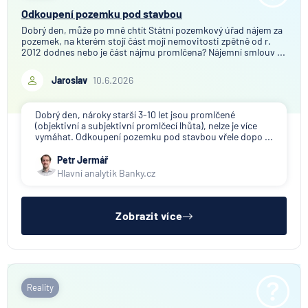
Odkoupení pozemku pod stavbou
Dobrý den, může po mně chtít Státní pozemkový úřad nájem za
pozemek, na kterém stojí část mojí nemovitosti zpětně od r.
2012 dodnes nebo je část nájmu promlčena? Nájemní smlouv ...
Jaroslav
10.6.2026
Dobrý den, nároky starší 3-10 let jsou promlčené
(objektivní a subjektivní promlčecí lhůta), nelze je více
vymáhat. Odkoupení pozemku pod stavbou vřele dopo ...
Petr Jermář
Hlavní analytik Banky.cz
Zobrazit více
Reality