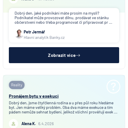
Dobrý den, jaké podnikání máte prosím na mysli?
Podnikatel může provozovat dílnu, prodávat ve stánku
občerstvení nebo třeba programovat či připravovat pr ...
Petr Jermář
Hlavní analytik Banky.cz
Zobrazit více
Reality
Pronájem bytu v exekuci
Dobrý den, jsme čtyřčlenná rodina a u přes půl roku hledáme
byt. Jen máme veliký problém. Oba dva máme exekuce a tím
pádem nemůže sehnat bydlení, jelikož všichni prověřují exek ...
Alena K.
6.4.2026