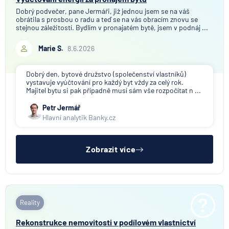
Dobrý podvečer, pane Jermáři, již jednou jsem se na váš
obrátila s prosbou o radu a teď se na vás obracím znovu se
stejnou záležitostí. Bydlím v pronajatém bytě, jsem v podnáj ...
Marie S.
8.6.2026
Dobrý den, bytové družstvo (společenství vlastníků)
vystavuje vyúčtování pro každý byt vždy za celý rok.
Majitel bytu si pak případně musí sám vše rozpočítat n ...
Petr Jermář
Hlavní analytik Banky.cz
Zobrazit více
Reality
Rekonstrukce nemovitosti v podílovém vlastnictví