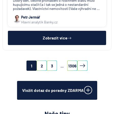
Dobrý den, čestné prohlášení o rodinném stavu musí
kupujícímu stačit (a i tak se jedná o nestandardní
požadavek). Vlastnictví nemovitosti (Vaše výhradní ne ...
Petr Jermář
Hlavní analytik Banky.cz
Zobrazit více
1
2
3
...
1306
Vložit dotaz do poradny ZDARMA
Naše tipy