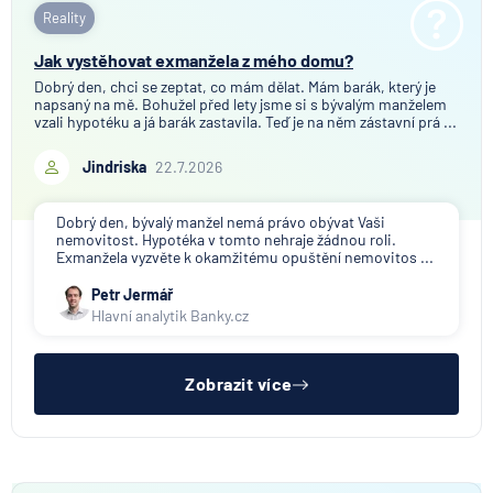
Reality
Jak vystěhovat exmanžela z mého domu?
Dobrý den, chci se zeptat, co mám dělat. Mám barák, který je
napsaný na mě. Bohužel před lety jsme si s bývalým manželem
vzali hypotéku a já barák zastavila. Teď je na něm zástavní prá ...
Jindriska
22.7.2026
Dobrý den, bývalý manžel nemá právo obývat Vaši
nemovitost. Hypotéka v tomto nehraje žádnou roli.
Exmanžela vyzvěte k okamžitému opuštění nemovitos ...
Petr Jermář
Hlavní analytik Banky.cz
Zobrazit více