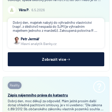
Věra P.
6.5.2026
Dobrý den, majetek nabytý do výhradního vlastnictví
(např. z dědictví) nespadá do SJM (je výhradním
majetkem jednoho z manželů). Zakoupená polovina R ...
Petr Jermář
Hlavní analytik Banky.cz
Zobrazit více
Reality
Zápis nájemního práva do katastru
Dobrý den, moc děkuji za odpověď. Mám ještě prosím další
dotaz ohledně pachtovní smlouvy, je v ní uvedeno: “Dle zákona
č.89/2012 Sb.občanského zákoníku vlastník pozemků souhla ...