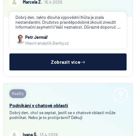
Marcela Ž.
15.4.2026
Dobrý den, takto dlouhá výpovědní lhůta je zcela
nestandardní. Družstvo pravděpodobně zkouší zneužít
informační asymetrii/Vaši neznalost. Důrazně doporuč ...
Petr Jermář
Hlavní analytik Banky.cz
Zobrazit více
Reality
Podnikání v chatové oblasti
Dobrý den, chci se zeptat, jestli se v chatové oblasti může
podnikat. Nebo je to protiprávní? Děkuji
Ivana Š.
13.4.2026