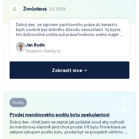
Živnůstková
3.5.2026
Dobrý den, se zápisem pachtovního práva do katastru
bych osobně bez dobrého důvodu nesouhlasil. Vy byste
tím dobrovolně snížila svá práva/hodnotu svého majet ...
Jan Budín
Redaktor Banky.cz
Zobrazit více
Reality
Prodej menšinového podílu bytu spekulantovi
Dobrý den, chtěl jsem se zeptat jak požádat soud aby rozhodl,
že menšinový vlastník jenž chce prodat 1/6 bytu firmě která se
zabývá výkupem podílu bytu, prodal byt ve prospěch většino ...