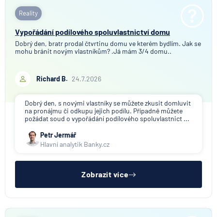
Reality
Vypořádání podílového spoluvlastnictví domu
Dobrý den, bratr prodal čtvrtinu domu ve kterém bydlím. Jak se
mohu bránit novým vlastníkům? .Já mám 3/4 domu..
Richard B.
24.7.2026
Dobrý den, s novými vlastníky se můžete zkusit domluvit
na pronájmu či odkupu jejich podílu. Případně můžete
požádat soud o vypořádání podílového spoluvlastnict ...
Petr Jermář
Hlavní analytik Banky.cz
Zobrazit více