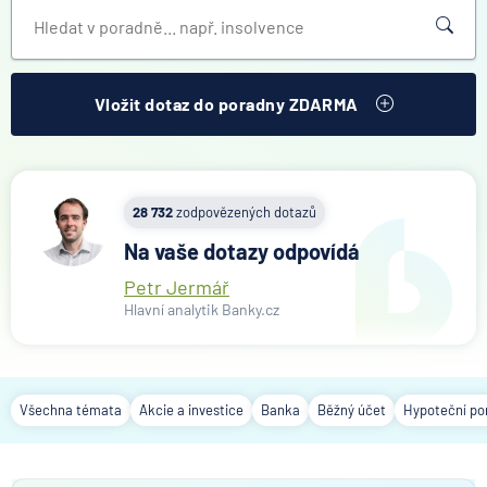
Vložit dotaz do poradny ZDARMA
28 732
zodpovězených dotazů
Na vaše dotazy odpovídá
Petr Jermář
Hlavní analytik Banky.cz
Všechna témata
Akcie a investice
Banka
Běžný účet
Hypoteční po