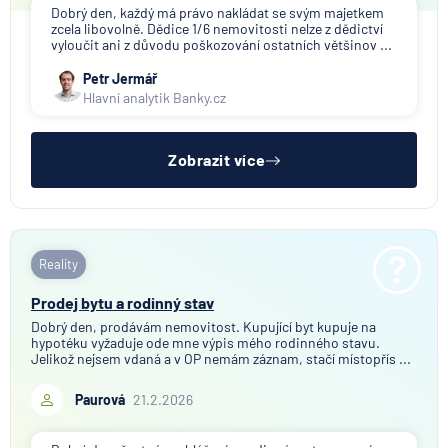
Dobrý den, každý má právo nakládat se svým majetkem
zcela libovolně. Dědice 1/6 nemovitosti nelze z dědictví
vyloučit ani z důvodu poškozování ostatních většinov ...
Petr Jermář
Hlavní analytik Banky.cz
Zobrazit více
Reality
Prodej bytu a rodinný stav
Dobrý den, prodávám nemovitost. Kupující byt kupuje na
hypotéku vyžaduje ode mne výpis mého rodinného stavu.
Jelikož nejsem vdaná a v OP nemám záznam, stačí místopřís ...
Paurová
21.2.2026