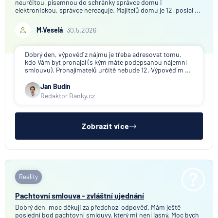
neurčitou, písemnou do schránky správce domu i
elektronickou, správce nereaguje. Majitelů domu je 12, poslal ...
M.Veselá
30.5.2026
Dobrý den, výpověď z nájmu je třeba adresovat tomu,
kdo Vám byt pronajal (s kým máte podepsanou nájemní
smlouvu). Pronajímatelů určitě nebude 12. Výpověď m ...
Jan Budín
Redaktor Banky.cz
Zobrazit více
Reality
Pachtovní smlouva - zvláštní ujednání
Dobrý den, moc děkuji za předchozí odpověď. Mám ještě
poslední bod pachtovní smlouvy, který mi není jasný. Moc bych