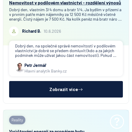
Nemovitost v podílovém vlastnictví - rozdělení výnosů
Dobrý den, vlastním 3/4 domu a bratr 1/4. Ja bydlím v přízemí a
v prvním patře mám nájemníky za 12 500 Kč měsíčně včetně
energií. Čistý nájem je 7 500 Kč. Na kolik peněz má bratr náro ...
Richard B.
10.6.2026
Dobrý den, na společné správě nemovitosti v podílovém
vlastnictví je dobré se předem domluvit (kdo a za jakých
podmínek může užívat jakou část nemovitosti). Pokud ...
Petr Jermář
Hlavní analytik Banky.cz
Zobrazit více
Reality
Vyúčtování energií za pronájem bytu