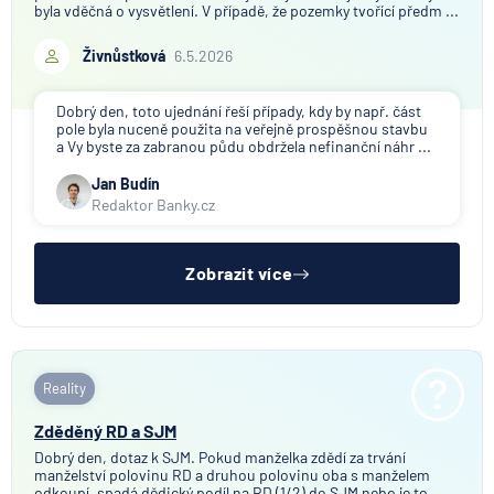
byla vděčná o vysvětlení. V případě, že pozemky tvořící předm ...
Živnůstková
6.5.2026
Dobrý den, toto ujednání řeší případy, kdy by např. část
pole byla nuceně použita na veřejně prospěšnou stavbu
a Vy byste za zabranou půdu obdržela nefinanční náhr ...
Jan Budín
Redaktor Banky.cz
Zobrazit více
Reality
Zděděný RD a SJM
Dobrý den, dotaz k SJM. Pokud manželka zdědí za trvání
manželství polovinu RD a druhou polovinu oba s manželem
odkoupí, spadá dědický podíl na RD (1/2) do SJM nebo je to ...