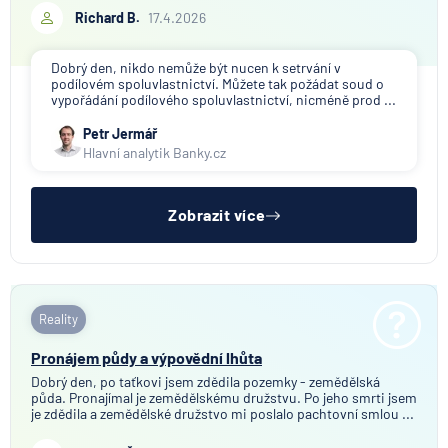
Richard B.
17.4.2026
Dobrý den, nikdo nemůže být nucen k setrvání v
podílovém spoluvlastnictví. Můžete tak požádat soud o
vypořádání podílového spoluvlastnictví, nicméně prod ...
Petr Jermář
Hlavní analytik Banky.cz
Zobrazit více
Reality
Pronájem půdy a výpovědní lhůta
Dobrý den, po taťkovi jsem zdědila pozemky - zemědělská
půda. Pronajímal je zemědělskému družstvu. Po jeho smrti jsem
je zdědila a zemědělské družstvo mi poslalo pachtovní smlou ...