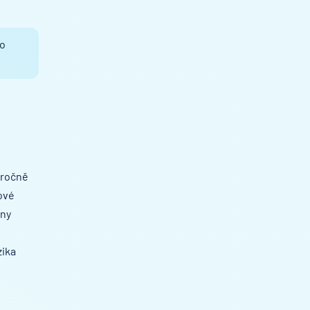
ho
oročně
zové
eny
zika