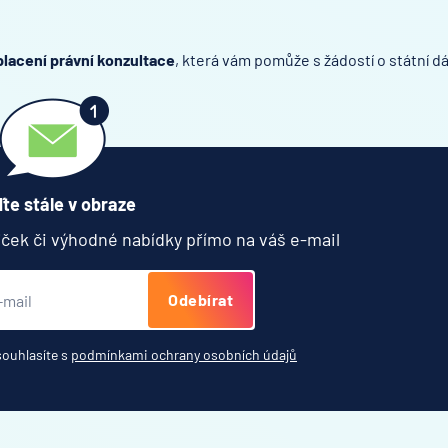
placení právní konzultace
, která vám pomůže s žádostí o státní dá
te stále v obraze
jček či výhodné nabídky přímo na váš e-mail
Odebírat
souhlasíte s
podmínkami ochrany osobních údajů