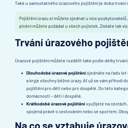
Také u samostatného úrazového pojištění je doba trvání 
Pojištění úrazu si můžete sjednat u více poskytovatelů.
plnění můžete požádat u všech pojistek. Získáte tak ví
Trvání úrazového pojiště
Úrazové pojištění můžete rozdělit také podle délky trvání
Dlouhodobé úrazové pojištění
sjednáte na řadu let
a kryje všechny běžné úrazy. Ať už se vám přihodí 
pojištění pro děti nebo pro dospělé. Do této kategor
domácnosti – děti i dospělé.
Krátkodobé úrazové pojištění
využijete na cestách,
spojená právě s cestováním nebo se sportem. Obvykle
Na co se vztahuje úrazov