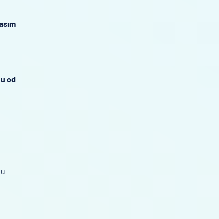
ašim
ku od
su