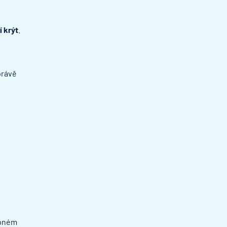
í krýt
.
právě
upném