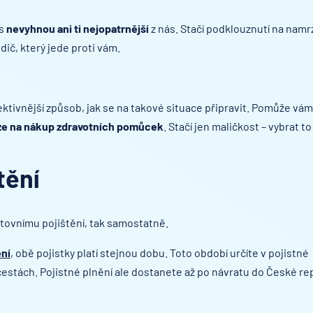
as
nevyhnou ani ti nejopatrnější
z nás. Stačí podklouznutí na namr
ič, který jede proti vám.
ektivnější způsob, jak se na takové situace připravit. Pomůže vám
íze na nákup zdravotních pomůcek
. Stačí jen maličkost – vybrat to
tění
stovnímu pojištění, tak samostatně.
ění
, obě pojistky platí stejnou dobu. Toto období určíte v pojistné
estách. Pojistné plnění ale dostanete až po návratu do České rep