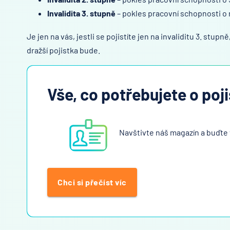
Invalidita 3. stupně
– pokles pracovní schopnosti o
Je jen na vás, jestli se pojistíte jen na invaliditu 3. stupn
dražší pojistka bude.
Vše, co potřebujete o poj
Navštivte náš magazín a buďte 
Chci si přečíst víc