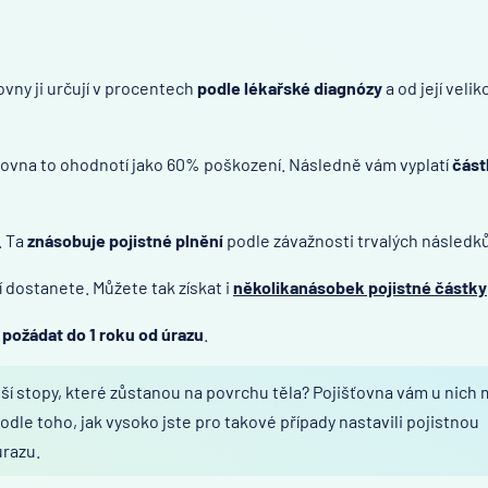
ovny ji určují v procentech
podle lékařské diagnózy
a od její velik
išťovna to ohodnotí jako 60% poškození. Následně vám vyplatí
část
. Ta
znásobuje pojistné plnění
podle závažnosti trvalých následků
í dostanete. Můžete tak získat i
několikanásobek pojistné částky
a
požádat do 1 roku od úrazu
.
alší stopy, které zůstanou na povrchu těla? Pojišťovna vám u nich
odle toho, jak vysoko jste pro takové případy nastavili pojistnou
úrazu.