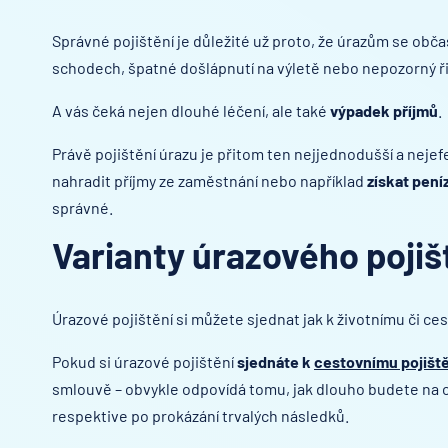
Správné pojištění je důležité už proto, že úrazům se obč
schodech, špatné došlápnutí na výletě nebo nepozorný řid
A vás čeká nejen dlouhé léčení, ale také
výpadek příjmů
.
Právě pojištění úrazu je přitom ten nejjednodušší a nejef
nahradit příjmy ze zaměstnání nebo například
získat pen
správné.
Varianty úrazového pojiš
Úrazové pojištění si můžete sjednat jak k životnímu či ce
Pokud si úrazové pojištění
sjednáte k
cestovnímu pojišt
smlouvě – obvykle odpovídá tomu, jak dlouho budete na c
respektive po prokázání trvalých následků.