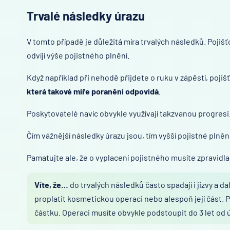
Trvalé následky úrazu
V tomto případě je důležitá míra trvalých následků. Pojišť
odvíjí výše pojistného plnění.
Když například při nehodě přijdete o ruku v zápěstí, poj
která takové míře poranění odpovídá
.
Poskytovatelé navíc obvykle využívají takzvanou progresi
Čím vážnější následky úrazu jsou, tím vyšší pojistné plněn
Pamatujte ale, že o vyplacení pojistného musíte zpravidl
Víte, že…
do trvalých následků často spadají i jizvy a d
proplatit kosmetickou operaci nebo alespoň její část. P
částku. Operaci musíte obvykle podstoupit do 3 let od 