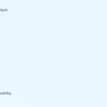
zlých
ubliky,