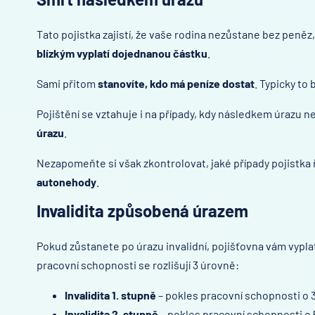
Tato pojistka zajistí, že vaše rodina nezůstane bez peně
blízkým vyplatí dojednanou částku
.
Sami přitom
stanovíte, kdo má peníze dostat
. Typicky to 
Pojištění se vztahuje i na případy, kdy následkem úrazu n
úrazu
.
Nezapomeňte si však zkontrolovat, jaké případy pojistka ř
autonehody
.
Invalidita způsobená úrazem
Pokud zůstanete po úrazu invalidní, pojišťovna vám vyplat
pracovní schopnosti se rozlišují 3 úrovně:
Invalidita 1. stupně
– pokles pracovní schopnosti o 
Invalidita 2. stupně
– pokles pracovní schopnosti o