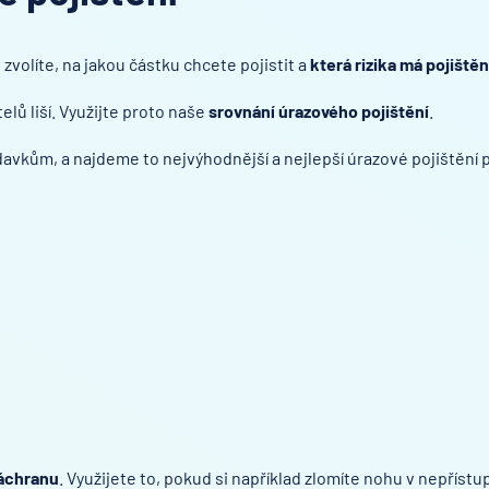
 zvolíte, na jakou částku chcete pojistit a
která rizika má pojištěn
lů liší. Využijte proto naše
srovnání úrazového pojištění
.
avkům, a najdeme to nejvýhodnější a nejlepší úrazové pojištění 
záchranu
. Využijete to, pokud si například zlomíte nohu v nepříst