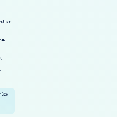
osti se
ku,
.
.
 může