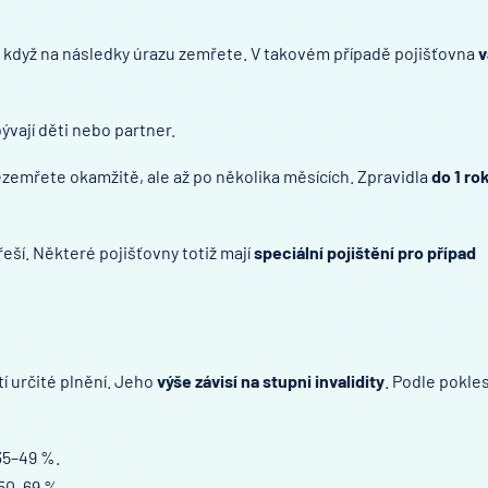
z, když na následky úrazu zemřete. V takovém případě pojišťovna
v
bývají děti nebo partner.
ezemřete okamžitě, ale až po několika měsících. Zpravidla
do 1 ro
eší. Některé pojišťovny totiž mají
speciální pojištění pro případ
í určité plnění. Jeho
výše závisí na stupni invalidity
. Podle pokle
35–49 %.
 50–69 %.