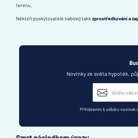
terénu.
Někteří poskytovatelé nabízejí také
zprostředkování a za
Buď
Novinky ze světa hypoték, pů
Přihlášením k odběru novinek 
Smrt následkem úrazu