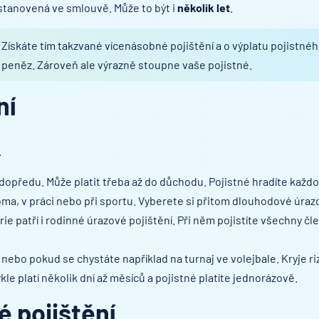
stanovená ve smlouvě. Může to být i
několik let
.
 Získáte tím takzvané vícenásobné pojištění a o výplatu pojistné
c peněz. Zároveň ale výrazně stoupne vaše pojistné.
ní
.
 dopředu. Může platit třeba až do důchodu. Pojistné hradíte každ
doma, v práci nebo při sportu. Vyberete si přitom dlouhodové úra
ie patří i rodinné úrazové pojištění. Při něm pojistíte všechny čl
 nebo pokud se chystáte například na turnaj ve volejbale. Kryje ri
 platí několik dní až měsíců a pojistné platíte jednorázově.
é pojištění