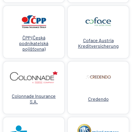
ČPP (Česká
Coface Austria
podnikatelská
Kreditversicherung
pojišťovna)
Colonnade Insurance
Credendo
S.A.