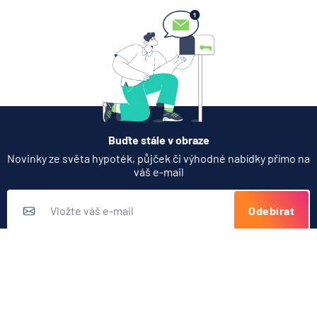
7.8.2026
Hypotéka
Partners Banka spouští
nákup a prodej bitcoinu
přímo v Partners App
6.8.2026
Daně
Buďte stále v obraze
Když rozhoduje stres: nové
Novinky ze světa hypoték, půjček či výhodné nabídky přímo na
triky bankovních podvodníků
váš e-mail
6.8.2026
Banka
Odebírat
Zobrazit všechny články
Přihlášením k odběru novinek souhlasíte s
podmínkami ochrany
osobních údajů
Nabídka produktů