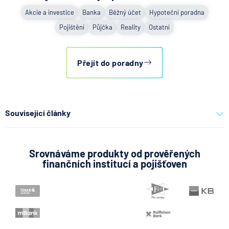
Akcie a investice
Banka
Běžný účet
Hypoteční poradna
Pojištění
Půjčka
Reality
Ostatní
Přejít do poradny
Související články
Co se děje po nahlášení
podvodu v Air Bank
Srovnáváme produkty od prověřených
finančních institucí a pojišťoven
7.8.2026
Běžný účet
ČNB ponechala úroky,
klíčový je ale výhled inflace