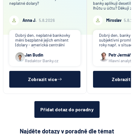
neplatné dolary?
banky aplikují desetil
lhůtu u účtu? Děkuji z
Anna J.
5.8.2026
Miroslav
5.8.2
Dobrý den, neplatné bankovky
Dobrý den, banky ap
mění bezplatně jejich emitent
subjektivní promlče
(dolary - americká centrální
roky např. v situac
banka). V ČR nikdo tuto službu
svou činnost a vyzýv
nenabízí (ani na komerční bázi).
výběru peněz. Obje
Jan Budín
Petr Jermář
promlčecí lhůta 10 l
Redaktor Banky.cz
Hlavní analyti
aplikována plošně 
pro konec anonym
vkladních knížek.
Zobrazit více
Zobrazit 
Přidat dotaz do poradny
Najděte dotazy v poradně dle témat