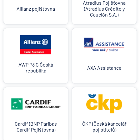
Atradius Pojišťovna
Allianz pojišťovna
(Atradius Crédito y
Caución S.A.)
AWP P&C Česká
AXA Assistance
republika
Cardif (BNP Paribas
ČKP (Česká kancelář
Cardif Pojišťovna)
pojistitelů)