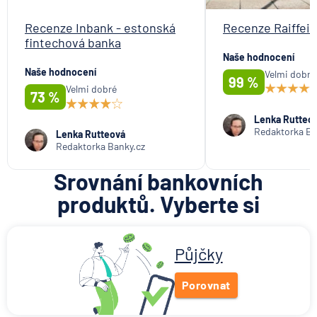
Recenze Inbank - estonská
Recenze Raiffei
fintechová banka
Naše hodnocení
Naše hodnocení
Velmi dobré
99 %
Velmi dobré
73 %
Lenka Rutteo
Redaktorka Ba
Lenka Rutteová
Redaktorka Banky.cz
Srovnání bankovních
produktů. Vyberte si
Půjčky
Porovnat