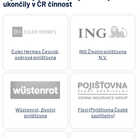
ukončily v ČR činnost
Euler Hermes Čescob,
ING Životní pojišťovna
úvěrová pojišťovna
N.V.
Wüstenrot, životní
Flexi (Pojišťovna České
pojišťovna
spořitelny)