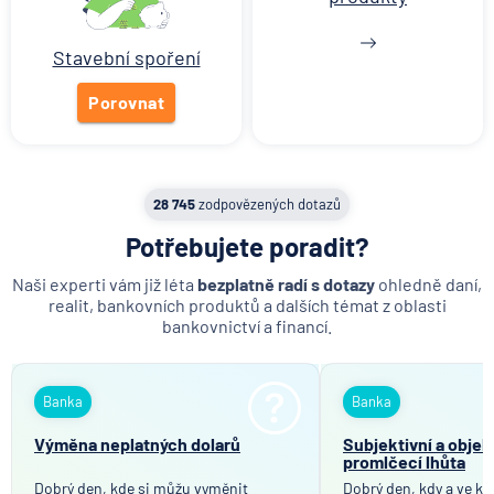
Stavební spoření
Porovnat
28 745
zodpovězených dotazů
Potřebujete poradit?
Naši experti vám již léta
bezplatně radí s dotazy
ohledně daní,
realit, bankovních produktů a dalších témat z oblasti
bankovnictví a financí.
Banka
Banka
Výměna neplatných dolarů
Subjektivní a objek
promlčecí lhůta
Dobrý den, kde si můžu vyměnit
Dobrý den, kdy a ve kt