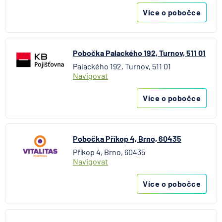
UniCredit Bank
Více o pobočce
UNIQA penzijní společnost
UNIQA pojišťovna
Vitalitas pojišťovna
Pobočka Palackého 192, Turnov, 511 01
Volksbank Löbau-Zittau eG
Palackého 192, Turnov, 511 01
Volksbank Raiffeisenbank Nordoberpfalz eG
Navigovat
Všeobecná zdravotní pojišťovna
Východosaská spořitelna Drážďany
Více o pobočce
Pobočka Příkop 4, Brno, 60435
Příkop 4, Brno, 60435
Navigovat
Více o pobočce