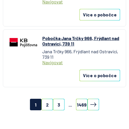
Navigovat
Více o pobočce
Pobočka Jana Trčky 966, Frýdlant nad
Ostravicí, 739 11
Jana Trčky 966, Frýdlant nad Ostravicí,
739 11
Navigovat
Více o pobočce
1
2
3
...
1469