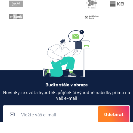
Zobrazit všechny články
Buďte stále v obraze
Novinky ze světa hypoték, půjček či výhodné nabídky přímo na
váš e-mail
Odebírat
Přihlášením k odběru novinek souhlasíte s
podmínkami ochrany