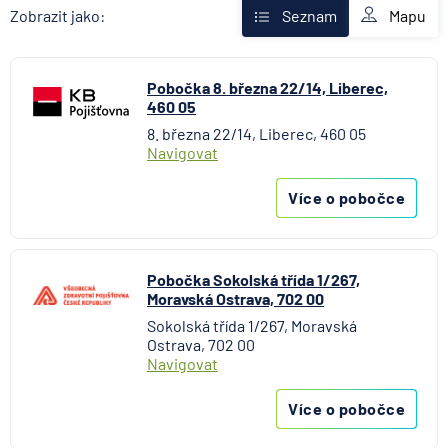
AXA Assistance
Mapu
Zobrazit jako:
Seznam
Banka Creditas
BNP Paribas Cardif Pojišťovna
Pobočka 8. března 22/14, Liberec,
Česká exportní banka
460 05
Česká národní banka
8. března 22/14, Liberec, 460 05
Česká podnikatelská pojišťovna
Navigovat
Česká spořitelna
Česká spořitelna - penzijní společnost
Více o pobočce
Československá obchodní banka
Citibank
COMMERZBANK Aktiengesellschaft
Pobočka Sokolská třída 1/267,
Moravská Ostrava, 702 00
ČSOB Hypoteční banka
Sokolská třída 1/267, Moravská
ČSOB Penzijní společnost
Ostrava, 702 00
ČSOB Pojišťovna
Navigovat
ČSOB Poštovní spořitelna
Více o pobočce
ČSOB Stavební spořitelna
D.A.S. právní ochrana, pobočka ERGO Versicherung