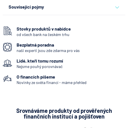
ostatní
Související pojmy
6.8.2026
Daně
Mateřská
Když rozhoduje stres: nové
Osobní bankrot
triky bankovních
Stovky produktů v nabídce
podvodníků
od všech bank na českém trhu
Bytový dům
Bezplatná poradna
6.8.2026
Banka
Půda zemědělská
naši experti jsou zde zdarma pro vás
Nemovitost
Partners Banka spouští
Lidé, kteří tomu rozumí
Nová hodnota
termínovaný vklad 4,33 %
Nejsme pouhý porovnávač
p.a. na 6 měsíců
Dvojdům
O financích píšeme
Renovace nemovitosti
Novinky ze světa financí - máme přehled
5.8.2026
Daně
Smlouva o smlouvě budoucí
Jak dnes vykládat výsledky
Návrh na vklad zástavního práva
zátěžových testů ČNB
Scam
Srovnáváme produkty od prověřených
5.8.2026
Banka
finančních institucí a pojišťoven
Rozhodce