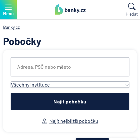
Menu
Hledat
Banky.cz
Pobočky
Všechny instituce
Všechny instituce
ACE European Group Ltd
Najít pobočku
Air Bank
Allianz penzijní společnost
Najít nejbližší pobočku
Allianz pojišťovna
AWP P&C Česká republika