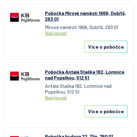
Aktiengesellschaft pro ČR
Direct pojišťovna
Pobočka Mírové náměstí 1866, Dobříš,
263 01
Fio banka
Mírové náměstí 1866, Dobříš, 263 01
Generali česká pojišťovna
Navigovat
Generali penzijní společnost
HALALI
Více o pobočce
Hasičská vzájemná pojišťovna
HDI Versicherung AG
HSBC Bank plc - pobočka Praha
Pobočka Antala Staška 182, Lomnice
ING Bank N. V.
nad Popelkou, 512 51
J&T BANKA
Antala Staška 182, Lomnice nad
Popelkou, 512 51
KB Penzijní společnost
Navigovat
Komerční banka
Komerční pojišťovna
Více o pobočce
Kooperativa pojišťovna
Max banka
mBank
Pobočka budova 22, Zlín, 760 01