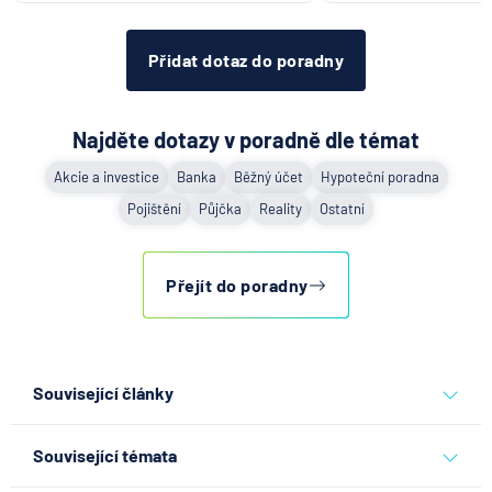
Přidat dotaz do poradny
Najděte dotazy v poradně dle témat
Akcie a investice
Banka
Běžný účet
Hypoteční poradna
Pojištění
Půjčka
Reality
Ostatní
Přejít do poradny
Související články
Partners Banka spouští
Související témata
nákup a prodej bitcoinu
přímo v Partners App