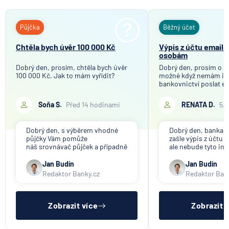
Půjčka
Běžný účet
Chtěla bych úvěr 100 000 Kč
Výpis z účtu email
osobám
Dobrý den, prosím, chtěla bych úvěr
Dobrý den, prosím o in
100 000 Kč. Jak to mám vyřídit?
možné když nemám in
bankovnictví poslat e
mého bankovního účtu
společnosti, které tot
Soňa S.
Před 14 hodinami
RENATA D.
5.
účelem ověření bankov
Děkuji
Dobrý den, s výběrem vhodné
Dobrý den, banka V
půjčky Vám pomůže
zašle výpis z účtu n
náš srovnávač půjček a případně
ale nebude tyto in
též srovnávač nebankovních
poskytovat třetím 
půjček. Pro získání půjčky je
společnosti). Příp
Jan Budín
Jan Budín
třeba mít dostatečný příjem,
přeposlání emailu 
Redaktor Banky.cz
Redaktor Ban
nebýt ve zkušební ani výpovědní
jiným osobám či s
lhůtě, mít čistý registr dlužník a
si již budete muset 
ideálně mít pracovn
sama.
Zobrazit více
Zobrazit 