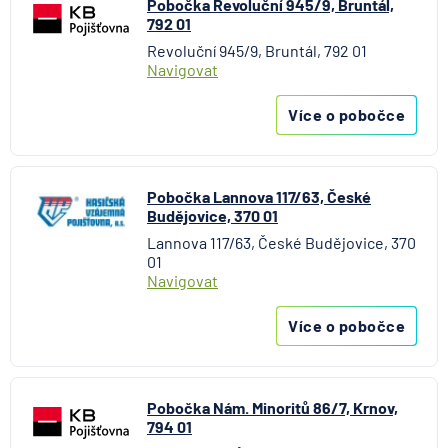
Pobočka Revoluční 945/9, Bruntál,
792 01
Revoluční 945/9, Bruntál, 792 01
Navigovat
Více o pobočce
Pobočka Lannova 117/63, České
Budějovice, 370 01
Lannova 117/63, České Budějovice, 370
01
Navigovat
Více o pobočce
Pobočka Nám. Minoritů 86/7, Krnov,
794 01