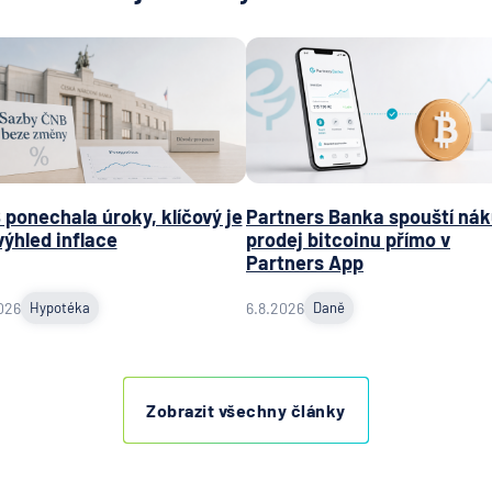
ponechala úroky, klíčový je
Partners Banka spouští nák
výhled inflace
prodej bitcoinu přímo v
Partners App
026
Hypotéka
6.8.2026
Daně
Zobrazit všechny články