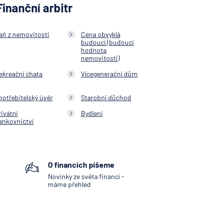
Finanční arbitr
aň z nemovitosti
Cena obvyklá
budoucí (budoucí
hodnota
nemovitosti)
ekreační chata
Vícegenerační dům
potřebitelský úvěr
Starobní důchod
rivátní
Bydlení
ankovnictví
O financích píšeme
Novinky ze světa financí -
máme přehled