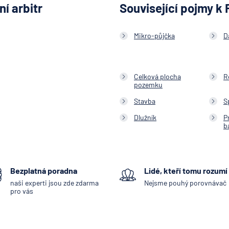
í arbitr
Související pojmy k 
Mikro-půjčka
D
Celková plocha
R
pozemku
Stavba
S
Dlužník
P
b
Bezplatná poradna
Lidé, kteří tomu rozumí
naši experti jsou zde zdarma
Nejsme pouhý porovnávač
pro vás