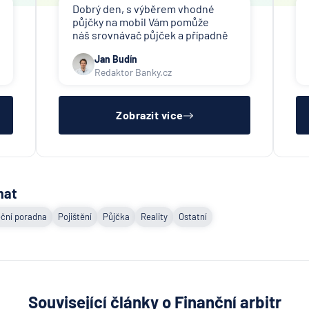
Dobrý den, s výběrem vhodné
půjčky na mobil Vám pomůže
náš srovnávač půjček a případně
též srovnávač nebankovních
Jan Budín
půjček. Pro získání půjčky (nebo
Redaktor Banky.cz
nákupu na splátky) je třeba mít
dostatečný příjem, nebýt ve
zkušební ani výpovědní lhůtě, mít
čistý reg
Zobrazit více
mat
ční poradna
Pojištění
Půjčka
Reality
Ostatní
Související články o Finanční arbitr