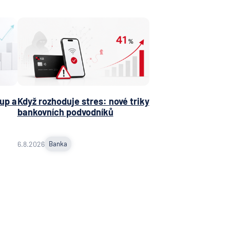
up a
Když rozhoduje stres: nové triky
bankovních podvodníků
6.8.2026
Banka