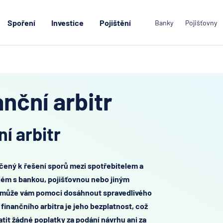
Spoření
Investice
Pojištění
Banky
Pojišťovny
anční arbitr
í arbitr
určený k řešení sporů mezi spotřebitelem a
blém s bankou, pojišťovnou nebo jiným
, může vám pomoci dosáhnout spravedlivého
finančního arbitra je jeho bezplatnost, což
tit žádné poplatky za podání návrhu ani za