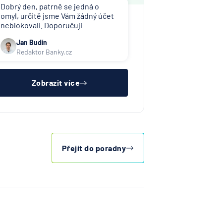
Dobrý den, patrně se jedná o
omyl, určitě jsme Vám žádný účet
neblokovali. Doporučuji
kontaktovat toho, kdo Vám účet
Jan Budín
zablokoval (exekutor, banka atd.).
Redaktor Banky.cz
Zobrazit více
Přejít do poradny