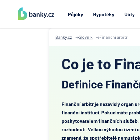
Půjčky
Hypotéky
Účty
Banky.cz
Slovník
Finanční arbitr
Co je to Fin
Definice Finančn
Finanční arbitr je nezávislý orgán 
finanční institucí. Pokud máte pro
poskytovatelem finančních služeb
rozhodnutí. Velkou výhodou řízení u 
znamená, že spotřebitelé nemusí pla