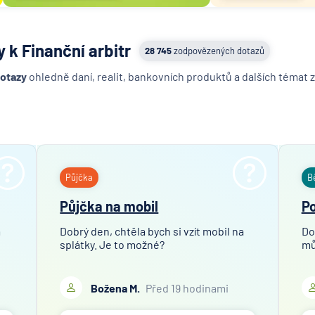
 k Finanční arbitr
28 745
zodpovězených dotazů
dotazy
ohledně daní, realit, bankovních produktů a dalších témat z
Půjčka
B
Půjčka na mobil
Po
m
Dobrý den, chtěla bych si vzít mobil na
Do
splátky. Je to možné?
mů
Božena M.
Před 19 hodinami