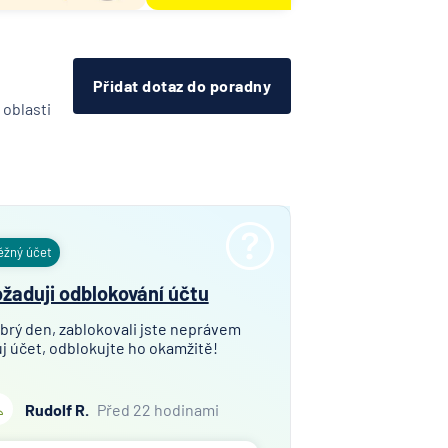
Přidat dotaz do poradny
 oblasti
ěžný účet
žaduji odblokování účtu
brý den, zablokovali jste neprávem
j účet, odblokujte ho okamžitě!
Rudolf R.
Před 22 hodinami