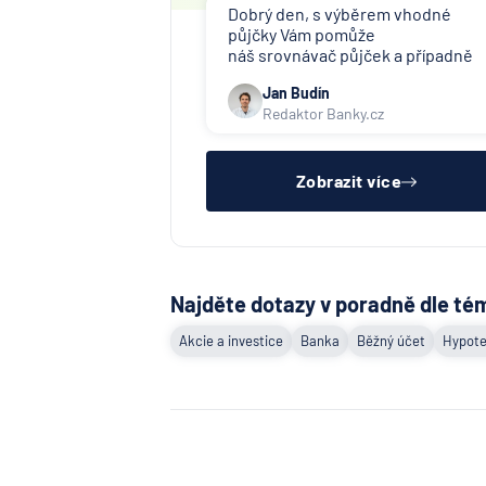
Dobrý den, s výběrem vhodné
půjčky Vám pomůže
náš srovnávač půjček a případně
též srovnávač nebankovních
Jan Budín
půjček. Pro získání půjčky je třeba
Redaktor Banky.cz
mít dostatečný příjem, nebýt ve
zkušební ani výpovědní lhůtě, mít
čistý registr dlužník a ideálně mít
pracovn
Zobrazit více
Najděte dotazy v poradně dle té
Akcie a investice
Banka
Běžný účet
Hypote