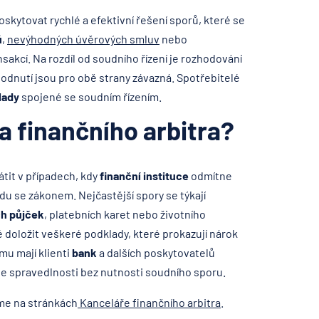
oskytovat rychlé a efektivní řešení sporů, které se
ů
,
nevýhodných úvěrových smluv
nebo
akcí. Na rozdíl od soudního řízení je rozhodování
hodnutí jsou pro obě strany závazná. Spotřebitelé
lady
spojené se soudním řízením.
a finančního arbitra?
átit v případech, kdy
finanční instituce
odmítne
du se zákonem. Nejčastější spory se týkají
ch půjček
, platebních karet nebo životního
é doložit veškeré podklady, které prokazují nárok
mu mají klienti
bank
a dalších poskytovatelů
e spravedlnosti bez nutnosti soudního sporu.
eme na stránkách
Kanceláře finančního arbitra
.