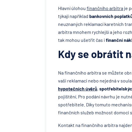
Hlavní úlohou
finančního arbitra
je p
týkají například
bankovních poplatk
neuznaných reklamací karetních trans
arbitra mnohem rychlejší a jeho roz
tak mohou ušetřit čas i
finanční nák
Kdy se obrátit n
Na finančního arbitra se můžete obr
vaši reklamaci nebo nejedná v soula
hypotečních úvěrů
,
spotřebitelský
pojištění. Pro podání návrhu je nutn
spotřebitele. Díky tomuto mechanis
finančních služeb možnost domoci s
Kontakt na finančního arbitra najd