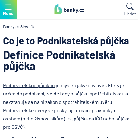
Menu
Hledat
Banky.cz
Slovník
Co je to Podnikatelská půjčka
Definice Podnikatelská
půjčka
Podnikatelskou půjčkou
je myšlen jakýkoliv úvěr, který je
určen do podnikání. Nejde tedy o půjčku spotřebitelskou a
nevztahuje se na ni zákon o spotřebitelském úvěru.
Podnikatelské úvěry se poskytují firmám (právnickým
osobám) nebo živnostníkům (tzv. půjčka na IČO nebo půjčka
pro OSVČ).