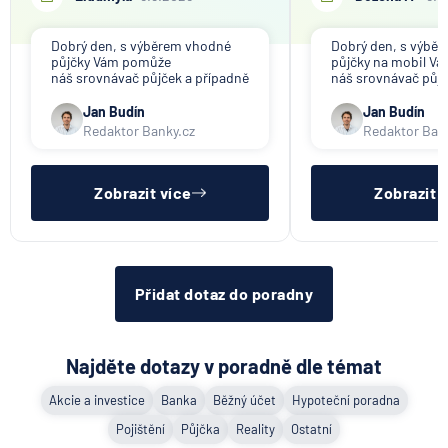
Dobrý den, s výběrem vhodné
Dobrý den, s výbě
půjčky Vám pomůže
půjčky na mobil V
náš srovnávač půjček a případně
náš srovnávač půjč
též srovnávač nebankovních
též srovnávač neb
půjček. Pro získání půjčky je
půjček. Pro získání
Jan Budín
Jan Budín
třeba mít dostatečný příjem,
nákupu na splátky) 
Redaktor Banky.cz
Redaktor Ban
nebýt ve zkušební ani výpovědní
dostatečný příjem,
lhůtě, mít čistý registr dlužník a
zkušební ani výpov
ideálně mít pracovn
mít čistý reg
Zobrazit více
Zobrazit 
Přidat dotaz do poradny
Najděte dotazy v poradně dle témat
Akcie a investice
Banka
Běžný účet
Hypoteční poradna
Pojištění
Půjčka
Reality
Ostatní