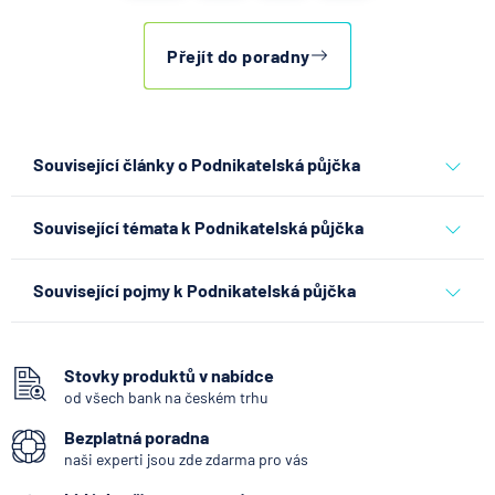
Přejít do poradny
Související články o Podnikatelská půjčka
Co se děje po nahlášení
Související témata k Podnikatelská půjčka
podvodu v Air Bank
7.8.2026
Běžný účet
spotřebitelský úvěr
půjčky
podnikatelský úvěr
Související pojmy k Podnikatelská půjčka
Dočasně nezajištěný úvěr na nemovitost
ČNB ponechala úroky,
Uznání dluhu
klíčový je ale výhled inflace
Stovky produktů v nabídce
od všech bank na českém trhu
Reverzní hypotéka
7.8.2026
Hypotéka
Bezplatná poradna
Půjčky od lidí
naši experti jsou zde zdarma pro vás
Aukce nemovitosti