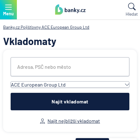
Menu
Hledat
Banky.cz
Pojišťovny
ACE European Group Ltd
Vkladomaty
ACE European Group Ltd
Všechny instituce
ACE European Group Ltd
Najít vkladomat
Air Bank
Česká spořitelna
Najít nejbližší vkladomat
Československá obchodní banka
Deutsche Bank