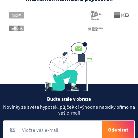
Buďte stále v obraze
Novinky ze světa hypoték, půjček či výhodné nabídky přímo na
váš e-mail
Odebírat