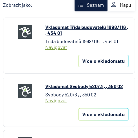
Fio banka
Mapu
Zobrazit jako:
Seznam
Komerční banka
mBank
Vkladomat Třída budovatelů 1998/116 ,
MONETA Money Bank
, 434 01
Raiffeisenbank
Třída budovatelů 1998/116 , , 434 01
Stavební spořitelna České spořitelny
Navigovat
UniCredit Bank
Více o vkladomatu
Vkladomat Svobody 520/3 , , 350 02
Svobody 520/3 , , 350 02
Navigovat
Více o vkladomatu