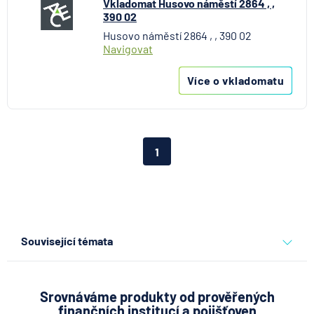
Vkladomat Husovo náměstí 2864 , ,
390 02
Husovo náměstí 2864 , , 390 02
Navigovat
Více o vkladomatu
1
Související témata
pojišťovny
Srovnáváme produkty od prověřených
finančních institucí a pojišťoven