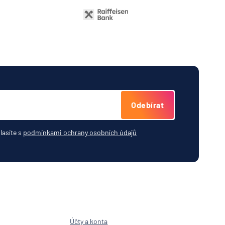
Odebírat
lasíte s
podmínkami ochrany osobních údajů
Účty a konta