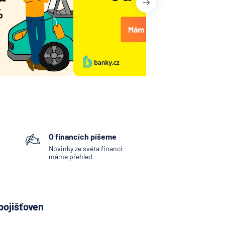
O financích píšeme
Novinky ze světa financí -
máme přehled
pojišťoven