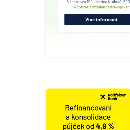
Všehrdova 194, Hradec Králové, 500
Zobrazit vzdálenost
Navigovat
Více informací