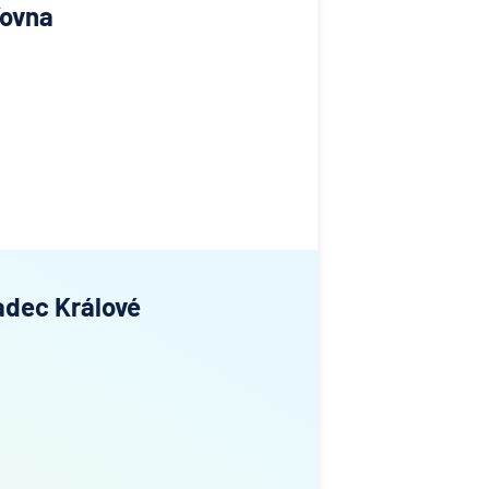
ťovna
adec Králové