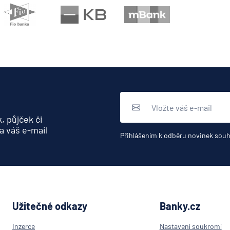
, půjček či
a váš e-mail
Přihlášením k odběru novinek souh
Užitečné odkazy
Banky.cz
Inzerce
Nastavení soukromí