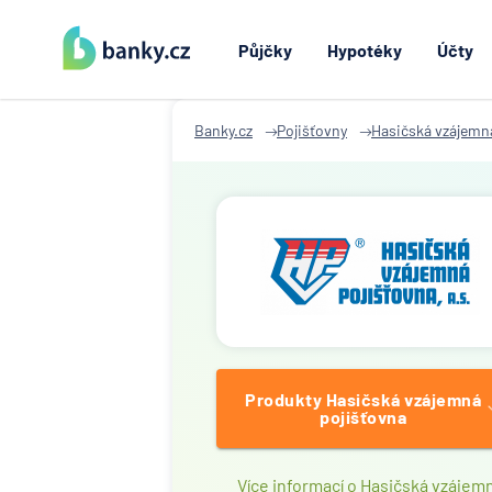
Půjčky
Hypotéky
Účty
Banky.cz
Pojišťovny
Hasičská vzájemn
Produkty Hasičská vzájemná
pojišťovna
Více informací o Hasičská vzájem