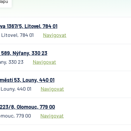
společnost
Mapu
Allianz pojišťov
AWP P&C Česk
republika
 1367/5, Litovel, 784 01
AXA Assistanc
Litovel, 784 01
Navigovat
Banka Creditas
BNP Paribas Ca
 589, Nýřany, 330 23
Pojišťovna
any, 330 23
Navigovat
Česká exportní
Česká národní 
městí 53, Louny, 440 01
Česká podnikat
 Louny, 440 01
Navigovat
pojišťovna
Česká spořitel
223/8, Olomouc, 779 00
Česká spořiteln
penzijní společ
omouc, 779 00
Navigovat
Československ
obchodní bank