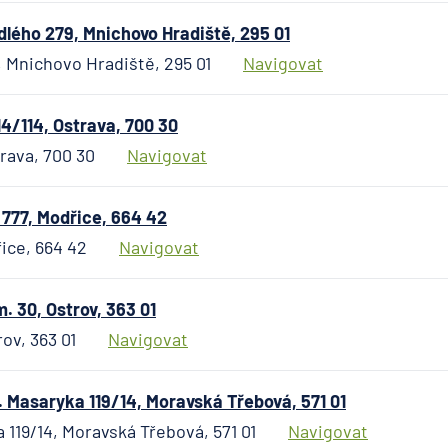
Kooperativa po
lého 279, Mnichovo Hradiště, 295 01
Max banka
, Mnichovo Hradiště, 295 01
Navigovat
mBank
MetLife Europe 
4/114, Ostrava, 700 30
Modrá pyramid
trava, 700 30
Navigovat
stavební spořit
MONETA Money
 777, Modřice, 664 42
Moneta Staveb
řice, 664 42
Navigovat
spořitelna
Národní rozvoj
banka
 30, Ostrov, 363 01
NEY spořitelní
ov, 363 01
Navigovat
družstvo
NN Penzijní sp
 Masaryka 119/14, Moravská Třebová, 571 01
NN Životná poi
 119/14, Moravská Třebová, 571 01
Navigovat
Oberbank AG