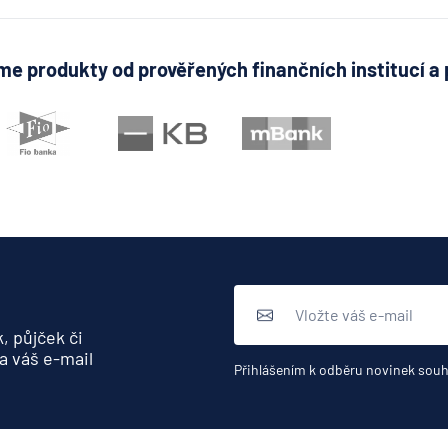
Volksbank
Raiffeisenbank
e produkty od prověřených finančních institucí a 
Nordoberpfalz 
Všeobecná zdra
pojišťovna
Východosaská
spořitelna Drá
, půjček či
a váš e-mail
Přihlášením k odběru novinek souh