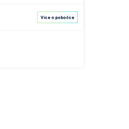
ební
Více o pobočce
lausitz
elna
ny
na
ovna
u-