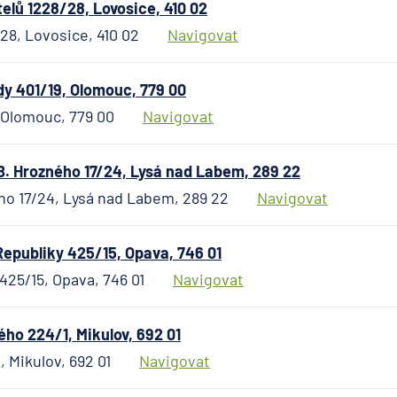
elů 1228/28, Lovosice, 410 02
Citibank
28, Lovosice, 410 02
Navigovat
COMMERZBAN
Aktiengesellsc
dy 401/19, Olomouc, 779 00
ČSOB Hypotečn
, Olomouc, 779 00
Navigovat
ČSOB Penzijní
společnost
ČSOB Pojišťovn
. Hrozného 17/24, Lysá nad Labem, 289 22
ČSOB Poštovní
o 17/24, Lysá nad Labem, 289 22
Navigovat
spořitelna
ČSOB Stavební
epubliky 425/15, Opava, 746 01
spořitelna
425/15, Opava, 746 01
Navigovat
D.A.S. právní o
pobočka ERGO
Versicherung
o 224/1, Mikulov, 692 01
Aktiengesellsch
Mikulov, 692 01
Navigovat
ČR
Direct pojišťov