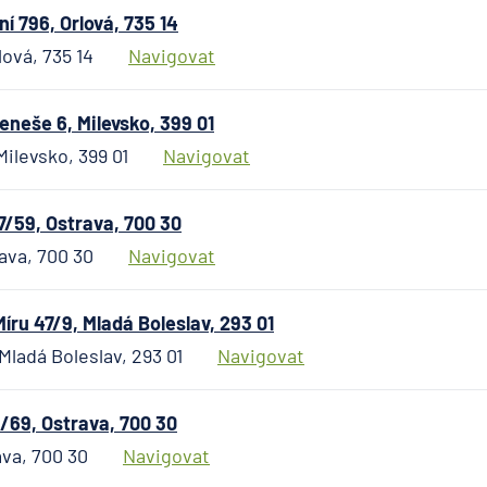
 796, Orlová, 735 14
Fio banka
ová, 735 14
Navigovat
Generali česká
pojišťovna
Generali penzijn
neše 6, Milevsko, 399 01
společnost
ilevsko, 399 01
Navigovat
HALALI
Hasičská vzáje
7/59, Ostrava, 700 30
pojišťovna
ava, 700 30
Navigovat
HDI Versicheru
HSBC Bank plc 
pobočka Praha
ru 47/9, Mladá Boleslav, 293 01
ING Bank N. V.
Mladá Boleslav, 293 01
Navigovat
J&T BANKA
KB Penzijní spo
/69, Ostrava, 700 30
Komerční bank
ava, 700 30
Navigovat
Komerční pojiš