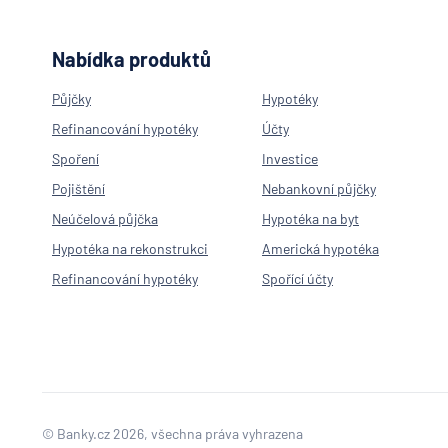
Nabídka produktů
Půjčky
Hypotéky
Refinancování hypotéky
Účty
Spoření
Investice
Pojištění
Nebankovní půjčky
Neúčelová půjčka
Hypotéka na byt
Hypotéka na rekonstrukci
Americká hypotéka
Refinancování hypotéky
Spořící účty
© Banky.cz 2026, všechna práva vyhrazena