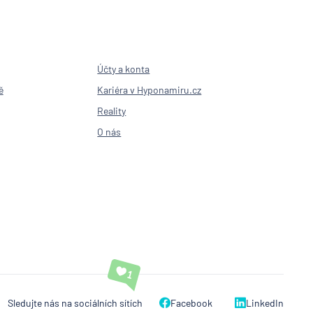
Účty a konta
ě
Kariéra v Hyponamiru.cz
Reality
O nás
Sledujte nás na sociálních sítích
Facebook
LinkedIn