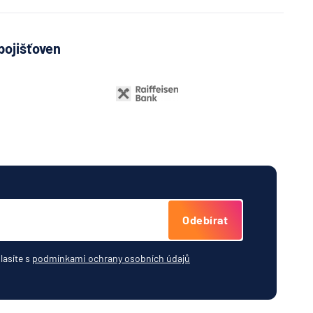
pojišťoven
eG
votní
žďany
Odebírat
lasíte s
podmínkami ochrany osobních údajů