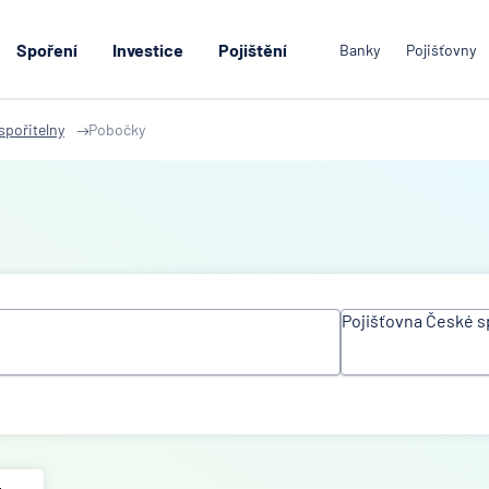
Spoření
Investice
Pojištění
Banky
Pojišťovny
spořitelny
Pobočky
Pojišťovna České s
Všechny instit
ACE European 
Ltd
Air Bank
Allianz penzijní