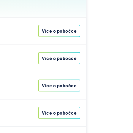
na
á
Více o pobočce
e
rdif
Více o pobočce
 banka
banka
elská
Více o pobočce
na
a -
Více o pobočce
nost
á
a