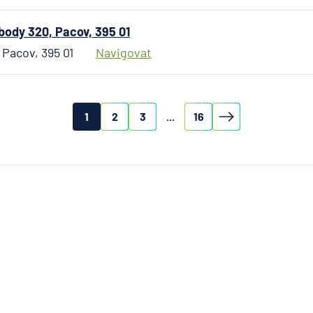
PPF banka
ody 320, Pacov, 395 01
Raiffeisen stav
Pacov, 395 01
Navigovat
spořitelna
Raiffeisenbank
Sparkasse Ober
Stavební spořit
1
2
3
...
16
České spořitel
SV pojišťovna
Trinity Bank
UniCredit Bank
UNIQA penzijní
společnost
UNIQA pojišťov
Vitalitas pojišť
Volksbank Löba
Zittau eG