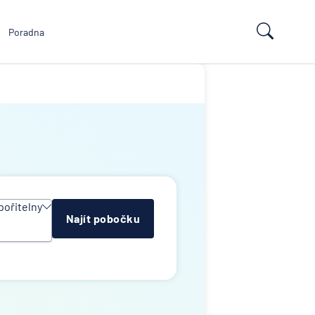
Poradna
pořitelny
Najít pobočku
uce
Group