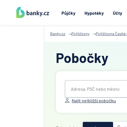
Půjčky
Hypotéky
Účty
Banky.cz
Pojišťovny
Pojišťovna České 
Pobočky
Najít nejbližší pobočku