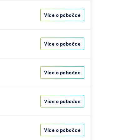
jišťovna
Více o pobočce
d.a.c.
Více o pobočce
a
elna
 Bank
ní
Více o pobočce
ová
Více o pobočce
olečnost
sťovňa
Více o pobočce