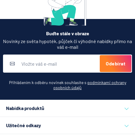
Buďte stále v obraze
Novinky ze světa hypoték, půjček či výhodné nabídky přímo na
váš e-mail
Odebírat
Přihlášením k odběru novinek souhlasíte s
podmínkami ochrany
osobních údajů
Nabídka produktů
Půjčky
Užitečné odkazy
Hypotéky