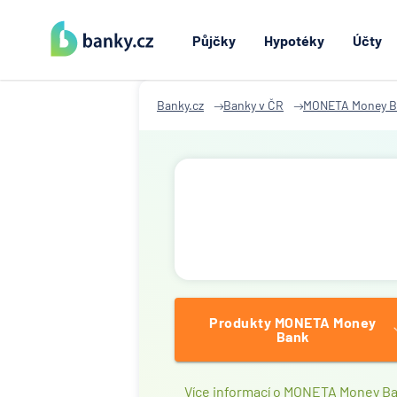
Půjčky
Hypotéky
Účty
Banky.cz
Banky v ČR
MONETA Money B
Produkty MONETA Money
Bank
Více informací o MONETA Money B