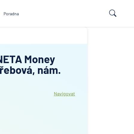
Poradna
NETA Money
Třebová, nám.
Navigovat