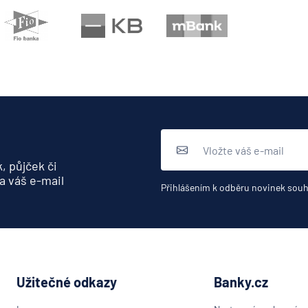
, půjček či
a váš e-mail
Přihlášením k odběru novinek souh
Užitečné odkazy
Banky.cz