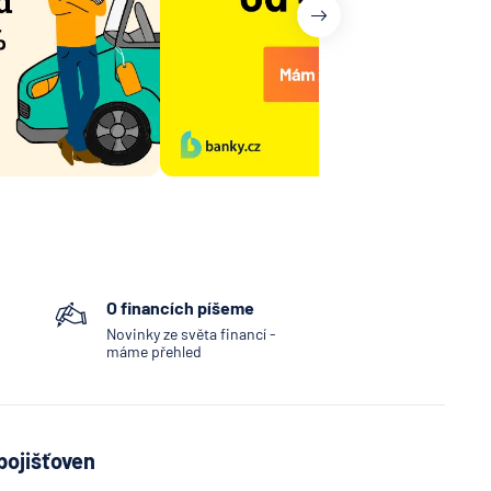
O financích píšeme
Novinky ze světa financí -
máme přehled
pojišťoven