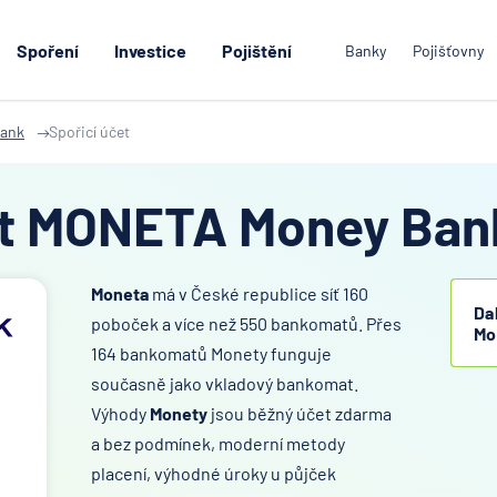
Spoření
Investice
Pojištění
Banky
Pojišťovny
ank
Spořicí účet
et MONETA Money Ban
Moneta
má v České republice síť 160
Da
poboček a více než 550 bankomatů. Přes
Mo
164 bankomatů Monety funguje
současně jako vkladový bankomat.
Výhody
Monety
jsou běžný účet zdarma
a bez podmínek, moderní metody
placení, výhodné úroky u půjček