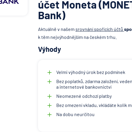
účet Moneta (MONE
Bank)
Aktuálně v našem
srovnání spořicích účtů
spo
k těm nejvýhodnějším na českém trhu.
Výhody
Velmi výhodný úrok bez podmínek
Bez poplatků, zdarma založení, vedení
a internetové bankovnictví
Neomezené odchozí platby
Bez omezení vkladu, vkládáte kolik 
Na dobu neurčitou