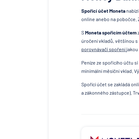
Spořicí účet Moneta
nabíz
online anebo na pobočce. 
S
Moneta
spořicím účtem
z
úročení vkladů, většinou s
porovnávači spoření
jakou 
Peníze ze spořicího účtu s
minimální měsíční vklad. Vý
Spořící účet se zakládá onl
a zákonného zástupce). Trv