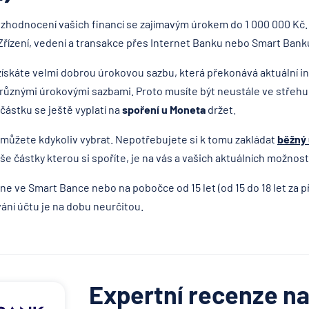
í zhodnocení vašich financí se zajímavým úrokem do 1 000 000 Kč. 
Zřízení, vedení a transakce přes Internet Banku nebo Smart Bank
ískáte velmi dobrou úrokovou sazbu, která překonává aktuální i
 různými úrokovými sazbami. Proto musíte být neustále ve střehu
částku se ještě vyplatí na
spoření u Moneta
držet.
i můžete kdykoliv vybrat. Nepotřebujete si k tomu zakládat
běžný
še částky kterou si spoříte, je na vás a vašich aktuálních možnos
ine ve Smart Bance nebo na pobočce od 15 let (od 15 do 18 let za p
ání účtu je na dobu neurčitou.
Expertní recenze na