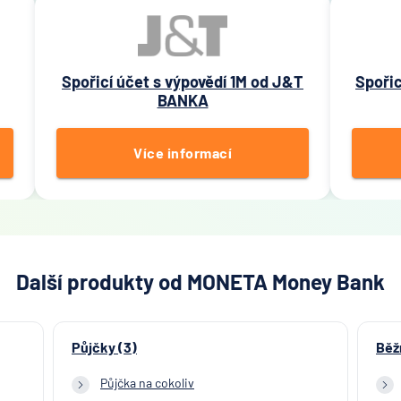
Spořicí účet s výpovědí 1M od J&T
Spořic
BANKA
Více informací
Další produkty od MONETA Money Bank
Půjčky (3)
Běž
Půjčka na cokoliv