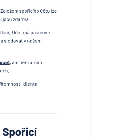
Založení spořicího účtu lze
u jsou zdarma.
nflaci. Účet má pásmové
 a sledovat v našem
 účet
, ani není určen
tech.
řítomnosti klienta
 Spořicí