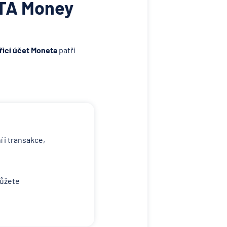
TA Money
řicí účet Moneta
patří
 i transakce,
můžete