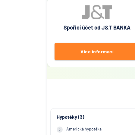
Spořicí účet od J&T BANKA
Více informací
Hypotéky (3)
Americká hypotéka