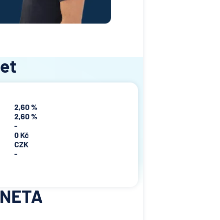
čet
2,60 %
2,60 %
-
0 Kč
CZK
-
MONETA