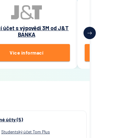
í účet s výpovědí 3M od J&T
Spoření ČS od Č
BANKA
spořiteln
Více informací
Více inform
né účty (5)
Studentský účet Tom Plus