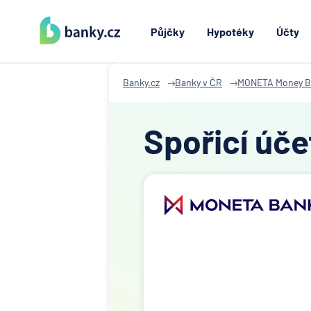
Půjčky
Hypotéky
Účty
Banky.cz
Banky v ČR
MONETA Money B
Spořicí úč