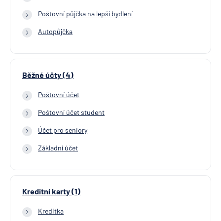
Poštovní půjčka na lepší bydlení
Autopůjčka
Běžné účty (4)
Poštovní účet
Poštovní účet student
Účet pro seniory
Základní účet
Kreditní karty (1)
Kreditka