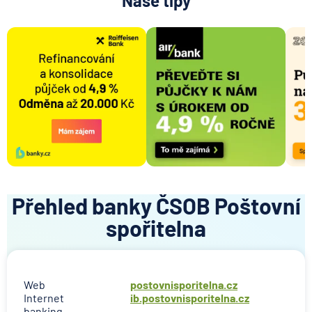
Naše tipy
Přehled banky ČSOB Poštovní
spořitelna
Web
postovnisporitelna.cz
Internet
ib.postovnisporitelna.cz
banking