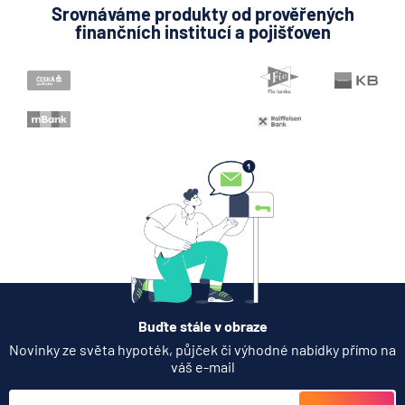
Srovnáváme produkty od prověřených
finančních institucí a pojišťoven
Buďte stále v obraze
Novinky ze světa hypoték, půjček či výhodné nabídky přímo na
váš e-mail