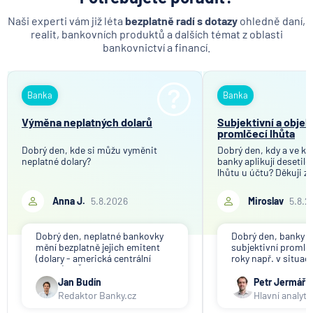
Naši experti vám již léta
bezplatně radí s dotazy
ohledně daní,
realit, bankovních produktů a dalších témat z oblasti
bankovnictví a financí.
Banka
Banka
Výměna neplatných dolarů
Subjektivní a objek
promlčecí lhůta
Dobrý den, kde si můžu vyměnit
Dobrý den, kdy a ve kt
neplatné dolary?
banky aplikují desetil
lhůtu u účtu? Děkuji z
Anna J.
5.8.2026
Miroslav
5.8.2
Dobrý den, neplatné bankovky
Dobrý den, banky ap
mění bezplatně jejich emitent
subjektivní promlče
(dolary - americká centrální
roky např. v situac
banka). V ČR nikdo tuto službu
svou činnost a vyzýv
nenabízí (ani na komerční bázi).
výběru peněz. Obje
Jan Budín
Petr Jermář
promlčecí lhůta 10 l
Redaktor Banky.cz
Hlavní analyti
aplikována plošně 