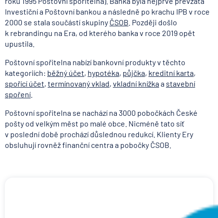
roku 1995 Poštovní spořitelna). Banka byla nejprve převzata
Investiční a Poštovní bankou a následně po krachu IPB v roce
2000 se stala součástí skupiny
ČSOB
. Později došlo
k rebrandingu na Era, od kterého banka v roce 2019 opět
upustila.
Poštovní spořitelna nabízí bankovní produkty v těchto
kategoriích:
běžný účet
,
hypotéka
,
půjčka
,
kreditní karta
,
spořící účet
,
termínovaný vklad
,
vkladní knížka
a
stavební
spoření
.
Poštovní spořitelna se nachází na 3000 pobočkách České
pošty od velkým měst po malé obce. Nicméně tato síť
v poslední době prochází důslednou redukcí. Klienty Ery
obsluhují rovněž finanční centra a pobočky ČSOB.