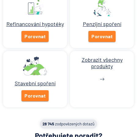
Když rozhoduje stres: nové
triky bankovních podvodníků
Refinancování hypotéky
Penzijní spoření
6.8.2026
Banka
Porovnat
Porovnat
Zobrazit všechny články
Zobrazit všechny
produkty
Stavební spoření
Porovnat
28 745
zodpovězených dotazů
Potřebujete poradit?