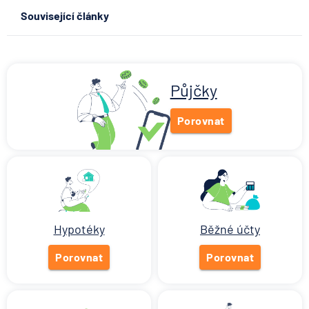
Související články
Co se děje po nahlášení
podvodu v Air Bank
7.8.2026
Běžný účet
Půjčky
Porovnat
ČNB ponechala úroky,
klíčový je ale výhled inflace
7.8.2026
Hypotéka
Hypotéky
Běžné účty
Partners Banka spouští
nákup a prodej bitcoinu
Porovnat
přímo v Partners App
Porovnat
6.8.2026
Daně