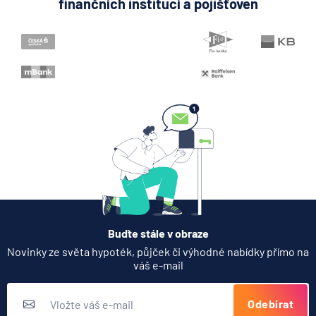
finančních institucí a pojišťoven
Buďte stále v obraze
Novinky ze světa hypoték, půjček či výhodné nabídky přímo na
váš e-mail
Odebírat