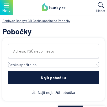
Menu
Hledat
Banky.cz
Banky v ČR
Česká spořitelna
Pobočky
Pobočky
Česká spořitelna
Všechny instituce
ACE European Group Ltd
Najít pobočku
Air Bank
Allianz penzijní společnost
Najít nejbližší pobočku
Allianz pojišťovna
AWP P&C Česká republika