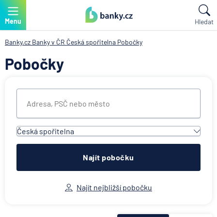
Menu
Hledat
Banky.cz
Banky v ČR
Česká spořitelna
Pobočky
Pobočky
Česká spořitelna
Všechny instituce
ACE European Group Ltd
Najít pobočku
Air Bank
Allianz penzijní společnost
Najít nejbližší pobočku
Allianz pojišťovna
AWP P&C Česká republika