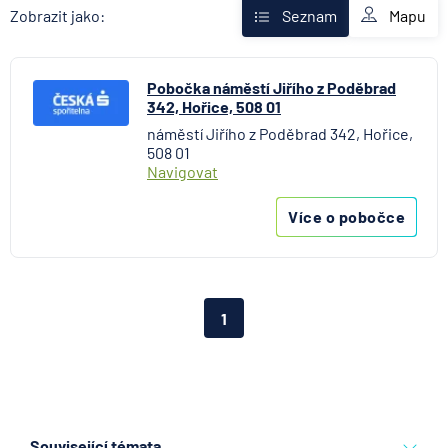
AXA Assistance
Mapu
Zobrazit jako:
Seznam
Banka Creditas
BNP Paribas Cardif Pojišťovna
Pobočka náměstí Jiřího z Poděbrad
Česká exportní banka
342, Hořice, 508 01
Česká národní banka
náměstí Jiřího z Poděbrad 342, Hořice,
Česká podnikatelská pojišťovna
508 01
Česká spořitelna
Navigovat
Česká spořitelna - penzijní společnost
Více o pobočce
Československá obchodní banka
Citibank
COMMERZBANK Aktiengesellschaft
ČSOB Hypoteční banka
1
ČSOB Penzijní společnost
ČSOB Pojišťovna
ČSOB Poštovní spořitelna
ČSOB Stavební spořitelna
D.A.S. právní ochrana, pobočka ERGO Versicherung
Související témata