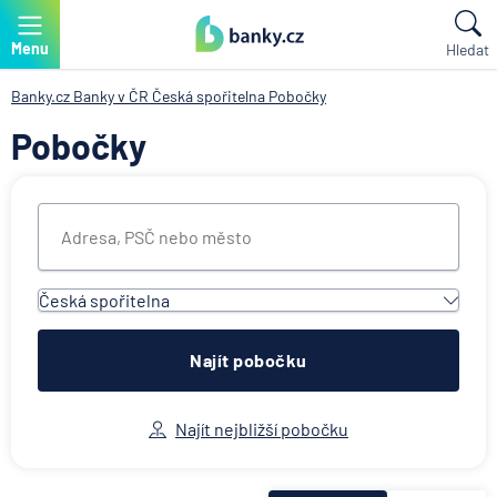
Menu
Hledat
Banky.cz
Banky v ČR
Česká spořitelna
Pobočky
Pobočky
Česká spořitelna
Všechny instituce
ACE European Group Ltd
Najít pobočku
Air Bank
Allianz penzijní společnost
Najít nejbližší pobočku
Allianz pojišťovna
AWP P&C Česká republika