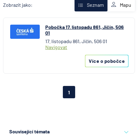
AXA Assistance
Mapu
Zobrazit jako:
Seznam
Banka Creditas
BNP Paribas Cardif Pojišťovna
Pobočka 17. listopadu 861, Jičín, 506
Česká exportní banka
01
Česká národní banka
17. listopadu 861, Jičín, 506 01
Česká podnikatelská pojišťovna
Navigovat
Česká spořitelna
Česká spořitelna - penzijní společnost
Více o pobočce
Československá obchodní banka
Citibank
COMMERZBANK Aktiengesellschaft
1
ČSOB Hypoteční banka
ČSOB Penzijní společnost
ČSOB Pojišťovna
ČSOB Poštovní spořitelna
ČSOB Stavební spořitelna
Související témata
D.A.S. právní ochrana, pobočka ERGO Versicherung