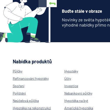
Buďte stále v obraze
Novinky ze světa hypoték
výhodné nabídky přímo n
Nabídka produktů
Půjčky
Hypotéky
Refinancování hypotéky
Účty
Spoření
Investice
Pojištění
Nebankovní půjčky
Neúčelová půjčka
Hypotéka na byt
Hypotéka na rekonstrukci
Americká hypotéka