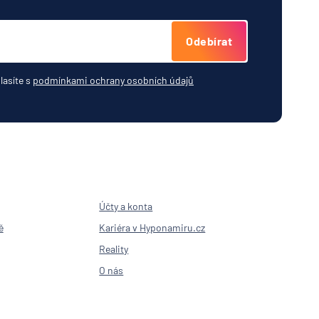
esellschaft
ní
Odebírat
lasíte s
podmínkami ochrany osobních údajů
ost
vna
í
lna
Účty a konta
ě
Kariéra v Hyponamiru.cz
í
Reality
lna
O nás
rávní
,
a