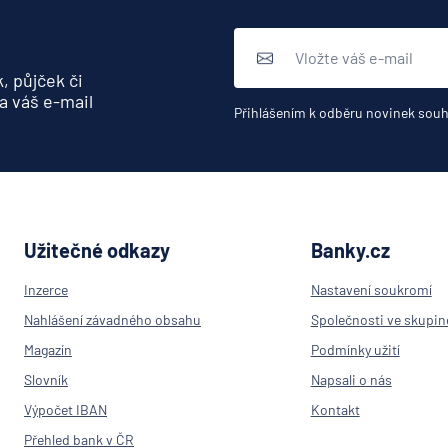
Aktieng
ČSOB
Hypoteč
banka
, půjček či
a váš e-mail
ČSOB
Přihlášením k odběru novinek souh
Penzijní
společn
ČSOB
Pojišťo
ČSOB
Užitečné odkazy
Banky.cz
Poštovn
spořite
Inzerce
Nastavení soukromí
ČSOB
Nahlášení závadného obsahu
Společnosti ve skupin
Stavebn
Magazín
Podmínky užití
spořite
Slovník
Napsali o nás
D.A.S. p
ochrana
Výpočet IBAN
Kontakt
pobočk
Přehled bank v ČR