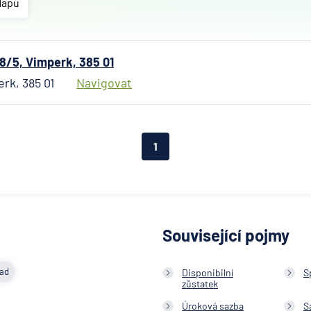
Mapu
Allianz
penzijní
společn
8/5, Vimperk, 385 01
Allianz
erk, 385 01
Navigovat
pojišťo
AWP P
Česká
republi
1
AXA
Assista
Banka
Credita
BNP Par
Související pojmy
Cardif
Pojišťo
lad
Disponibilní
S
Česká
zůstatek
exportn
Úroková sazba
S