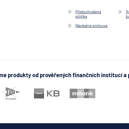
banka
Česká
Předschválená
R
národní
půjčka
b
banka
Následná smlouva
Česká
podnika
pojišťo
Česká
spořite
Česká
spořitel
e produkty od prověřených finančních institucí a 
penzijní
společn
Českosl
obchodn
banka
Citiban
COMME