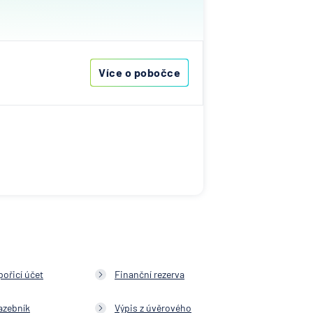
ost
Více o pobočce
vna
&C
ka
nce
s
ibas
vna
pořicí účet
Finanční rezerva
í
azebník
Výpis z úvěrového