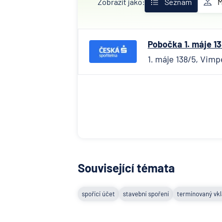
Zobrazit jako:
Seznam
Pobočka 1. máje 13
1. máje 138/5, Vimp
Související témata
spořící účet
stavební spoření
termínovaný vk