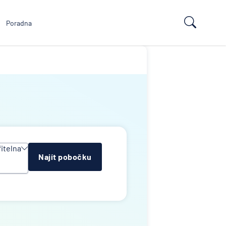
Poradna
itelna
Najít pobočku
y
e
an
td
k