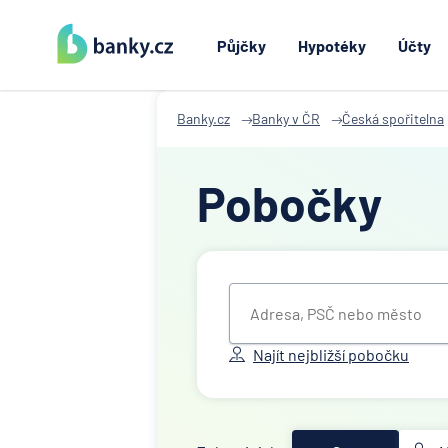
Půjčky
Hypotéky
Účty
Banky.cz
Banky v ČR
Česká spořitelna
Pobočky
Najít nejbližší pobočku