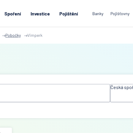
Spoření
Investice
Pojištění
Banky
Pojišťovny
Pobočky
Vimperk
Česká spoř
Všechn
instituc
ACE
Europe
Group L
Air Ban