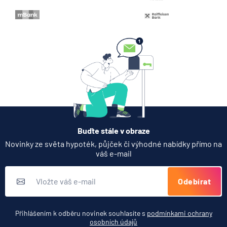
Buďte stále v obraze
Novinky ze světa hypoték, půjček či výhodné nabídky přímo na
váš e-mail
Odebírat
Přihlášením k odběru novinek souhlasíte s
podmínkami ochrany
osobních údajů