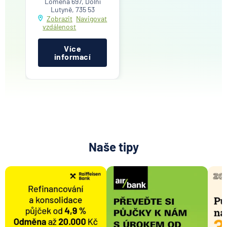
Lomená 697, Dolní
Lutyně, 735 53
Zobrazit
Navigovat
vzdálenost
Více
informací
Naše tipy