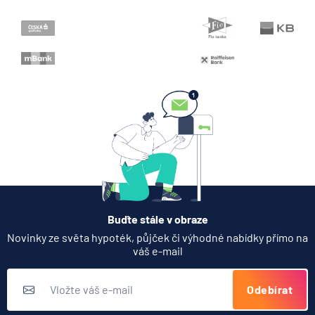
Buďte stále v obraze
Novinky ze světa hypoték, půjček či výhodné nabídky přímo na
váš e-mail
Odebírat