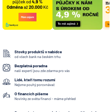
Stovky produktů v nabídce
od všech bank na českém trhu
Bezplatná poradna
naši experti jsou zde zdarma pro vás
Lidé, kteří tomu rozumí
Nejsme pouhý porovnávač
O financích píšeme
Novinky ze světa financí - máme přehled