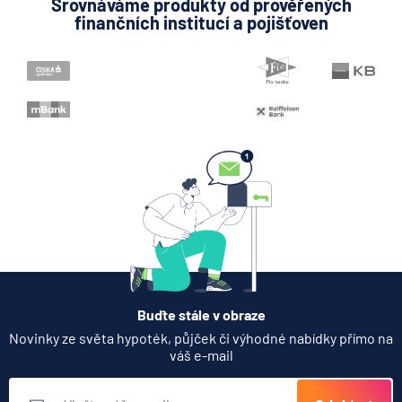
Srovnáváme produkty od prověřených
finančních institucí a pojišťoven
Buďte stále v obraze
Novinky ze světa hypoték, půjček či výhodné nabídky přímo na
váš e-mail