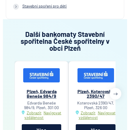
Stavební spoření pro děti
Další bankomaty Stavební
spořitelna České spořitelny v
obci Plzeň
Plzeň, Edvarda
Plzeň, Koterovská
Beneše 984/9
2390/47
Edvarda Beneše
Koterovská 2390/47,
984/9, Plzeň, 301 00
Plzeň, 326 00
Zobrazit
Navigovat
Zobrazit
Navigovat
vzdálenost
vzdálenost
Více
Více