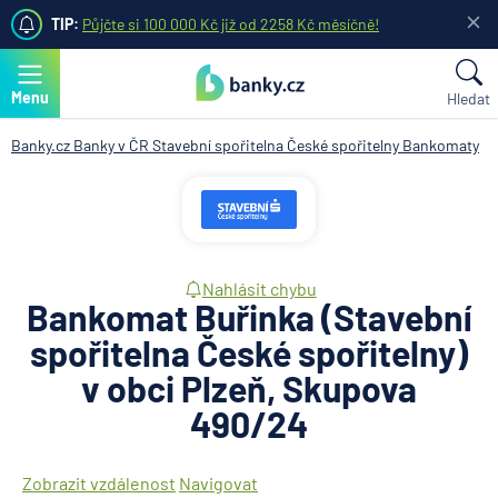
TIP:
Půjčte si 100 000 Kč již od 2258 Kč měsíčně!
Menu
Hledat
Banky.cz
Banky v ČR
Stavební spořitelna České spořitelny
Bankomaty
Nahlásit chybu
Bankomat Buřinka (Stavební
spořitelna České spořitelny)
v obci Plzeň, Skupova
490/24
Zobrazit vzdálenost
Navigovat