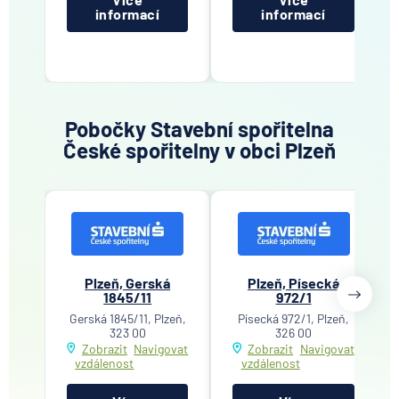
informací
informací
Pobočky Stavební spořitelna
České spořitelny v obci Plzeň
Plzeň, Gerská
Plzeň, Písecká
1845/11
972/1
Gerská 1845/11, Plzeň,
Písecká 972/1, Plzeň,
323 00
326 00
Zobrazit
Navigovat
Zobrazit
Navigovat
vzdálenost
vzdálenost