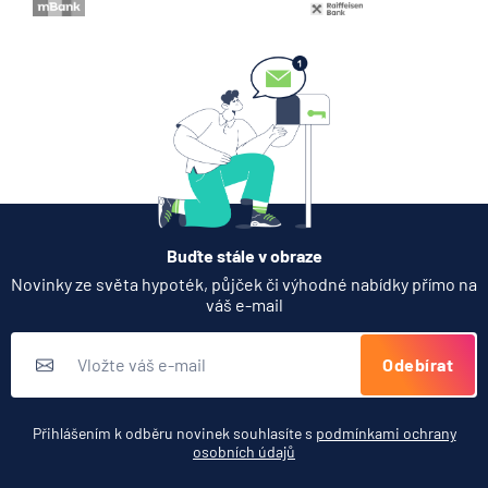
Buďte stále v obraze
Novinky ze světa hypoték, půjček či výhodné nabídky přímo na
váš e-mail
Odebírat
Přihlášením k odběru novinek souhlasíte s
podmínkami ochrany
osobních údajů