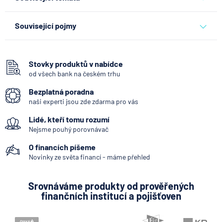
banky
Související pojmy
Hotovost
Bankomat
Stovky produktů v nabídce
od všech bank na českém trhu
Vkladomat
Bezplatná poradna
Okamžitá platba
naši experti jsou zde zdarma pro vás
Systémově významná banka
Lidé, kteří tomu rozumí
Kodex mobility klientů
Nejsme pouhý porovnávač
Mobilní bankovnictví
O financích píšeme
Internetové bankovnictví - internetbanking
Novinky ze světa financí - máme přehled
Zastoupení zahraniční banky
Srovnáváme produkty od prověřených
Bankovní licence
finančních institucí a pojišťoven
Konstantní symbol
Variabilní symbol