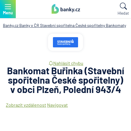
Menu
Hledat
Banky.cz
Banky v ČR
Stavební spořitelna České spořitelny
Bankomaty
Nahlásit chybu
Bankomat Buřinka (Stavební
spořitelna České spořitelny)
v obci Plzeň, Polední 943/4
Zobrazit vzdálenost
Navigovat