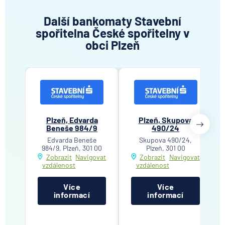
Další bankomaty Stavební
spořitelna České spořitelny v
obci Plzeň
Plzeň, Edvarda
Plzeň, Skupova
Beneše 984/9
490/24
Edvarda Beneše
Skupova 490/24,
984/9, Plzeň, 301 00
Plzeň, 301 00
Zobrazit
Navigovat
Zobrazit
Navigovat
vzdálenost
vzdálenost
Více
Více
informací
informací