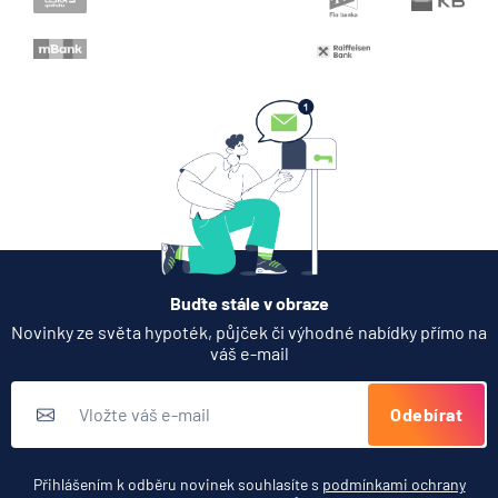
Buďte stále v obraze
Novinky ze světa hypoték, půjček či výhodné nabídky přímo na
váš e-mail
Odebírat
Přihlášením k odběru novinek souhlasíte s
podmínkami ochrany