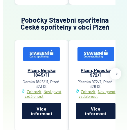
Pobočky Stavební spořitelna
České spořitelny v obci Plzeň
Plzeň, Gerská
Plzeň, Písecká
1845/11
972/1
Gerská 1845/11, Plzeň,
Písecká 972/1, Plzeň,
323 00
326 00
Zobrazit
Navigovat
Zobrazit
Navigovat
vzdálenost
vzdálenost
Více
Více
informací
informací