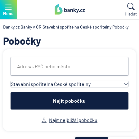
Menu
Hledat
Banky.cz
Banky v ČR
Stavební spořitelna České spořitelny
Pobočky
Pobočky
Stavební spořitelna České spořitelny
Všechny instituce
ACE European Group Ltd
Najít pobočku
Air Bank
Allianz penzijní společnost
Najít nejbližší pobočku
Allianz pojišťovna
AWP P&C Česká republika