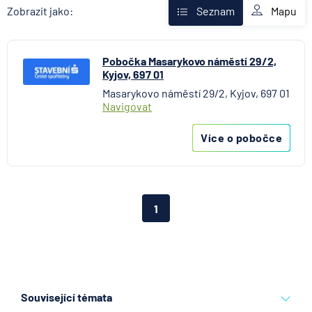
AXA Assistance
Mapu
Zobrazit jako:
Seznam
Banka Creditas
BNP Paribas Cardif Pojišťovna
Pobočka Masarykovo náměstí 29/2,
Česká exportní banka
Kyjov, 697 01
Česká národní banka
Masarykovo náměstí 29/2, Kyjov, 697 01
Česká podnikatelská pojišťovna
Navigovat
Česká spořitelna
Česká spořitelna - penzijní společnost
Více o pobočce
Československá obchodní banka
Citibank
COMMERZBANK Aktiengesellschaft
1
ČSOB Hypoteční banka
ČSOB Penzijní společnost
ČSOB Pojišťovna
ČSOB Poštovní spořitelna
ČSOB Stavební spořitelna
Související témata
D.A.S. právní ochrana, pobočka ERGO Versicherung