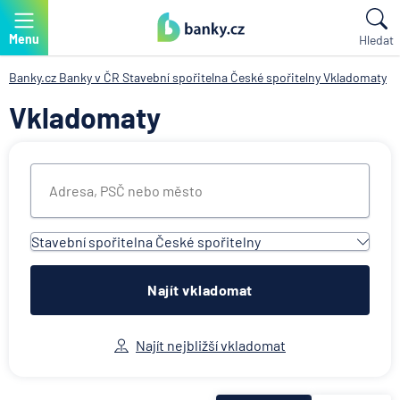
Menu
Hledat
Banky.cz
Banky v ČR
Stavební spořitelna České spořitelny
Vkladomaty
Vkladomaty
Stavební spořitelna České spořitelny
Všechny instituce
ACE European Group Ltd
Najít vkladomat
Air Bank
Česká spořitelna
Najít nejbližší vkladomat
Československá obchodní banka
Deutsche Bank