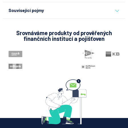
stavební spoření
Související pojmy
Úroková sazba
Následná smlouva
Srovnáváme produkty od prověřených
finančních institucí a pojišťoven