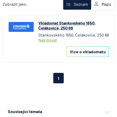
Fio banka
Mapu
Zobrazit jako:
Seznam
Komerční banka
mBank
Vkladomat Stankovského 1650,
MONETA Money Bank
Čelákovice, 250 88
Raiffeisenbank
Stankovského 1650, Čelákovice, 250 88
Stavební spořitelna České spořitelny
Navigovat
UniCredit Bank
Více o vkladomatu
1
Související témata