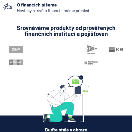
O financích píšeme
Novinky ze světa financí - máme přehled
Srovnáváme produkty od prověřených
finančních institucí a pojišťoven
Buďte stále v obraze