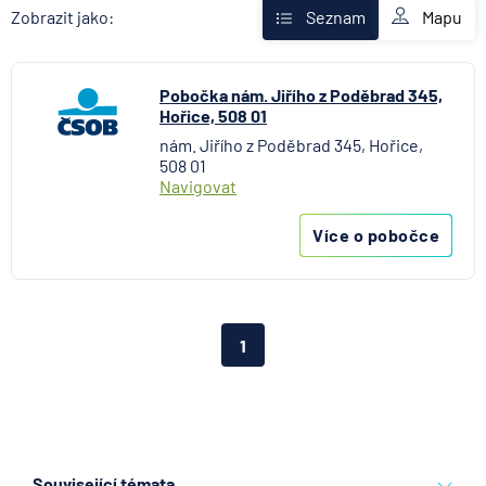
AXA Assistance
Mapu
Zobrazit jako:
Seznam
Banka Creditas
BNP Paribas Cardif Pojišťovna
Pobočka nám. Jiřího z Poděbrad 345,
Česká exportní banka
Hořice, 508 01
Česká národní banka
nám. Jiřího z Poděbrad 345, Hořice,
Česká podnikatelská pojišťovna
508 01
Česká spořitelna
Navigovat
Česká spořitelna - penzijní společnost
Více o pobočce
Československá obchodní banka
Citibank
COMMERZBANK Aktiengesellschaft
ČSOB Hypoteční banka
1
ČSOB Penzijní společnost
ČSOB Pojišťovna
ČSOB Poštovní spořitelna
ČSOB Stavební spořitelna
D.A.S. právní ochrana, pobočka ERGO Versicherung
Související témata