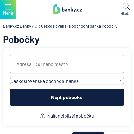
Menu
Hledat
Banky.cz
Banky v ČR
Československá obchodní banka
Pobočky
Pobočky
Československá obchodní banka
Všechny instituce
ACE European Group Ltd
Najít pobočku
Air Bank
Allianz penzijní společnost
Najít nejbližší pobočku
Allianz pojišťovna
AWP P&C Česká republika