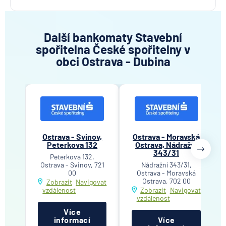
Další bankomaty Stavební
spořitelna České spořitelny v
obci Ostrava - Dubina
Ostrava - Svinov,
Ostrava - Moravská
Peterkova 132
Ostrava, Nádražní
343/31
Peterkova 132,
Ostrava - Svinov, 721
Nádražní 343/31,
00
Ostrava - Moravská
Ostrava, 702 00
Zobrazit
Navigovat
vzdálenost
Zobrazit
Navigovat
vzdálenost
Více
informací
Více