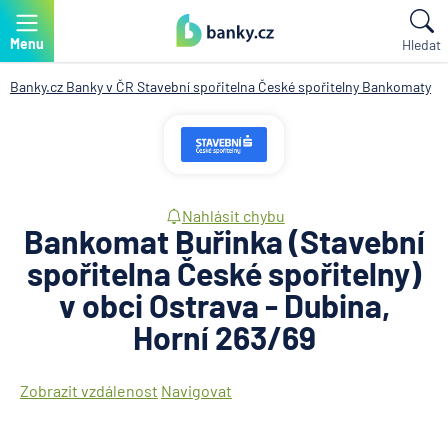
Menu
Hledat
Banky.cz
Banky v ČR
Stavební spořitelna České spořitelny
Bankomaty
Nahlásit chybu
Bankomat Buřinka (Stavební
spořitelna České spořitelny)
v obci Ostrava - Dubina,
Horní 263/69
Zobrazit vzdálenost
Navigovat