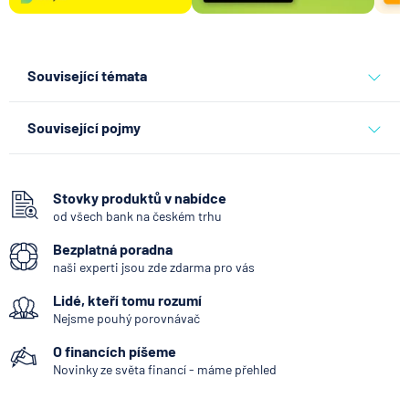
Související témata
banky
Související pojmy
Bankomat
Vkladomat
Stovky produktů v nabídce
od všech bank na českém trhu
SEPA Platba
Bezplatná poradna
George Česká spořitelna
naši experti jsou zde zdarma pro vás
Bankovní IDentita
Lidé, kteří tomu rozumí
Okamžitá platba
Nejsme pouhý porovnávač
Zpoždění splátky
O financích píšeme
Mobilní bankovnictví
Novinky ze světa financí - máme přehled
Internetové bankovnictví - internetbanking