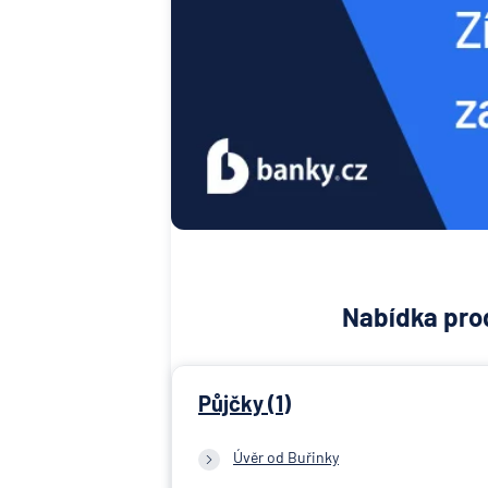
Nabídka prod
Půjčky (1)
Úvěr od Buřinky