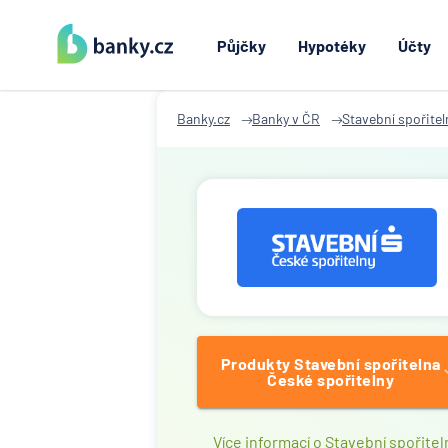
Půjčky
Hypotéky
Účty
Banky.cz
Banky v ČR
Stavební spořitel
Produkty Stavební spořitelna
České spořitelny
Více informací o Stavební spořitel