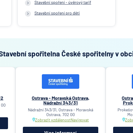
Stavební spoření - úvěrový tarif
Stavební spoření pro děti
tavební spořitelna České spořitelny v obc
32
Ostrava - Moravská Ostrava,
Ostra
Nádražní 343/31
Prok
1 00
Nádražní 343/31, Ostrava - Moravská
Prokešov
Ostrava, 702 00
Mo
Zobrazit vzdálenost
Navigovat
Zobr
Více informací