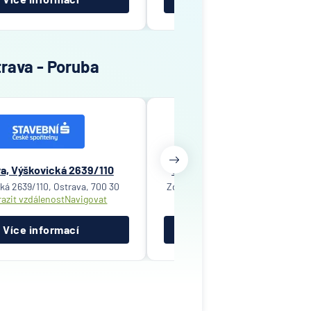
trava - Poruba
a, Výškovická 2639/110
Ostrava, Zdeňka Štěpánka 1
ká 2639/110, Ostrava, 700 30
Zdeňka Štěpánka 1787/1, Ostrava, 
azit vzdálenost
Navigovat
Zobrazit vzdálenost
Navigov
Více informací
Více informací