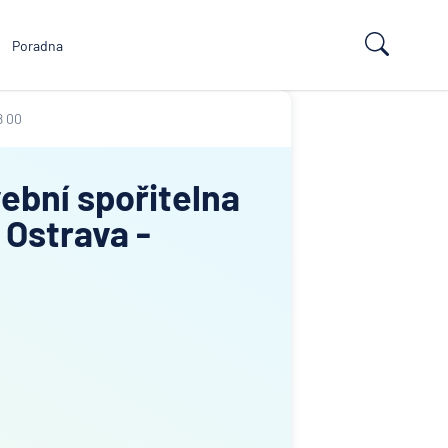
Poradna
8 00
ební spořitelna
 Ostrava -