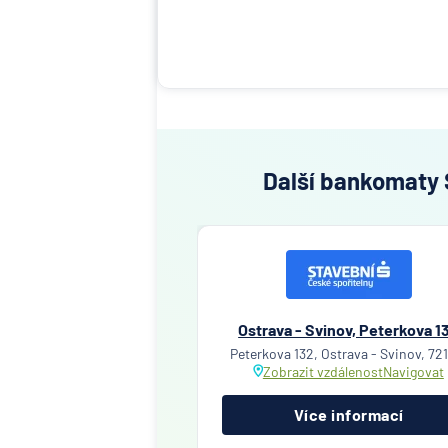
Další bankomaty S
Ostrava - Svinov, Peterkova 1
Peterkova 132, Ostrava - Svinov, 72
Zobrazit vzdálenost
Navigovat
Více informací