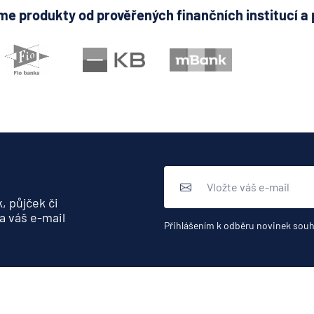
e produkty od prověřených finančních institucí a 
, půjček či
a váš e-mail
Přihlášením k odběru novinek souh