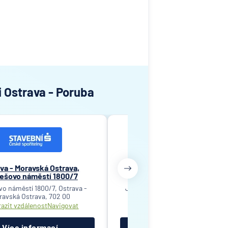
i Ostrava - Poruba
va - Moravská Ostrava,
Ostrava - Moravská Ostrav
ešovo náměstí 1800/7
Jantarová 3344/4
o náměstí 1800/7, Ostrava -
Jantarová 3344/4, Ostrava - Mor
ravská Ostrava, 702 00
Ostrava, 702 00
azit vzdálenost
Navigovat
Zobrazit vzdálenost
Navigov
Více informací
Více informací