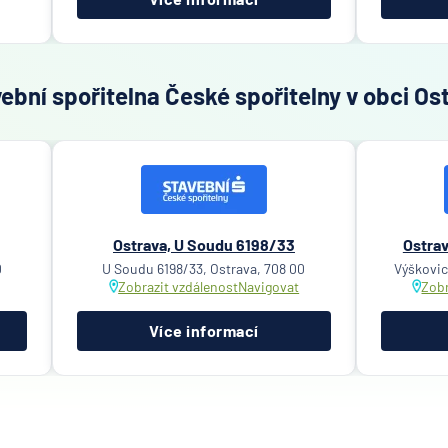
bní spořitelna České spořitelny v obci Os
Ostrava, U Soudu 6198/33
Ostrav
0
U Soudu 6198/33, Ostrava, 708 00
Výškovic
Zobrazit vzdálenost
Navigovat
Zobr
Více informací