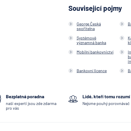
Související pojmy
George Česká
B
spořitelna
Systémově
K
významná banka
k
Mobilní bankovnictví
I
b
i
Bankovní licence
B
Bezplatná poradna
Lidé, kteří tomu rozumí
naši experti jsou zde zdarma
Nejsme pouhý porovnávač
pro vás