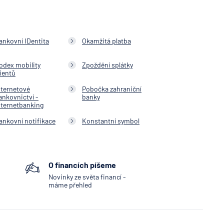
ankovní IDentita
Okamžitá platba
odex mobility
Zpoždění splátky
lientů
nternetové
Pobočka zahraniční
ankovnictví -
banky
nternetbanking
ankovní notifikace
Konstantní symbol
O financích píšeme
Novinky ze světa financí -
máme přehled