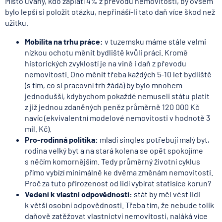
Místo úvahy, kdo zaplatí 4% z převodu nemovitosti, by ovšem
bylo lepší si položit otázku, nepřináší-li tato daň více škod než
užitku.
Mobilita na trhu práce:
v tuzemsku máme stále velmi
nízkou ochotu měnit bydliště kvůli práci. Kromě
historických zvyklostí je na vině i daň z převodu
nemovitosti. Ono měnit třeba každých 5-10 let bydliště
(s tím, co si pracovní trh žádá) by bylo mnohem
jednodušší, kdybychom pokaždé nemuseli státu platit
z již jednou zdaněných peněz průměrně 120 000 Kč
navíc (ekvivalentní modelové nemovitosti v hodnotě 3
mil. Kč).
Pro-rodinná politika:
mladí singles potřebují malý byt,
rodina velký byt a na stará kolena se opět spokojíme
s něčím komornějším. Tedy průměrný životní cyklus
přímo vybízí minimálně ke dvěma změnám nemovitosti.
Proč za tuto přirozenost od lidí vybírat statisíce korun?
Vedení k vlastní odpovědnosti:
stát by měl vést lidi
k větší osobní odpovědnosti. Třeba tím, že nebude tolik
daňově zatěžovat vlastnictví nemovitosti, naláká více