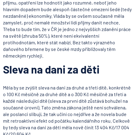
příjmu, opatření lze hodnotit jako rozumné, neboť jeho
hlavním dopadem bude alespoň částečné omezení šedé (tedy
nezdaněné) ekonomiky. Vláda by se ovšem současně měla
zamyslet, proč nemalé množství lidí příjmy danit nechce.
Třeba to bude tím, že v ČR je jedno z nejvyšších zdanění práce
na světě (zhruba 50%), které není ekvivalentní
protihodnotám, které stát nabízí. Bez takto výrazného
daňového břemene by se české mzdy přibližovaly těm
německým rychleji.
Sleva na dani za děti
Měla by se zvýšit sleva na dani za druhé a třetí dítě, konkrétně
o 100 Kč měsíčně za druhé dítě a o 300 Kč měsíčně za třetí a
každé následující dítě (sleva za první dítě zůstává bohužel na
současné úrovni). Tato změna zákona ještě není schválena,
ale poslanci slibují, že tak učiní co nejdříve a že novela bude
mít retroaktivní efekt od počátku kalendářního roku. Celkově
by tedy sleva na dani za děti měla nově činit 13 404 Kč/17 004
Kč/20 604 Kč.