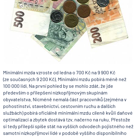
Minimální mzda vzroste od ledna o 700 Kč na 9 900 Kč
(ze současných 9 200 Kč). Minimální mzdu pobírá méně než
100 000 lidí. Na první pohled by se mohlo zdát, že jde
především o přilepšení nízkopříjmovým skupinám
obyvatelstva. Nicméně nemalá část pracovníků (zejména v
pohostinství, stavebnictví, cestovním ruchu a dalších
službách) pobírá oficiálně minimální mzdu cíleně kvůli daňové
optimalizaci a zbytek dostává tzv. načerno na ruku. Přestože
si tedy přilepší spíše stát na vyšších odvodech pojistného než
samotní nízkopříjmoví lidé v podobě vyššího disponibilního