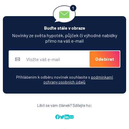
Buďte stále v obraze
Novinky ze světa hypoték, půjček či výhodné nabídky
přímo na váš e-mail
Odebírat
Přihlášením k odběru novinek souhlasíte s
podmínkami
ochrany osobních údajů
Líbil se vám článek? Sdílejte ho: