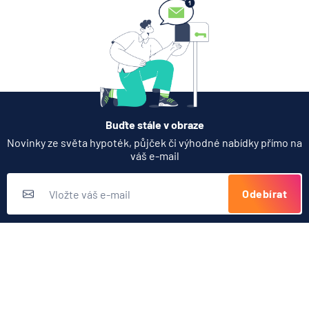
Náklady na energie
Daňové zvýhodnění na dítě
Daň z daru nemovitosti
Daňový zákon
Daňová zátěž
Buďte stále v obraze
Novinky ze světa hypoték, půjček či výhodné nabídky přímo na
váš e-mail
Odebírat
Přihlášením k odběru novinek souhlasíte s
podmínkami ochrany
osobních údajů
Nabídka produktů