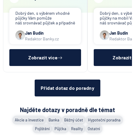
6.8.2026
Daně
Dobrý den, s výběrem vhodné
Dobrý den, s výbě
půjčky Vám pomůže
půjčky na mobil V
Když rozhoduje stres: nové
náš srovnávač půjček a případně
náš srovnávač půjč
triky bankovních
též srovnávač nebankovních
též srovnávač neb
podvodníků
půjček. Pro získání půjčky je
půjček. Pro získání
Jan Budín
Jan Budín
třeba mít dostatečný příjem,
nákupu na splátky) 
Redaktor Banky.cz
Redaktor Ban
nebýt ve zkušební ani výpovědní
dostatečný příjem,
6.8.2026
Banka
lhůtě, mít čistý registr dlužník a
zkušební ani výpov
ideálně mít pracovn
mít čistý reg
Zobrazit více
Zobrazit 
Zobrazit všechny články
Přidat dotaz do poradny
Najděte dotazy v poradně dle témat
Akcie a investice
Banka
Běžný účet
Hypoteční poradna
Pojištění
Půjčka
Reality
Ostatní