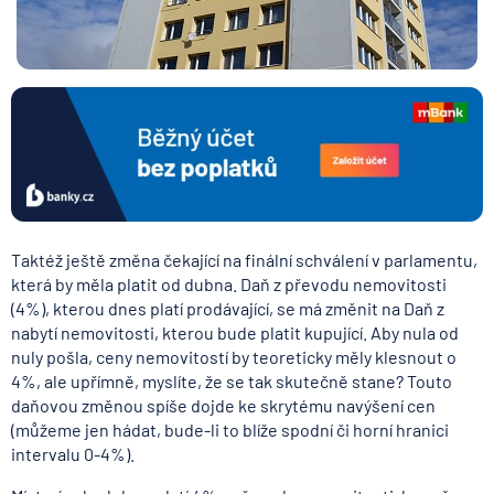
Taktéž ještě změna čekající na finální schválení v parlamentu,
která by měla platit od dubna. Daň z převodu nemovitosti
(4%), kterou dnes platí prodávající, se má změnit na Daň z
nabytí nemovitosti, kterou bude platit kupující. Aby nula od
nuly pošla, ceny nemovitostí by teoreticky měly klesnout o
4%, ale upřímně, myslíte, že se tak skutečně stane? Touto
daňovou změnou spíše dojde ke skrytému navýšení cen
(můžeme jen hádat, bude-li to blíže spodní či horní hranici
intervalu 0-4%).