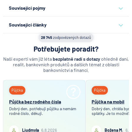
daně
sleva na dani
daňová optimalizace
Související pojmy
Daň z příjmu fyzických osob
Související články
Domicilace
Co se děje po nahlášení
28 745
zodpovězených dotazů
FIFO
podvodu v Air Bank
Potřebujete poradit?
LIFO
7.8.2026
Běžný účet
Brutto vs. netto
Naši experti vám již léta
bezplatně radí s dotazy
ohledně daní,
realit, bankovních produktů a dalších témat z oblasti
Daňové zvýhodnění
bankovnictví a financí.
ČNB ponechala úroky,
Daňové přiznání
klíčový je ale výhled inflace
Náklady na energie
Půjčka
Půjčka
7.8.2026
Hypotéka
Daňové zvýhodnění na dítě
Půjčka bez rodného čísla
Půjčka na mobil
Daň z daru nemovitosti
Dobrý den, potřebuji půjčku a nemám
Dobrý den, chtěla bych 
Daňový zákon
rodné číslo, děkuji.
Partners Banka spouští
splátky. Je to možné?
nákup a prodej bitcoinu
Daňová zátěž
přímo v Partners App
Liudmyla
6.8.2026
Božena M.
6.8