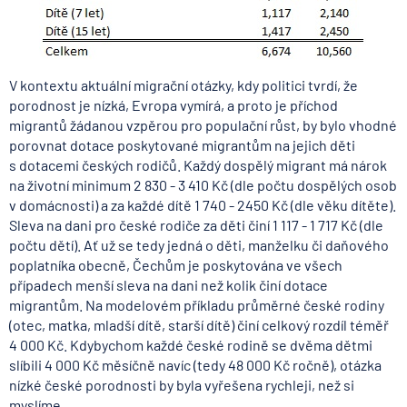
V kontextu aktuální migrační otázky, kdy politici tvrdí, že
porodnost je nízká, Evropa vymírá, a proto je příchod
migrantů žádanou vzpěrou pro populační růst, by bylo vhodné
porovnat dotace poskytované migrantům na jejich děti
s dotacemi českých rodičů. Každý dospělý migrant má nárok
na životní minimum 2 830 - 3 410 Kč (dle počtu dospělých osob
v domácnosti) a za každé dítě 1 740 - 2450 Kč (dle věku dítěte).
Sleva na dani pro české rodiče za děti činí 1 117 - 1 717 Kč (dle
počtu dětí). Ať už se tedy jedná o děti, manželku či daňového
poplatníka obecně, Čechům je poskytována ve všech
případech menší sleva na dani než kolik činí dotace
migrantům. Na modelovém příkladu průměrné české rodiny
(otec, matka, mladší dítě, starší dítě) činí celkový rozdíl téměř
4 000 Kč. Kdybychom každé české rodině se dvěma dětmi
slíbili 4 000 Kč měsíčně navíc (tedy 48 000 Kč ročně), otázka
nízké české porodnosti by byla vyřešena rychleji, než si
myslíme.