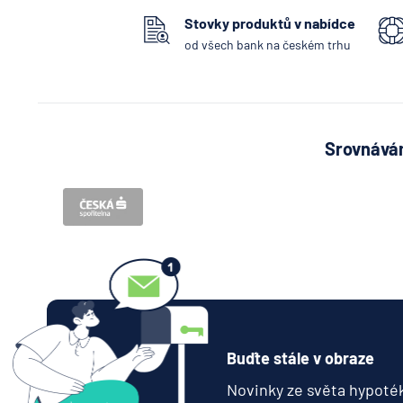
Stovky produktů v nabídce
od všech bank na českém trhu
Srovnávám
Buďte stále v obraze
Novinky ze světa hypoték