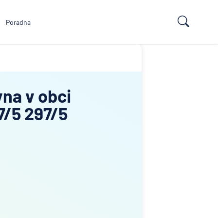
Poradna
vna v obci
7/5 297/5