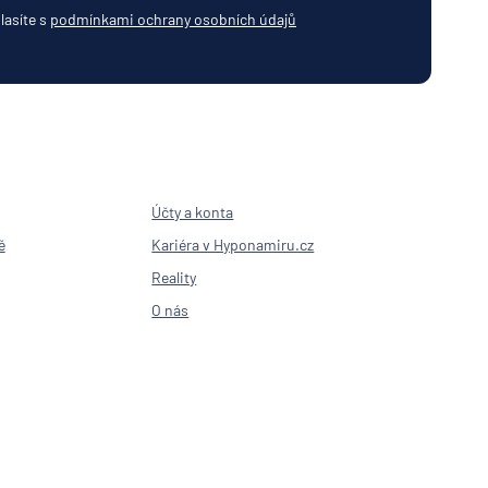
lasíte s
podmínkami ochrany osobních údajů
Účty a konta
ě
Kariéra v Hyponamiru.cz
Reality
O nás