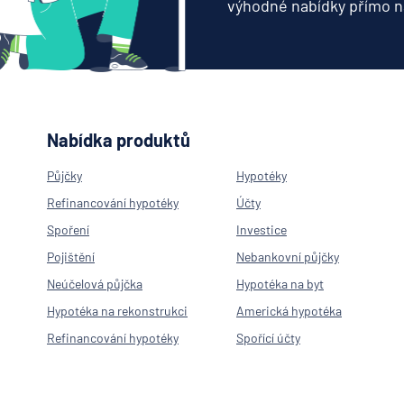
výhodné nabídky přímo n
Nabídka produktů
Půjčky
Hypotéky
Refinancování hypotéky
Účty
Spoření
Investice
Pojištění
Nebankovní půjčky
Neúčelová půjčka
Hypotéka na byt
Hypotéka na rekonstrukci
Americká hypotéka
Refinancování hypotéky
Spořící účty