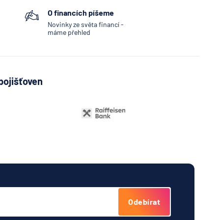
O financích píšeme
Novinky ze světa financí -
máme přehled
pojišťoven
Odebírat