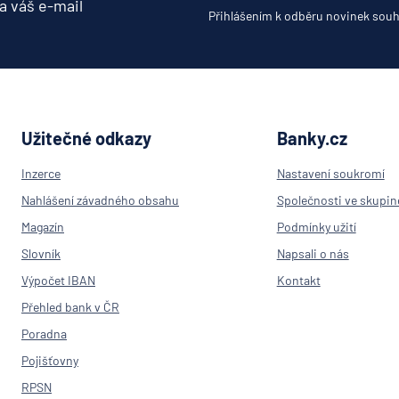
a váš e-mail
Přihlášením k odběru novinek souh
Užitečné odkazy
Banky.cz
Inzerce
Nastavení soukromí
Nahlášení závadného obsahu
Společnosti ve skupin
Magazín
Podmínky užití
Slovník
Napsali o nás
Výpočet IBAN
Kontakt
Přehled bank v ČR
Poradna
Pojišťovny
RPSN