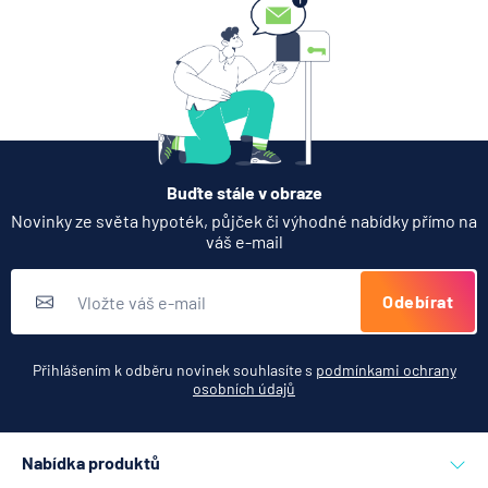
Buďte stále v obraze
Novinky ze světa hypoték, půjček či výhodné nabídky přímo na
váš e-mail
Odebírat
Přihlášením k odběru novinek souhlasíte s
podmínkami ochrany
osobních údajů
Nabídka produktů