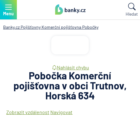
Menu
Hledat
Banky.cz
Pojišťovny
Komerční pojišťovna
Pobočky
Nahlásit chybu
Pobočka Komerční
pojišťovna v obci Trutnov,
Horská 634
Zobrazit vzdálenost
Navigovat