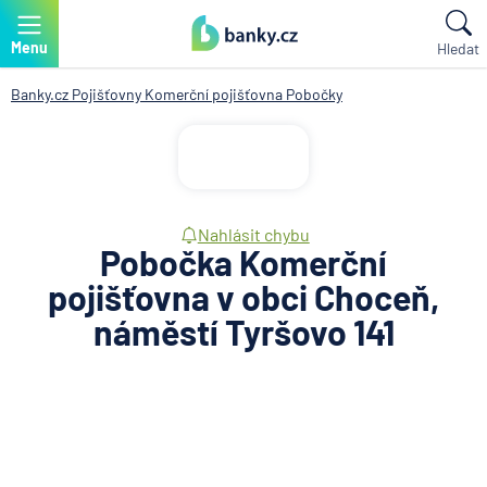
Menu
Hledat
Banky.cz
Pojišťovny
Komerční pojišťovna
Pobočky
Nahlásit chybu
Pobočka Komerční
pojišťovna v obci Choceň,
náměstí Tyršovo 141