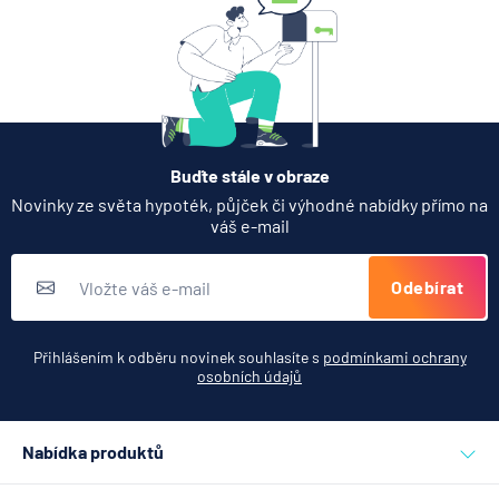
Buďte stále v obraze
Novinky ze světa hypoték, půjček či výhodné nabídky přímo na
váš e-mail
Odebírat
Přihlášením k odběru novinek souhlasíte s
podmínkami ochrany
osobních údajů
Nabídka produktů