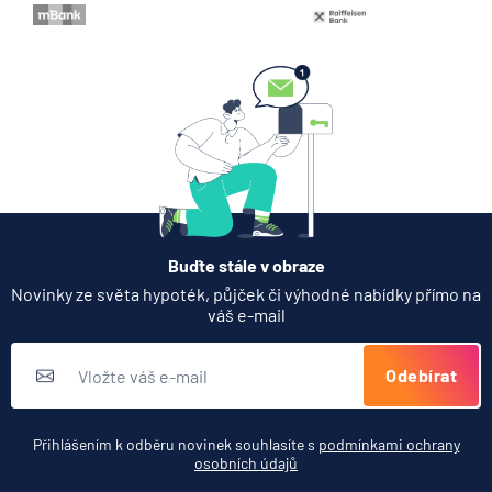
Buďte stále v obraze
Novinky ze světa hypoték, půjček či výhodné nabídky přímo na
váš e-mail
Odebírat
Přihlášením k odběru novinek souhlasíte s
podmínkami ochrany
osobních údajů