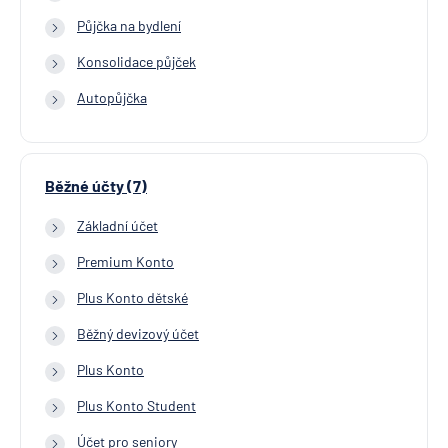
Půjčka na bydlení
Konsolidace půjček
Autopůjčka
Běžné účty (7)
Základní účet
Premium Konto
Plus Konto dětské
Běžný devizový účet
Plus Konto
Plus Konto Student
Účet pro seniory