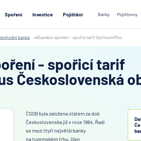
Spoření
Investice
Pojištění
Banky
Pojišťovny
obchodní banka
Stavební spoření - spořicí tarif OptimumPlus
ření - spořicí tarif
s Československá o
ČSOB byla založena státem za dob
Da
Československa již v roce 1964. Řadí
Če
se mezi čtyři největší banky
ba
na tuzemském trhu, člen