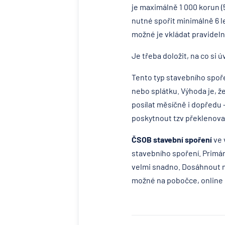
je maximálně 1 000 korun (5
nutné spořit minimálně 6 le
možné je vkládat pravidel
Je třeba doložit, na co si 
Tento typ stavebního spořen
nebo splátku. Výhoda je, ž
posílat měsíčně i dopředu 
poskytnout tzv překlenovac
ČSOB stavební spoření
ve 
stavebního spoření. Primárn
velmi snadno. Dosáhnout na
možné na pobočce, online 