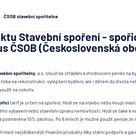
ČSOB stavební spořitelna
ktu Stavební spoření - spořic
s ČSOB (Československá ob
vební spořitelny
, a.s. slouží ke střádání a zhodnocení peněz na 
řeba na rekonstrukci, vylepšení bydlení, ale i dětem do života ne
užít na cokoliv.
ořící
tarif je určen na
spoření. Hodí se na stavbu nebo koupi vlas
vého vybavení nebo stavební úpravy nemovitosti. Hodí se také k 
vá podmíněna 10% zálohou. Po 6 letech je možné použít peníze ze n
ří mezi nejoblíbenější finanční produkty díky státní podpoře a gar