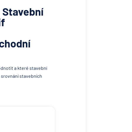
 Stavební
if
chodní
odnotit a které stavební
e srovnání stavebních