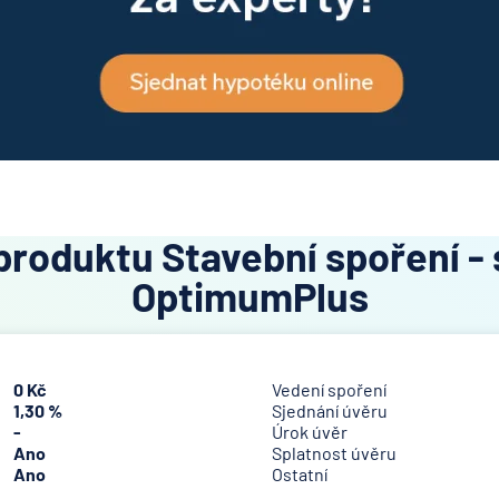
produktu Stavební spoření - s
OptimumPlus
0 Kč
Vedení spoření
1,30 %
Sjednání úvěru
-
Úrok úvěr
Ano
Splatnost úvěru
Ano
Ostatní