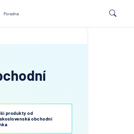
Poradna
bchodní
lší produkty od
skoslovenská obchodní
nka