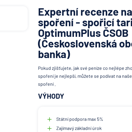
Expertní recenze na
spoření - spořicí tar
OptimumPlus ČSOB
(Československá ob
banka)
Pokud zjišťujete, jak své peníze co nejlépe zh
spoření je nejlepší, můžete se podívat na naš
spoření .
VÝHODY
Státní podpora max 5%
Zajímavý základní úrok