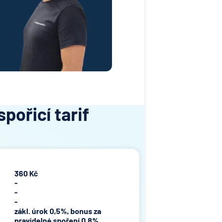
pořicí tarif
360 Kč
-
-
-
zákl. úrok 0,5%, bonus za
pravidelné spoření 0,8%,