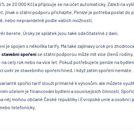
% ze 20 000 Kč) a připisuje se na účet automaticky. Záleží na výš
t, jinak o státní podporu přicházíte. Peníze je potřeba poslat do
ně, nebo nepravidelně podle vašich možností.
úvěr berete. Úroky ze splátek jsou také odečitatelné z daní.
í je spojen s několika tarify. Má také zajímavý úrok pro zhodnocen
e
stavební spoření
se státní podporou může mít více členů rodiny, r
- na celý rok nebo na více let. Pokud potřebujete peníze na bydle
í úvěr ze stavebního spoření hned, i když zatím spoření nemáte.
variantě spořící tarif slouží primárně k výnosům, ale můžete využí
ím účelem je financování bydlení a souvisejících činností. Spořicí
 něj mohou občané České republiky i Evropské unie a osobní i pr
nebo telefonicky.