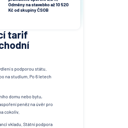
Odměny na stavebko až 10 520
Kč od skupiny ČSOB
í tarif
chodní
bydlení s podporou státu.
bo na studium. Po 6 letech
tního domu nebo bytu,
naspoření peněz na úvěr pro
a cokoliv.
anci vkladu. Státní podpora