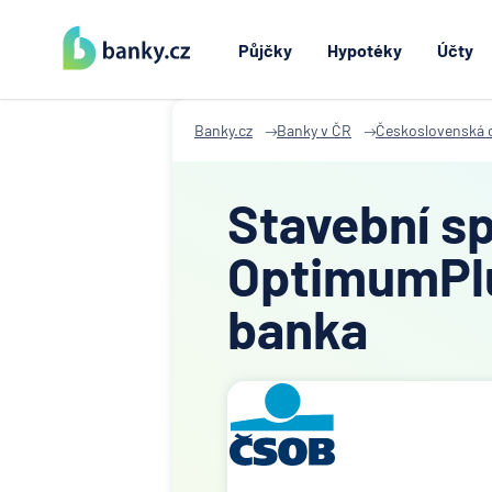
Půjčky
Hypotéky
Účty
Banky.cz
Banky v ČR
Československá 
Stavební spo
OptimumPlu
banka