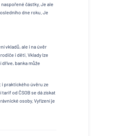
i naspořené částky. Je ale
 posledního dne roku. Je
í vkladů, ale i na úvěr
odiče i děti. Vklady lze
ní dříve, banka může
t i praktického úvěru ze
 tarif od ČSOB se dá získat
ávnické osoby. Vyřízení je