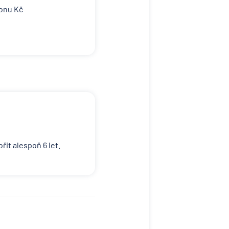
ionu Kč
ořit alespoň 6 let.