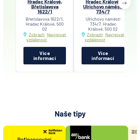
Hradec Králové,
Hradec Králové,
Břetislavova
Ulrichovo náměstí
1622/1
734/7
Břetislavova 1622/1,
Ulrichovo náměstí
Hradec Králové, 500
734/7, Hradec
02
Králové, 500 02
Zobrazit
Navigovat
Zobrazit
Navigovat
vzdálenost
vzdálenost
Více
Více
informací
informací
Naše tipy