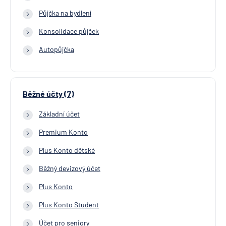
Půjčka na bydlení
Konsolidace půjček
Autopůjčka
Běžné účty (7)
Základní účet
Premium Konto
Plus Konto dětské
Běžný devizový účet
Plus Konto
Plus Konto Student
Účet pro seniory