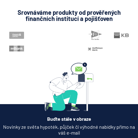
Srovnáváme produkty od prověřených
finančních institucí a pojišťoven
Buďte stále v obraze
Novinky ze světa hypoték, půjček či výhodné nabídky přímo na
váš e-mail