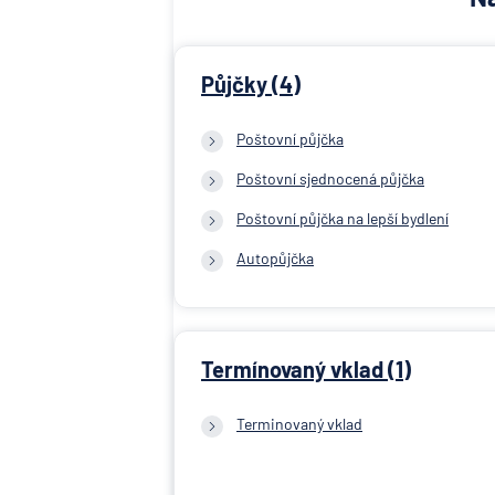
Půjčky (4)
Poštovní půjčka
Poštovní sjednocená půjčka
Poštovní půjčka na lepší bydlení
Autopůjčka
Termínovaný vklad (1)
Terminovaný vklad