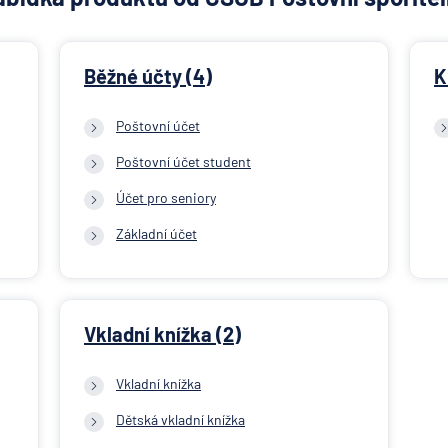
Běžné účty (4)
K
Poštovní účet
Poštovní účet student
Účet pro seniory
Základní účet
Vkladní knížka (2)
Vkladní knížka
Dětská vkladní knížka