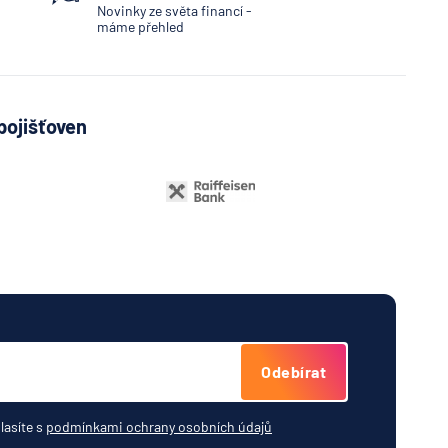
Novinky ze světa financí -
máme přehled
pojišťoven
Odebírat
lasíte s
podmínkami ochrany osobních údajů