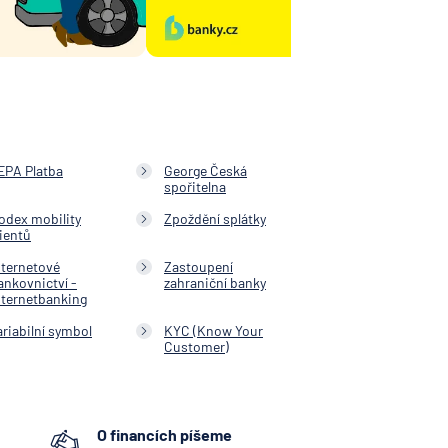
EPA Platba
George Česká
spořitelna
odex mobility
Zpoždění splátky
lientů
nternetové
Zastoupení
ankovnictví -
zahraniční banky
nternetbanking
ariabilní symbol
KYC (Know Your
Customer)
O financích píšeme