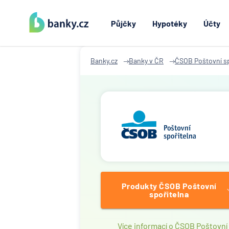
Půjčky
Hypotéky
Účty
Banky.cz
Banky v ČR
ČSOB Poštovní sp
Produkty ČSOB Poštovní
spořitelna
Více informací o ČSOB Poštovní