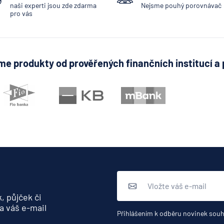
naši experti jsou zde zdarma
Nejsme pouhý porovnávač
pro vás
e produkty od prověřených finančních institucí a 
, půjček či
a váš e-mail
Přihlášením k odběru novinek souh