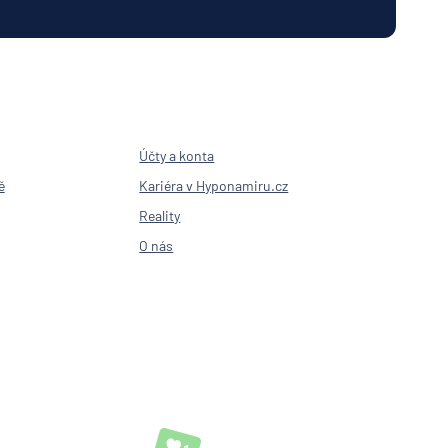
Účty a konta
ě
Kariéra v Hyponamiru.cz
Reality
O nás