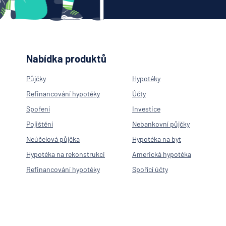
Nabídka produktů
Půjčky
Hypotéky
Refinancování hypotéky
Účty
Spoření
Investice
Pojištění
Nebankovní půjčky
Neúčelová půjčka
Hypotéka na byt
Hypotéka na rekonstrukci
Americká hypotéka
Refinancování hypotéky
Spořící účty