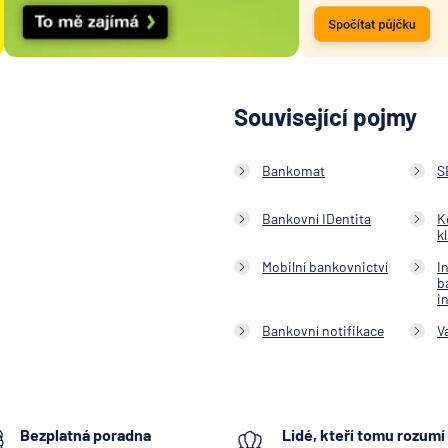
Související pojmy
Bankomat
S
Bankovní IDentita
K
k
Mobilní bankovnictví
I
b
i
Bankovní notifikace
V
Bezplatná poradna
Lidé, kteří tomu rozumí