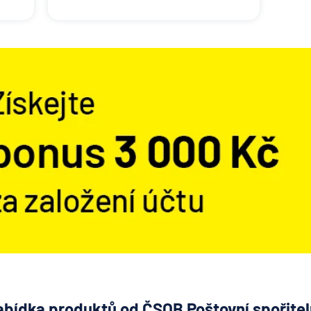
bídka produktů od ČSOB Poštovní spořite