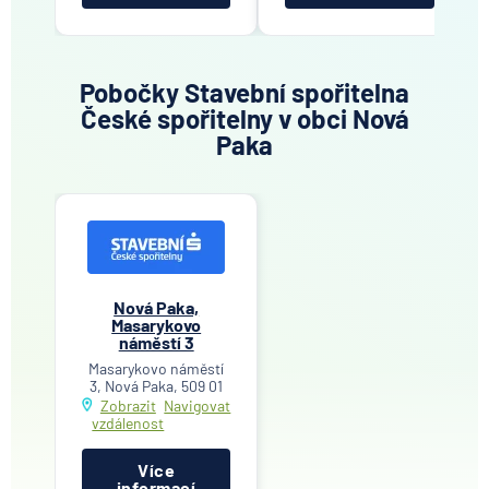
Pobočky Stavební spořitelna
České spořitelny v obci Nová
Paka
Nová Paka,
Masarykovo
náměstí 3
Masarykovo náměstí
3, Nová Paka, 509 01
Zobrazit
Navigovat
vzdálenost
Více
informací