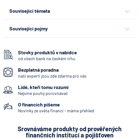
Související témata
banky
Související pojmy
Hotovost
SEPA Platba
Stovky produktů v nabídce
od všech bank na českém trhu
George Česká spořitelna
Bezplatná poradna
Bankovní IDentita
naši experti jsou zde zdarma pro vás
Okamžitá platba
Lidé, kteří tomu rozumí
Systémově významná banka
Nejsme pouhý porovnávač
Kodex mobility klientů
O financích píšeme
Zpoždění splátky
Novinky ze světa financí - máme přehled
Internetové bankovnictví - internetbanking
Srovnáváme produkty od prověřených
Pobočka zahraniční banky
finančních institucí a pojišťoven
Zastoupení zahraniční banky