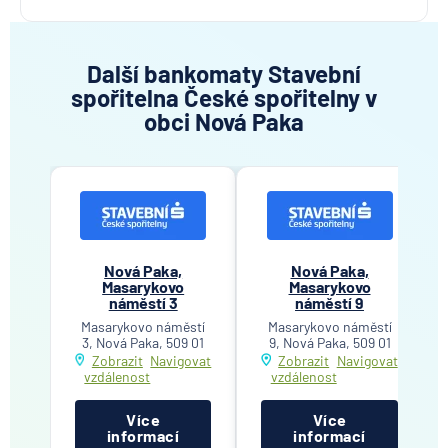
Další bankomaty Stavební
spořitelna České spořitelny v
obci Nová Paka
Nová Paka,
Nová Paka,
Masarykovo
Masarykovo
náměstí 3
náměstí 9
Masarykovo náměstí
Masarykovo náměstí
3, Nová Paka, 509 01
9, Nová Paka, 509 01
Zobrazit
Navigovat
Zobrazit
Navigovat
vzdálenost
vzdálenost
Více
Více
informací
informací