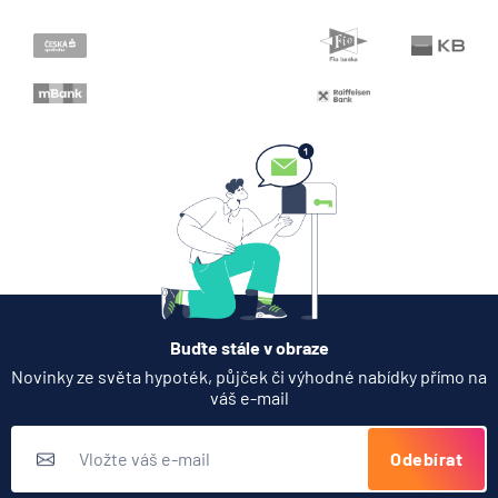
Variabilní symbol
Buďte stále v obraze
Novinky ze světa hypoték, půjček či výhodné nabídky přímo na
váš e-mail
Odebírat