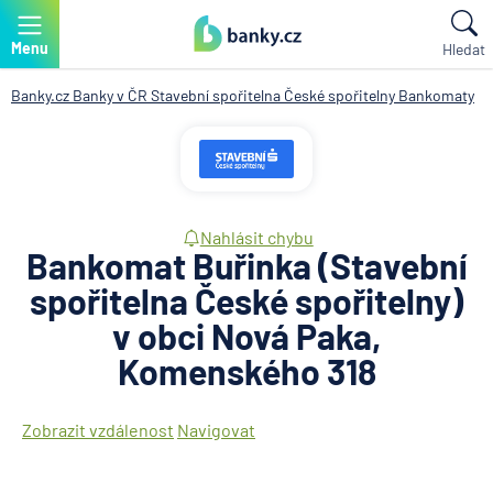
Menu
Hledat
Banky.cz
Banky v ČR
Stavební spořitelna České spořitelny
Bankomaty
Nahlásit chybu
Bankomat Buřinka (Stavební
spořitelna České spořitelny)
v obci Nová Paka,
Komenského 318
Zobrazit vzdálenost
Navigovat