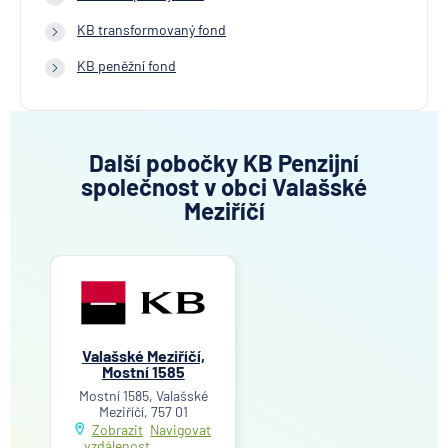
KB transformovaný fond
KB peněžní fond
Další pobočky KB Penzijní
společnost v obci Valašské
Meziříčí
Valašské Meziříčí,
Mostní 1585
Mostní 1585, Valašské
Meziříčí, 757 01
Zobrazit
Navigovat
vzdálenost