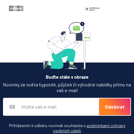
Buďte stále v obraze
Novinky ze světa hypoték, půjček či výhodné nabídky přímo na
váš e-mail
Odebírat
Přihlášením k odběru novinek souhlasíte s
podmínkami ochrany
osobních údajů