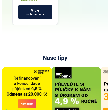
Více
informací
Naše tipy