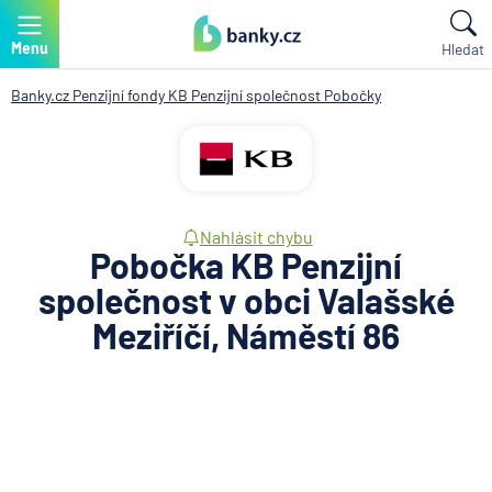
Menu
Hledat
Banky.cz
Penzijní fondy
KB Penzijní společnost
Pobočky
Nahlásit chybu
Pobočka KB Penzijní
společnost v obci Valašské
Meziříčí, Náměstí 86