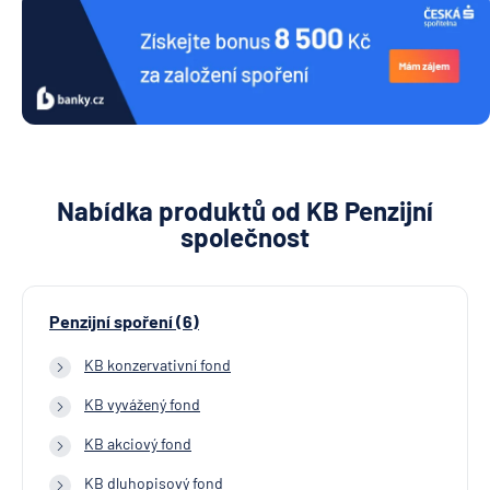
Nabídka produktů od KB Penzijní
společnost
Penzijní spoření (6)
KB konzervativní fond
KB vyvážený fond
KB akciový fond
KB dluhopisový fond