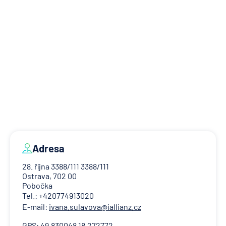
Adresa
28. října 3388/111 3388/111
Ostrava, 702 00
Pobočka
Tel.: +420774913020
E-mail:
ivana.sulavova@iallianz.cz
GPS: 49.830048 18.272772