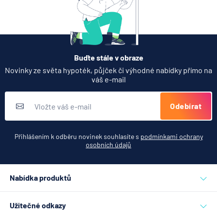
Buďte stále v obraze
Novinky ze světa hypoték, půjček či výhodné nabídky přímo na
váš e-mail
Odebírat
Přihlášením k odběru novinek souhlasíte s
podmínkami ochrany
osobních údajů
Nabídka produktů
Půjčky
Užitečné odkazy
Hypotéky