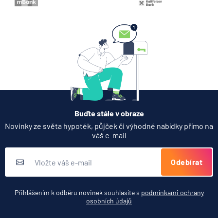
Buďte stále v obraze
Novinky ze světa hypoték, půjček či výhodné nabídky přímo na
váš e-mail
Odebírat
Přihlášením k odběru novinek souhlasíte s
podmínkami ochrany
osobních údajů