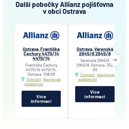
Další pobočky Allianz pojišťovna
v obci Ostrava
Ostrava, Františka
Ostrava, Varenská
Čechury 4470/14
2945/8 2945/8
4470/14
Varenská 2945/8
Františka Čechury
2945/8, Ostrava, 702
4470/14 4470/14,
00
Ostrava, 708 00
Zobrazit
Navigovat
Zobrazit
Navigovat
vzdálenost
vzdálenost
Více
Více
informací
informací