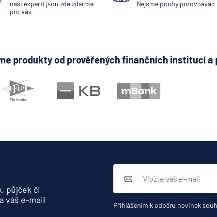
naši experti jsou zde zdarma
Nejsme pouhý porovnávač
pro vás
e produkty od prověřených finančních institucí a 
, půjček či
a váš e-mail
Přihlášením k odběru novinek souh