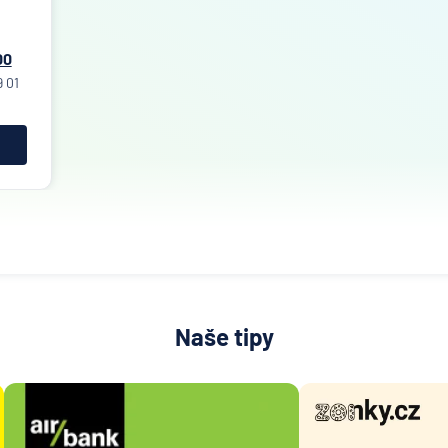
00
9 01
Naše tipy