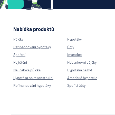
Nabídka produktů
Půjčky
Hypotéky
Refinancování hypotéky
Účty
Spoření
Investice
Pojištění
Nebankovní půjčky
Neúčelová půjčka
Hypotéka na byt
Hypotéka na rekonstrukci
Americká hypotéka
Refinancování hypotéky
Spořící účty