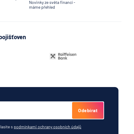
Novinky ze světa financí -
máme přehled
pojišťoven
Odebírat
lasíte s
podmínkami ochrany osobních údajů