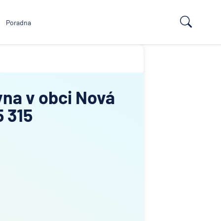
Poradna
vna v obci Nová
5 315