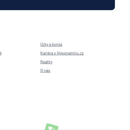
Účty a konta
ě
Kariéra v Hyponamiru.cz
Reality
O nás