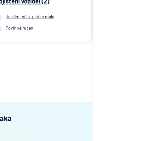
ojištění vozidel (2)
Jezdím málo, platím málo
Povinné ručení
Paka