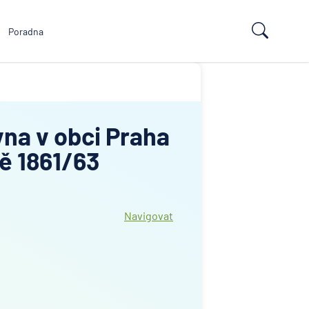
Poradna
vna v obci Praha
dě 1861/63
Navigovat