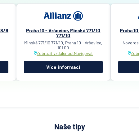
78/9
Praha 10 - Vršovice, Minská 771/10
Praha 10
771/10
-
Minská 771/10 771/10, Praha 10 - Vršovice,
Novoross
101 00
Zobrazit vzdálenost
Navigovat
Zobr
Více informací
Naše tipy