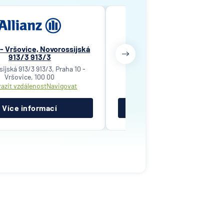
 - Vršovice, Novorossijská
Praha 10 - Hostivař, Brusla
913/3 913/3
1185/16 1185/16
ijská 913/3 913/3, Praha 10 -
Bruslařská 1185/16 1185/16, Praha
Vršovice, 100 00
Hostivař, 102 00
azit vzdálenost
Navigovat
Zobrazit vzdálenost
Navigov
Více informací
Více informací