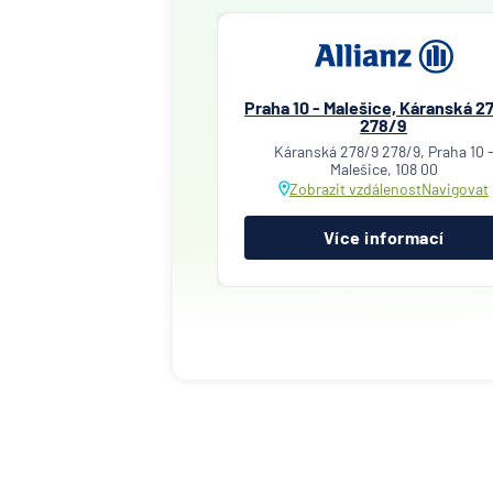
Praha 10 - Malešice, Káranská 2
278/9
Káranská 278/9 278/9, Praha 10 
Malešice, 108 00
Zobrazit vzdálenost
Navigovat
Více informací