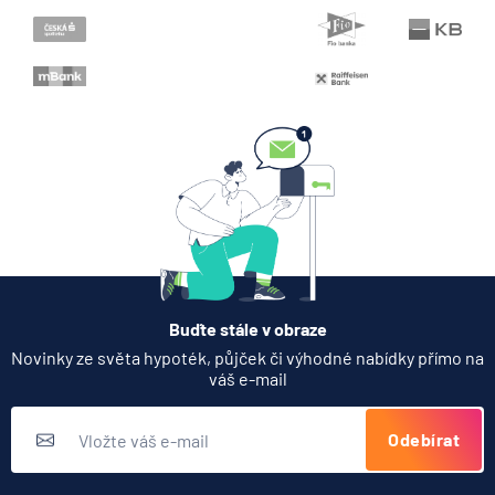
Buďte stále v obraze
Novinky ze světa hypoték, půjček či výhodné nabídky přímo na
váš e-mail
Odebírat