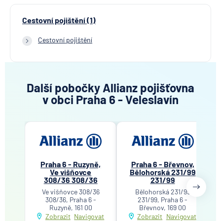
Cestovní pojištění (1)
Cestovní pojištění
Další pobočky Allianz pojišťovna
v obci Praha 6 - Veleslavín
Praha 6 - Ruzyně,
Praha 6 - Břevnov,
Ve višňovce
Bělohorská 231/99
308/36 308/36
231/99
Ve višňovce 308/36
Bělohorská 231/99
308/36, Praha 6 -
231/99, Praha 6 -
Ruzyně, 161 00
Břevnov, 169 00
Zobrazit
Navigovat
Zobrazit
Navigovat